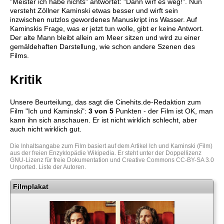
"Meister ich habe nichts" antwortet: "Dann wirf es weg!". Nun
versteht Zöllner Kaminski etwas besser und wirft sein
inzwischen nutzlos gewordenes Manuskript ins Wasser. Auf
Kaminskis Frage, was er jetzt tun wolle, gibt er keine Antwort.
Der alte Mann bleibt allein am Meer sitzen und wird zu einer
gemäldehaften Darstellung, wie schon andere Szenen des
Films.
Kritik
Unsere Beurteilung, das sagt die
Cinehits.de
-Redaktion zum
Film "
Ich und Kaminski
":
3
von 5
Punkten - der Film ist OK, man
kann ihn sich anschauen. Er ist nicht wirklich schlecht, aber
auch nicht wirklich gut.
Die Inhaltsangabe zum Film basiert auf dem Artikel
Ich und Kaminski (Film)
aus der freien Enzyklopädie
Wikipedia
. Er steht unter der Doppellizenz
GNU-Lizenz für freie Dokumentation
und
Creative Commons CC-BY-SA 3.0
Unported
.
Liste der Autoren
.
Filmplakat