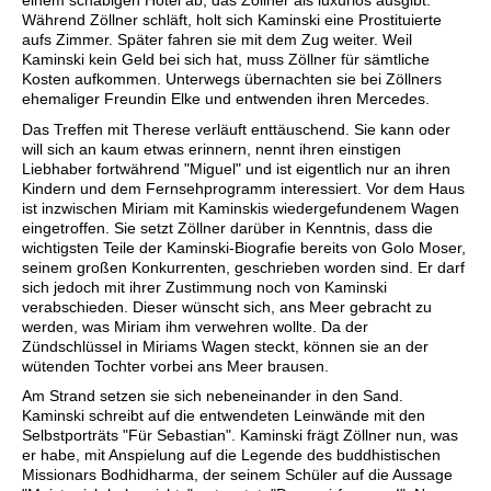
Während Zöllner schläft, holt sich Kaminski eine Prostituierte
aufs Zimmer. Später fahren sie mit dem Zug weiter. Weil
Kaminski kein Geld bei sich hat, muss Zöllner für sämtliche
Kosten aufkommen. Unterwegs übernachten sie bei Zöllners
ehemaliger Freundin Elke und entwenden ihren Mercedes.
Das Treffen mit Therese verläuft enttäuschend. Sie kann oder
will sich an kaum etwas erinnern, nennt ihren einstigen
Liebhaber fortwährend "Miguel" und ist eigentlich nur an ihren
Kindern und dem Fernsehprogramm interessiert. Vor dem Haus
ist inzwischen Miriam mit Kaminskis wiedergefundenem Wagen
eingetroffen. Sie setzt Zöllner darüber in Kenntnis, dass die
wichtigsten Teile der Kaminski-Biografie bereits von Golo Moser,
seinem großen Konkurrenten, geschrieben worden sind. Er darf
sich jedoch mit ihrer Zustimmung noch von Kaminski
verabschieden. Dieser wünscht sich, ans Meer gebracht zu
werden, was Miriam ihm verwehren wollte. Da der
Zündschlüssel in Miriams Wagen steckt, können sie an der
wütenden Tochter vorbei ans Meer brausen.
Am Strand setzen sie sich nebeneinander in den Sand.
Kaminski schreibt auf die entwendeten Leinwände mit den
Selbstporträts "Für Sebastian". Kaminski frägt Zöllner nun, was
er habe, mit Anspielung auf die Legende des buddhistischen
Missionars Bodhidharma, der seinem Schüler auf die Aussage