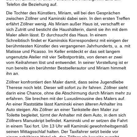
Telefon die Beziehung auf.
Die Tochter des Künstlers, Miriam, will bei den Gesprächen
zwischen Zöllner und Kaminski dabei sein. In den ersten Treffen
erfährt Zöllner wenig. Als Miriam außer Haus ist, verschafft er
sich Zutritt und besticht die Haushälterin, damit sie ihn mit dem
Maler allein lässt. Er durchsucht das Haus. In einem
Schreibtisch findet er Kaminskis Korrespondenz mit einigen der
berühmtesten Künstler des vergangenen Jahrhunderts, u. a. mit
Matisse und Picasso. Im Keller entdeckt er das seit langem
ungenutzte Atelier mit vier Selbstporträts, von denen er zwei
vom Keilrahmen löst und entwendet. In seiner Vorstellung ist er
nun bereits ein berühmter Bestsellerautor und Miriam himmelt
ihn an.
Zöllner konfrontiert den Maler damit, dass seine Jugendliebe
Therese noch lebt. Dieser will sofort zu ihr fahren. Zöllner sieht
darin eine Chance, ohne die Abschirmung durch Miriam mehr zu
erfahren. Sie brechen mit der Luxuslimousine des Malers auf.
An einer Raststätte lässt Kaminski einen älteren Anhalter ins
Auto steigen. Als Zöllner an einer Tankstelle den Maler zur
Toilette begleitet, türmt der Anhalter mit dem Auto, in dem sich
Zöllners Manuskript befindet. Kaminski und er setzen die Fahrt
in einem Taxi fort. Um 13 Uhr will Kaminski gewohnheitsgemäß
seinen Mittagsschlaf halten. Der Taxifahrer setzt beide vor
einem schäbigen Hotel ab, das Zöllner als luxuriös ausgibt.