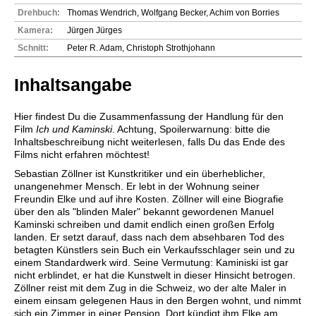
Drehbuch:
Thomas Wendrich, Wolfgang Becker, Achim von Borries
Kamera:
Jürgen Jürges
Schnitt:
Peter R. Adam, Christoph Strothjohann
Inhaltsangabe
Hier findest Du die Zusammenfassung der Handlung für den
Film
Ich und Kaminski
. Achtung, Spoilerwarnung: bitte die
Inhaltsbeschreibung nicht weiterlesen, falls Du das Ende des
Films nicht erfahren möchtest!
Sebastian Zöllner ist Kunstkritiker und ein überheblicher,
unangenehmer Mensch. Er lebt in der Wohnung seiner
Freundin Elke und auf ihre Kosten. Zöllner will eine Biografie
über den als "blinden Maler" bekannt gewordenen Manuel
Kaminski schreiben und damit endlich einen großen Erfolg
landen. Er setzt darauf, dass nach dem absehbaren Tod des
betagten Künstlers sein Buch ein Verkaufsschlager sein und zu
einem Standardwerk wird. Seine Vermutung: Kaminiski ist gar
nicht erblindet, er hat die Kunstwelt in dieser Hinsicht betrogen.
Zöllner reist mit dem Zug in die Schweiz, wo der alte Maler in
einem einsam gelegenen Haus in den Bergen wohnt, und nimmt
sich ein Zimmer in einer Pension. Dort kündigt ihm Elke am