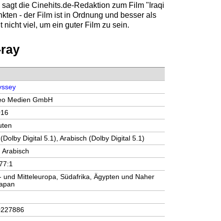
 sagt die
Cinehits.de
-Redaktion zum Film "
Iraqi
kten - der Film ist in Ordnung und besser als
t nicht viel, um ein guter Film zu sein.
-ray
yssey
eo Medien GmbH
016
uten
(Dolby Digital 5.1), Arabisch (Dolby Digital 5.1)
 Arabisch
.77:1
- und Mitteleuropa, Südafrika, Ägypten und Naher
Japan
0227886