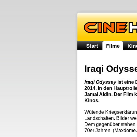
Start
Filme
Kin
Iraqi Odyss
Iraqi Odyssey
ist eine
2014. In den Hauptroll
Jamal Aldin. Der Film 
Kinos.
Wütende Kriegserklärung
Landschaften. Bilder we
Dem gegenüber stehen E
70er Jahren. (Maxdome