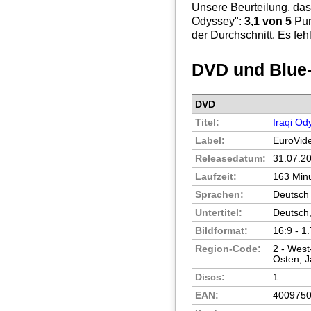
Unsere Beurteilung, das
Odyssey
":
3,1
von 5
Pun
der Durchschnitt. Es fehl
DVD und Blue
DVD
Titel:
Iraqi Od
Label:
EuroVid
Releasedatum:
31.07.2
Laufzeit:
163 Min
Sprachen:
Deutsch 
Untertitel:
Deutsch,
Bildformat:
16:9 - 1
Region-Code:
2 - West
Osten, 
Discs:
1
EAN:
400975