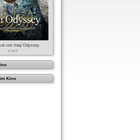
kat von Iraqi Odyssey.
© NFP
Kino
im Kino