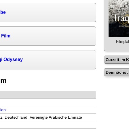
abe
 Film
Filmpla
qi Odyssey
Zurzeit im 
Demnächst 
lm
ion
iz, Deutschland, Vereinigte Arabische Emirate