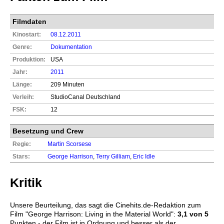
Filmdaten
Kinostart:
08.12.2011
Genre:
Dokumentation
Produktion:
USA
Jahr:
2011
Länge:
209 Minuten
Verleih:
StudioCanal Deutschland
FSK:
12
Besetzung und Crew
Regie:
Martin Scorsese
Stars:
George Harrison
,
Terry Gilliam
,
Eric Idle
Kritik
Unsere Beurteilung, das sagt die
Cinehits.de
-Redaktion zum
Film "
George Harrison: Living in the Material World
":
3,1
von 5
Punkten - der Film ist in Ordnung und besser als der