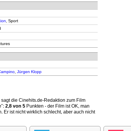
ion
, Sport
d
ctures
Campino
,
Jürgen Klopp
 sagt die
Cinehits.de
-Redaktion zum Film
e
":
2,8
von 5
Punkten - der Film ist OK, man
 Er ist nicht wirklich schlecht, aber auch nicht