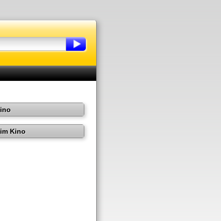
Kino
im Kino