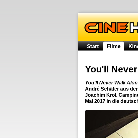
Start
Filme
Kin
You'll Neve
You'll Never Walk Alo
André Schäfer aus dem
Joachim Krol, Campino
Mai 2017 in die deutsc