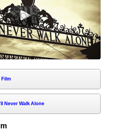
 Film
u'll Never Walk Alone
lm