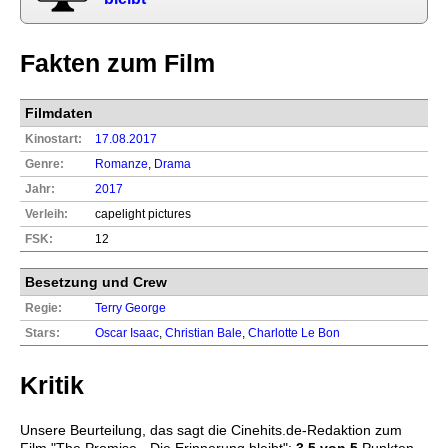
Fakten zum Film
Filmdaten
Kinostart:
17.08.2017
Genre:
Romanze
,
Drama
Jahr:
2017
Verleih:
capelight pictures
FSK:
12
Besetzung und Crew
Regie:
Terry George
Stars:
Oscar Isaac
,
Christian Bale
,
Charlotte Le Bon
Kritik
Unsere Beurteilung, das sagt die
Cinehits.de
-Redaktion zum
Film "
The Promise - Die Erinnerung bleibt
":
3,5
von 5
Punkten -