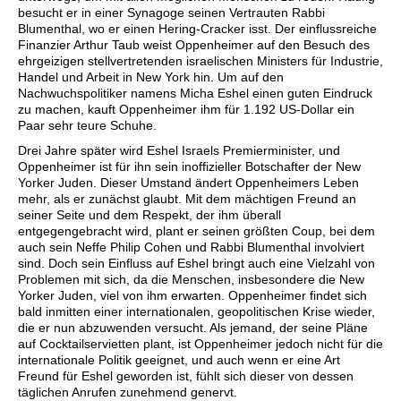
besucht er in einer Synagoge seinen Vertrauten Rabbi
Blumenthal, wo er einen Hering-Cracker isst. Der einflussreiche
Finanzier Arthur Taub weist Oppenheimer auf den Besuch des
ehrgeizigen stellvertretenden israelischen Ministers für Industrie,
Handel und Arbeit in New York hin. Um auf den
Nachwuchspolitiker namens Micha Eshel einen guten Eindruck
zu machen, kauft Oppenheimer ihm für 1.192 US-Dollar ein
Paar sehr teure Schuhe.
Drei Jahre später wird Eshel Israels Premierminister, und
Oppenheimer ist für ihn sein inoffizieller Botschafter der New
Yorker Juden. Dieser Umstand ändert Oppenheimers Leben
mehr, als er zunächst glaubt. Mit dem mächtigen Freund an
seiner Seite und dem Respekt, der ihm überall
entgegengebracht wird, plant er seinen größten Coup, bei dem
auch sein Neffe Philip Cohen und Rabbi Blumenthal involviert
sind. Doch sein Einfluss auf Eshel bringt auch eine Vielzahl von
Problemen mit sich, da die Menschen, insbesondere die New
Yorker Juden, viel von ihm erwarten. Oppenheimer findet sich
bald inmitten einer internationalen, geopolitischen Krise wieder,
die er nun abzuwenden versucht. Als jemand, der seine Pläne
auf Cocktailservietten plant, ist Oppenheimer jedoch nicht für die
internationale Politik geeignet, und auch wenn er eine Art
Freund für Eshel geworden ist, fühlt sich dieser von dessen
täglichen Anrufen zunehmend genervt.