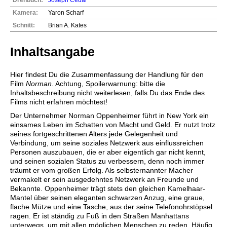
Kamera:
Yaron Scharf
Schnitt:
Brian A. Kates
Inhaltsangabe
Hier findest Du die Zusammenfassung der Handlung für den
Film
Norman
. Achtung, Spoilerwarnung: bitte die
Inhaltsbeschreibung nicht weiterlesen, falls Du das Ende des
Films nicht erfahren möchtest!
Der Unternehmer Norman Oppenheimer führt in New York ein
einsames Leben im Schatten von Macht und Geld. Er nutzt trotz
seines fortgeschrittenen Alters jede Gelegenheit und
Verbindung, um seine soziales Netzwerk aus einflussreichen
Personen auszubauen, die er aber eigentlich gar nicht kennt,
und seinen sozialen Status zu verbessern, denn noch immer
träumt er vom großen Erfolg. Als selbsternannter Macher
vermakelt er sein ausgedehntes Netzwerk an Freunde und
Bekannte. Oppenheimer trägt stets den gleichen Kamelhaar-
Mantel über seinen eleganten schwarzen Anzug, eine graue,
flache Mütze und eine Tasche, aus der seine Telefonohrstöpsel
ragen. Er ist ständig zu Fuß in den Straßen Manhattans
unterwegs, um mit allen möglichen Menschen zu reden. Häufig