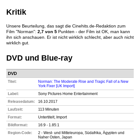
Kritik
Unsere Beurteilung, das sagt die
Cinehits.de
-Redaktion zum
Film "
Norman
":
2,7
von 5
Punkten - der Film ist OK, man kann
ihn sich anschauen. Er ist nicht wirklich schlecht, aber auch nicht
wirklich gut.
DVD und Blue-ray
DVD
Titel:
Norman: The Moderate Rise and Tragic Fall of a New
York Fixer [UK Import]
Label:
Sony Pictures Home Entertainment
Releasedatum:
16.10.2017
Laufzeit:
113 Minuten
Format:
Untertitelt, Import
Bildformat:
16:9 - 1.85:1
Region-Code:
2 - West- und Mitteleuropa, Südafrika, Ägypten und
Naher Osten, Japan