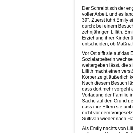
Der Schreibtisch der eng
voller Arbeit, und es lan
39". Zuerst führt Emily 
durch: bei einem Besuch
zehnjährigen Lillith. Emil
Erziehung ihrer Kinder 
entscheiden, ob Maßna
Vor Ort trifft sie auf da
Sozialarbeiterin wechse
weitergeben lässt, die s
Lillith macht einen verst
Körper zeigt äußerlich 
Nach diesem Besuch läss
dass dort mehr vorgeht al
Vorladung der Familie i
Sache auf den Grund gehe
dass ihre Eltern sie um
nicht vor dem Vorgesetz
Sullivan wieder nach Ha
Als Emily nachts von Lill