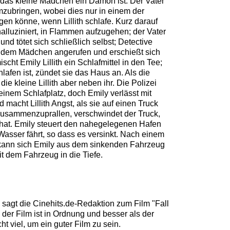
 das kleine Mädchen ein Dämon ist. Der Vater
zubringen, wobei dies nur in einem der
n könne, wenn Lillith schlafe. Kurz darauf
e halluziniert, in Flammen aufzugehen; der Vater
und tötet sich schließlich selbst; Detective
 dem Mädchen angerufen und erschießt sich
ischt Emily Lillith ein Schlafmittel in den Tee;
afen ist, zündet sie das Haus an. Als die
 die kleine Lillith aber neben ihr. Die Polizei
 einem Schlafplatz, doch Emily verlässt mit
 macht Lillith Angst, als sie auf einen Truck
m zusammenzuprallen, verschwindet der Truck,
rt hat. Emily steuert den nahegelegenen Hafen
Wasser fährt, so dass es versinkt. Nach einem
ann sich Emily aus dem sinkenden Fahrzeug
 mit dem Fahrzeug in die Tiefe.
 sagt die
Cinehits.de
-Redaktion zum Film "
Fall
der Film ist in Ordnung und besser als der
cht viel, um ein guter Film zu sein.