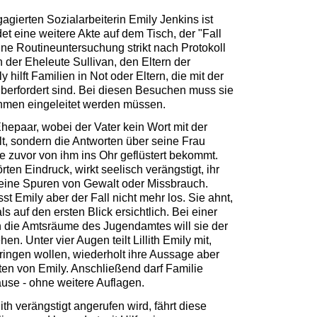
agierten Sozialarbeiterin Emily Jenkins ist
det eine weitere Akte auf dem Tisch, der "Fall
eine Routineuntersuchung strikt nach Protokoll
 der Eheleute Sullivan, den Eltern der
y hilft Familien in Not oder Eltern, die mit der
überfordert sind. Bei diesen Besuchen muss sie
hmen eingeleitet werden müssen.
s Ehepaar, wobei der Vater kein Wort mit der
lt, sondern die Antworten über seine Frau
ie zuvor von ihm ins Ohr geflüstert bekommt.
örten Eindruck, wirkt seelisch verängstigt, ihr
keine Spuren von Gewalt oder Missbrauch.
t Emily aber der Fall nicht mehr los. Sie ahnt,
s auf den ersten Blick ersichtlich. Bei einer
n die Amtsräume des Jugendamtes will sie der
n. Unter vier Augen teilt Lillith Emily mit,
bringen wollen, wiederholt ihre Aussage aber
ten von Emily. Anschließend darf Familie
use - ohne weitere Auflagen.
ith verängstigt angerufen wird, fährt diese