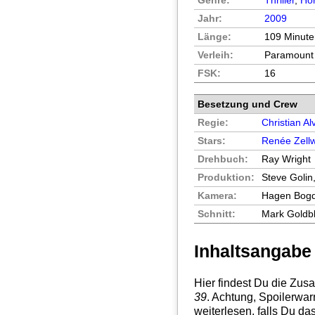
Genre:
Thriller
,
Hor
Jahr:
2009
Länge:
109 Minut
Verleih:
Paramount
FSK:
16
Besetzung und Crew
Regie:
Christian Al
Stars:
Renée Zell
Drehbuch:
Ray Wright
Produktion:
Steve Golin
Kamera:
Hagen Bogd
Schnitt:
Mark Goldbl
Inhaltsangabe
Hier findest Du die Zu
39
. Achtung, Spoilerwar
weiterlesen, falls Du da