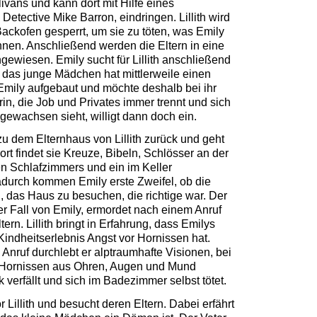
ivans und kann dort mit Hilfe eines
 Detective Mike Barron, eindringen. Lillith wird
Backofen gesperrt, um sie zu töten, was Emily
nen. Anschließend werden die Eltern in eine
ngewiesen. Emily sucht für Lillith anschließend
h das junge Mädchen hat mittlerweile einen
Emily aufgebaut und möchte deshalb bei ihr
rin, die Job und Privates immer trennt und sich
gewachsen sieht, willigt dann doch ein.
zu dem Elternhaus von Lillith zurück und geht
rt findet sie Kreuze, Bibeln, Schlösser an der
hen Schlafzimmers und ein im Keller
urch kommen Emily erste Zweifel, ob die
, das Haus zu besuchen, die richtige war. Der
er Fall von Emily, ermordet nach einem Anruf
ern. Lillith bringt in Erfahrung, dass Emilys
indheitserlebnis Angst vor Hornissen hat.
Anruf durchlebt er alptraumhafte Visionen, bei
 Hornissen aus Ohren, Augen und Mund
k verfällt und sich im Badezimmer selbst tötet.
Lillith und besucht deren Eltern. Dabei erfährt