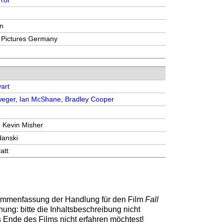
ror
en
 Pictures Germany
vart
weger
,
Ian McShane
,
Bradley Cooper
, Kevin Misher
anski
att
sammenfassung der Handlung für den Film
Fall
nung: bitte die Inhaltsbeschreibung nicht
s Ende des Films nicht erfahren möchtest!