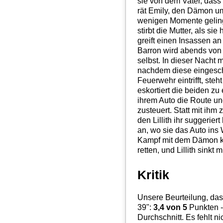
sie von dem Vater, dass
rät Emily, den Dämon um
wenigen Momente gelinge
stirbt die Mutter, als si
greift einen Insassen an 
Barron wird abends von
selbst. In dieser Nacht m
nachdem diese eingeschl
Feuerwehr eintrifft, steht
eskortiert die beiden zu
ihrem Auto die Route und
zusteuert. Statt mit ih
den Lillith ihr suggerie
an, wo sie das Auto ins 
Kampf mit dem Dämon k
retten, und Lillith sinkt
Kritik
Unsere Beurteilung, das
39
":
3,4
von 5
Punkten - 
Durchschnitt. Es fehlt ni