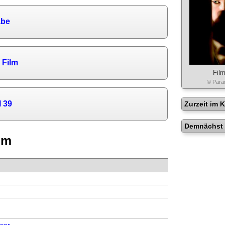
abe
 Film
Film
© Para
l 39
Zurzeit im 
Demnächst 
lm