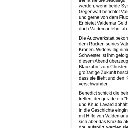
trennt sie die Jesusfig
werden, wenn beide Sym
Gegenwart berichtet Val
und gerne von dem Fluch 
Er bietet Valdemar Geld 
doch Valdemar lehnt ab
Die Autowerkstatt beko
dem Rücken seines Vater
Kronen. Widerwillig nim
Schwester ist ihm gefol
diesem Abend überzeug
Blauzahn, zum Christen
großartige Zukunft besch
dass sie flieht und den K
verschwunden.
Benedict schickt die bei
treffen, der gerade ein 
und Knud Lavard abhält. 
in die Geschichte eingin
mit Hilfe von Valdemar u
sich aber das Kruzifix 
drei aufspürt, werden sie