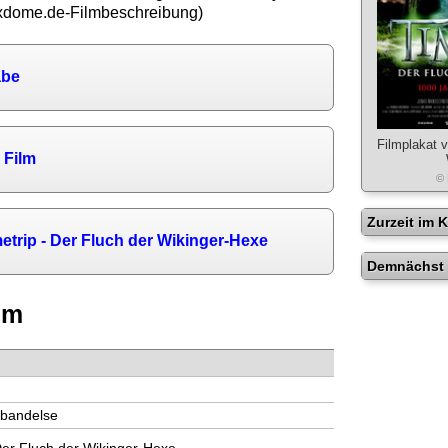
axdome.de-Filmbeschreibung)
abe
Filmplakat v
 Film
© 
Zurzeit im 
etrip - Der Fluch der Wikinger-Hexe
Demnächst 
lm
0
rbandelse