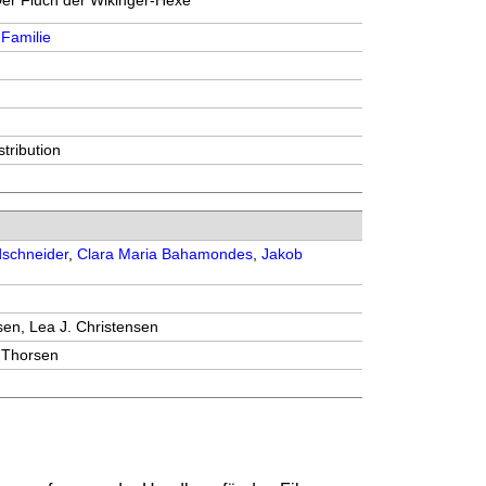
 Der Fluch der Wikinger-Hexe
,
Familie
tribution
schneider
,
Clara Maria Bahamondes
,
Jakob
en, Lea J. Christensen
 Thorsen