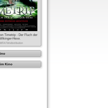
on Timetrip - Der Fluch der
Wikinger-Hexe.
MFA Filmdistribution
Kino
im Kino