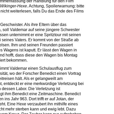
sammenfassung der Handlung für den Film
r Wikinger-Hexe
. Achtung, Spoilerwarnung: bitte
 nicht weiterlesen, falls Du das Ende des Films
Geschwister. Als ihre Eltern über das
soll Valdemar auf seine jüngere Schwester
ssen unternimmt er eine Spritztour mit seinen
 seines Vaters. Er kommt von der Straße ab
elsen. Ihm und seinen Freunden passiert
es Wagens ist kaputt. Er lässt den Wagen in
und hofft, dass diese den Wagen bis Montag
riert bekommen.
nimmt Valdemar einen Schulausflug zum
rsität, wo der Forscher Benedict einen Vortrag
treisen hält. Als er gelangweilt am
, entdeckt er eine merkwürdige Verletzung bei
n dessen Labor. Die Verletzung ist
gt ihm Benedict eine Zeitmaschine. Benedict
n ins Jahr 963. Dort trifft er auf Jotan, der
eht. Eine Hexe verzaubert ihn mithilfe eines
icht mehr sterben kann und ewig lebt. Dazu