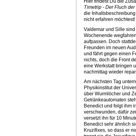
Hier findest Du die Zu
Timetrip - Der Fluch de
die Inhaltsbeschreibung
nicht erfahren möchtest!
Valdemar und Sille sind 
Wochenende wegfahren, 
aufpassen. Doch stattde
Freunden im neuen Audi
und fährt gegen einen F
nichts, doch die Front d
eine Werkstatt bringen 
nachmittag wieder repa
Am nächsten Tag unter
Physikinstitut der Unive
über Wurmlöcher und Zei
Getränkeautomaten steht
Benedict und folgt ihm i
verschwunden, dafür zei
versetzt ihn für 10 Minute
Benedict sehr ähnlich si
Kruzifixes, so dass er n