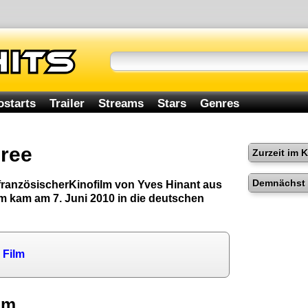
ostarts
Trailer
Streams
Stars
Genres
eree
Zurzeit im 
Demnächst 
 französischerKinofilm von Yves Hinant aus
lm kam am 7. Juni 2010 in die deutschen
 Film
lm