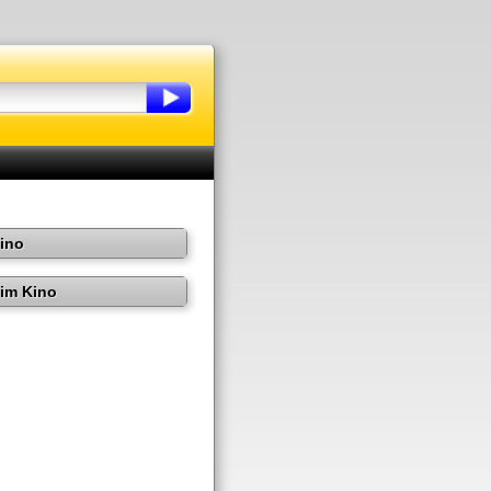
Kino
im Kino