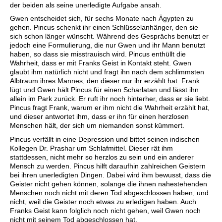
der beiden als seine unerledigte Aufgabe ansah.
Gwen entscheidet sich, für sechs Monate nach Ägypten zu
gehen. Pincus schenkt ihr einen Schlüsselanhänger, den sie
sich schon länger wünscht. Während des Gesprächs benutzt er
jedoch eine Formulierung, die nur Gwen und ihr Mann benutzt
haben, so dass sie misstrauisch wird. Pincus enthüllt die
Wahrheit, dass er mit Franks Geist in Kontakt steht. Gwen
glaubt ihm natürlich nicht und fragt ihn nach dem schlimmsten
Albtraum ihres Mannes, den dieser nur ihr erzählt hat. Frank
lügt und Gwen hält Pincus für einen Scharlatan und lässt ihn
allein im Park zurück. Er ruft ihr noch hinterher, dass er sie liebt.
Pincus fragt Frank, warum er ihm nicht die Wahrheit erzählt hat,
und dieser antwortet ihm, dass er ihn für einen herzlosen
Menschen hält, der sich um niemanden sonst kümmert.
Pincus verfällt in eine Depression und bittet seinen indischen
Kollegen Dr. Prashar um Schlafmittel. Dieser rät ihm
stattdessen, nicht mehr so herzlos zu sein und ein anderer
Mensch zu werden. Pincus hilft daraufhin zahlreichen Geistern
bei ihren unerledigten Dingen. Dabei wird ihm bewusst, dass die
Geister nicht gehen können, solange die ihnen nahestehenden
Menschen noch nicht mit deren Tod abgeschlossen haben, und
nicht, weil die Geister noch etwas zu erledigen haben. Auch
Franks Geist kann folglich noch nicht gehen, weil Gwen noch
nicht mit seinem Tod abgeschlossen hat.