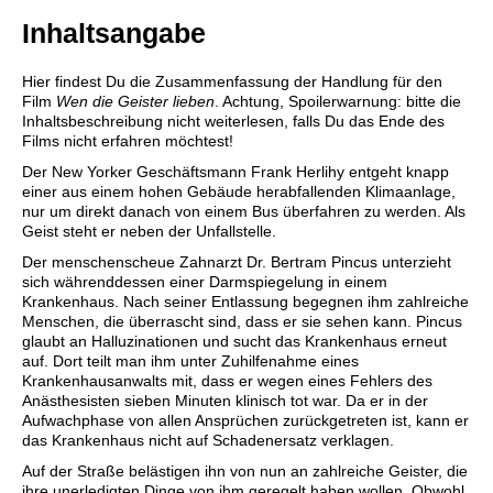
Inhaltsangabe
Hier findest Du die Zusammenfassung der Handlung für den
Film
Wen die Geister lieben
. Achtung, Spoilerwarnung: bitte die
Inhaltsbeschreibung nicht weiterlesen, falls Du das Ende des
Films nicht erfahren möchtest!
Der New Yorker Geschäftsmann Frank Herlihy entgeht knapp
einer aus einem hohen Gebäude herabfallenden Klimaanlage,
nur um direkt danach von einem Bus überfahren zu werden. Als
Geist steht er neben der Unfallstelle.
Der menschenscheue Zahnarzt Dr. Bertram Pincus unterzieht
sich währenddessen einer Darmspiegelung in einem
Krankenhaus. Nach seiner Entlassung begegnen ihm zahlreiche
Menschen, die überrascht sind, dass er sie sehen kann. Pincus
glaubt an Halluzinationen und sucht das Krankenhaus erneut
auf. Dort teilt man ihm unter Zuhilfenahme eines
Krankenhausanwalts mit, dass er wegen eines Fehlers des
Anästhesisten sieben Minuten klinisch tot war. Da er in der
Aufwachphase von allen Ansprüchen zurückgetreten ist, kann er
das Krankenhaus nicht auf Schadenersatz verklagen.
Auf der Straße belästigen ihn von nun an zahlreiche Geister, die
ihre unerledigten Dinge von ihm geregelt haben wollen. Obwohl