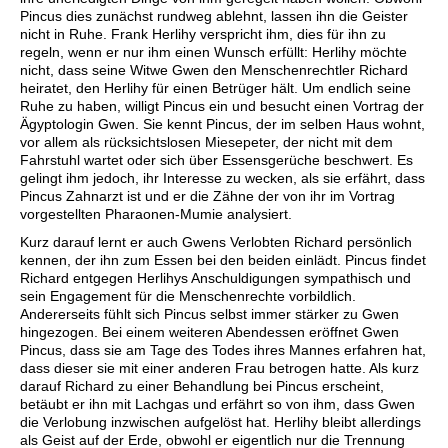
Pincus dies zunächst rundweg ablehnt, lassen ihn die Geister
nicht in Ruhe. Frank Herlihy verspricht ihm, dies für ihn zu
regeln, wenn er nur ihm einen Wunsch erfüllt: Herlihy möchte
nicht, dass seine Witwe Gwen den Menschenrechtler Richard
heiratet, den Herlihy für einen Betrüger hält. Um endlich seine
Ruhe zu haben, willigt Pincus ein und besucht einen Vortrag der
Ägyptologin Gwen. Sie kennt Pincus, der im selben Haus wohnt,
vor allem als rücksichtslosen Miesepeter, der nicht mit dem
Fahrstuhl wartet oder sich über Essensgerüche beschwert. Es
gelingt ihm jedoch, ihr Interesse zu wecken, als sie erfährt, dass
Pincus Zahnarzt ist und er die Zähne der von ihr im Vortrag
vorgestellten Pharaonen-Mumie analysiert.
Kurz darauf lernt er auch Gwens Verlobten Richard persönlich
kennen, der ihn zum Essen bei den beiden einlädt. Pincus findet
Richard entgegen Herlihys Anschuldigungen sympathisch und
sein Engagement für die Menschenrechte vorbildlich.
Andererseits fühlt sich Pincus selbst immer stärker zu Gwen
hingezogen. Bei einem weiteren Abendessen eröffnet Gwen
Pincus, dass sie am Tage des Todes ihres Mannes erfahren hat,
dass dieser sie mit einer anderen Frau betrogen hatte. Als kurz
darauf Richard zu einer Behandlung bei Pincus erscheint,
betäubt er ihn mit Lachgas und erfährt so von ihm, dass Gwen
die Verlobung inzwischen aufgelöst hat. Herlihy bleibt allerdings
als Geist auf der Erde, obwohl er eigentlich nur die Trennung