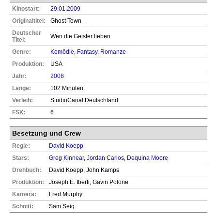
Kinostart:
29.01.2009
Originaltitel:
Ghost Town
Deutscher
Wen die Geister lieben
Titel:
Genre:
Komödie
,
Fantasy
,
Romanze
Produktion:
USA
Jahr:
2008
Länge:
102 Minuten
Verleih:
StudioCanal Deutschland
FSK:
6
Besetzung und Crew
Regie:
David Koepp
Stars:
Greg Kinnear
,
Jordan Carlos
,
Dequina Moore
Drehbuch:
David Koepp, John Kamps
Produktion:
Joseph E. Iberti, Gavin Polone
Kamera:
Fred Murphy
Schnitt:
Sam Seig