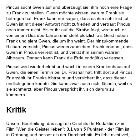
Pincus sucht Gwen auf und überzeugt sie, ihm noch eine Frage
zu Frank zu stellen. Gwen möchte wissen, warum Frank sie
betrogen hat. Frank kann nur sagen, dass es ihm sehr leid tut.
Gwen ist mit dieser Antwort nicht zufrieden und vertraut Pincus
noch immer nicht. Als er ihr auf die Straße folgt, wird auch er
von einem Bus überfahren und steht plötzlich als Geist neben
Frank und sieht Gwen, die um ihn weint. Der hinzukommende
Richard versucht, Pincus wiederzubeleben. Frank erkennt, dass
Gwen in Pincus verliebt ist, und verrät ihm seinen wahren
Albtraum. Danach kann Frank die Erde endgültig verlassen.
Pincus wird wiederbelebt und wacht in einem Krankenhaus auf.
Gwen, die einen Termin bei Dr. Prashar hat, trifft dort auf Pincus.
Er erzählt ihr Franks Albtraum und versichert ihr, dass dieser
endlich gehen konnte. Sie kann zwar noch nicht lächeln, weil es
sie schmerzt, aber Pincus verspricht ihr, sich darum zu
kümmern.
Kritik
Unsere Beurteilung, das sagt die
Cinehits.de
-Redaktion zum
Film "
Wen die Geister lieben
":
3,1
von 5
Punkten - der Film ist
in Ordnung und besser als der Durchschnitt. Es fehlt nicht viel,