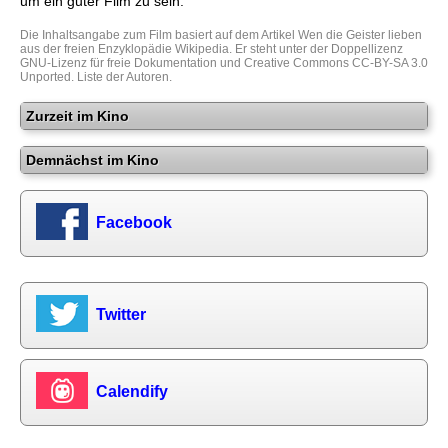
um ein guter Film zu sein.
Die Inhaltsangabe zum Film basiert auf dem Artikel
Wen die Geister lieben
aus der freien Enzyklopädie
Wikipedia
. Er steht unter der Doppellizenz
GNU-Lizenz für freie Dokumentation
und
Creative Commons CC-BY-SA 3.0
Unported
.
Liste der Autoren
.
Zurzeit im Kino
Demnächst im Kino
Facebook
Twitter
Calendify