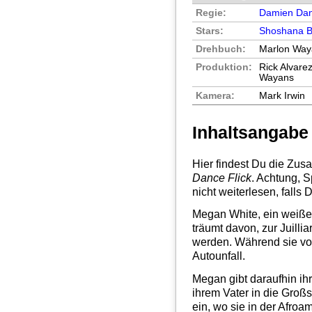
Regie:
Damien Da
Stars:
Shoshana 
Drehbuch:
Marlon Way
Produktion:
Rick Alvar
Wayans
Kamera:
Mark Irwin
Inhaltsangabe
Hier findest Du die Zu
Dance Flick
. Achtung, S
nicht weiterlesen, falls
Megan White, ein weiße
träumt davon, zur Juilli
werden. Während sie vort
Autounfall.
Megan gibt daraufhin ih
ihrem Vater in die Großs
ein, wo sie in der Afro