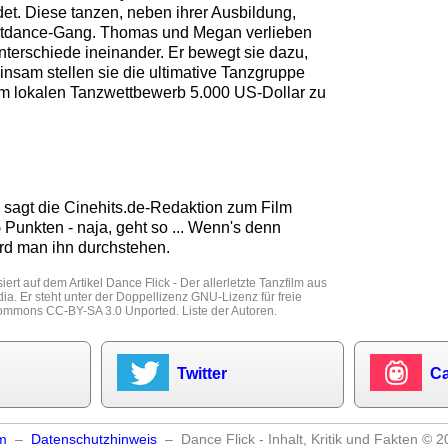
et. Diese tanzen, neben ihrer Ausbildung,
eetdance-Gang. Thomas und Megan verlieben
Unterschiede ineinander. Er bewegt sie dazu,
nsam stellen sie die ultimative Tanzgruppe
 lokalen Tanzwettbewerb 5.000 US-Dollar zu
 sagt die
Cinehits.de
-Redaktion zum Film
5
Punkten - naja, geht so ... Wenn's denn
rd man ihn durchstehen.
iert auf dem Artikel
Dance Flick - Der allerletzte Tanzfilm
aus
dia
. Er steht unter der Doppellizenz
GNU-Lizenz für freie
Commons CC-BY-SA 3.0 Unported
.
Liste der Autoren
.
Twitter
Ca
m
–
Datenschutzhinweis
– Dance Flick - Inhalt, Kritik und Fakten © 2