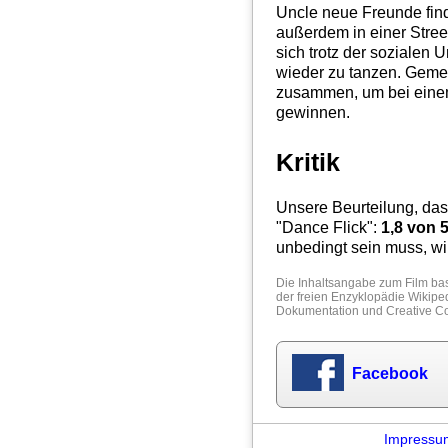
Uncle neue Freunde find
außerdem in einer Str
sich trotz der sozialen 
wieder zu tanzen. Gemei
zusammen, um bei einem
gewinnen.
Kritik
Unsere Beurteilung, das
"
Dance Flick
":
1,8
von 
unbedingt sein muss, wi
Die Inhaltsangabe zum Film bas
der freien Enzyklopädie
Wikipe
Dokumentation
und
Creative 
Facebook
Impressu