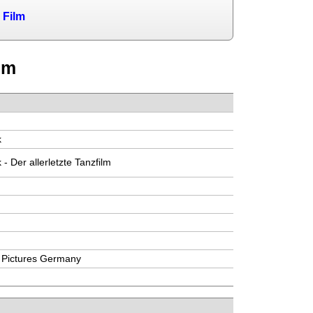
 Film
lm
9
k
 - Der allerletzte Tanzfilm
 Pictures Germany