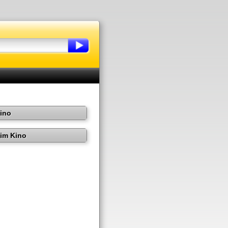
Kino
im Kino