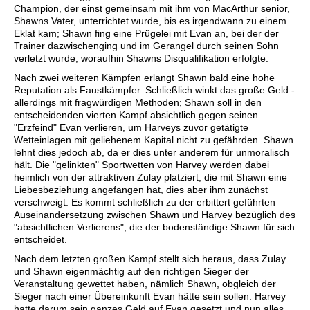
Champion, der einst gemeinsam mit ihm von MacArthur senior,
Shawns Vater, unterrichtet wurde, bis es irgendwann zu einem
Eklat kam; Shawn fing eine Prügelei mit Evan an, bei der der
Trainer dazwischenging und im Gerangel durch seinen Sohn
verletzt wurde, woraufhin Shawns Disqualifikation erfolgte.
Nach zwei weiteren Kämpfen erlangt Shawn bald eine hohe
Reputation als Faustkämpfer. Schließlich winkt das große Geld -
allerdings mit fragwürdigen Methoden; Shawn soll in den
entscheidenden vierten Kampf absichtlich gegen seinen
"Erzfeind" Evan verlieren, um Harveys zuvor getätigte
Wetteinlagen mit geliehenem Kapital nicht zu gefährden. Shawn
lehnt dies jedoch ab, da er dies unter anderem für unmoralisch
hält. Die "gelinkten" Sportwetten von Harvey werden dabei
heimlich von der attraktiven Zulay platziert, die mit Shawn eine
Liebesbeziehung angefangen hat, dies aber ihm zunächst
verschweigt. Es kommt schließlich zu der erbittert geführten
Auseinandersetzung zwischen Shawn und Harvey bezüglich des
"absichtlichen Verlierens", die der bodenständige Shawn für sich
entscheidet.
Nach dem letzten großen Kampf stellt sich heraus, dass Zulay
und Shawn eigenmächtig auf den richtigen Sieger der
Veranstaltung gewettet haben, nämlich Shawn, obgleich der
Sieger nach einer Übereinkunft Evan hätte sein sollen. Harvey
hatte darum sein ganzes Geld auf Evan gesetzt und nun alles