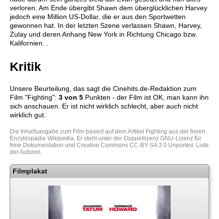
verloren. Am Ende übergibt Shawn dem überglücklichen Harvey
jedoch eine Million US-Dollar, die er aus den Sportwetten
gewonnen hat. In der letzten Szene verlassen Shawn, Harvey,
Zulay und deren Anhang New York in Richtung Chicago bzw.
Kalifornien. .
Kritik
Unsere Beurteilung, das sagt die
Cinehits.de
-Redaktion zum
Film "
Fighting
":
3
von 5
Punkten - der Film ist OK, man kann ihn
sich anschauen. Er ist nicht wirklich schlecht, aber auch nicht
wirklich gut.
Die Inhaltsangabe zum Film basiert auf dem Artikel
Fighting
aus der freien
Enzyklopädie
Wikipedia
. Er steht unter der Doppellizenz
GNU-Lizenz für
freie Dokumentation
und
Creative Commons CC-BY-SA 3.0 Unported
.
Liste
der Autoren
.
Filmplakat