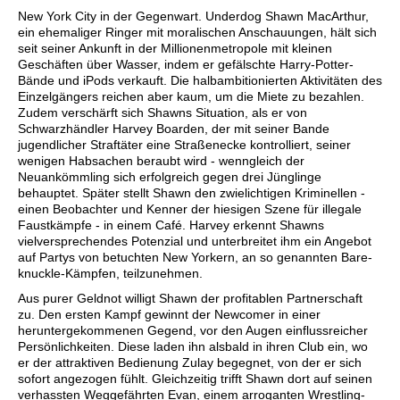
New York City in der Gegenwart. Underdog Shawn MacArthur,
ein ehemaliger Ringer mit moralischen Anschauungen, hält sich
seit seiner Ankunft in der Millionenmetropole mit kleinen
Geschäften über Wasser, indem er gefälschte Harry-Potter-
Bände und iPods verkauft. Die halbambitionierten Aktivitäten des
Einzelgängers reichen aber kaum, um die Miete zu bezahlen.
Zudem verschärft sich Shawns Situation, als er von
Schwarzhändler Harvey Boarden, der mit seiner Bande
jugendlicher Straftäter eine Straßenecke kontrolliert, seiner
wenigen Habsachen beraubt wird - wenngleich der
Neuankömmling sich erfolgreich gegen drei Jünglinge
behauptet. Später stellt Shawn den zwielichtigen Kriminellen -
einen Beobachter und Kenner der hiesigen Szene für illegale
Faustkämpfe - in einem Café. Harvey erkennt Shawns
vielversprechendes Potenzial und unterbreitet ihm ein Angebot
auf Partys von betuchten New Yorkern, an so genannten Bare-
knuckle-Kämpfen, teilzunehmen.
Aus purer Geldnot willigt Shawn der profitablen Partnerschaft
zu. Den ersten Kampf gewinnt der Newcomer in einer
heruntergekommenen Gegend, vor den Augen einflussreicher
Persönlichkeiten. Diese laden ihn alsbald in ihren Club ein, wo
er der attraktiven Bedienung Zulay begegnet, von der er sich
sofort angezogen fühlt. Gleichzeitig trifft Shawn dort auf seinen
verhassten Weggefährten Evan, einem arroganten Wrestling-