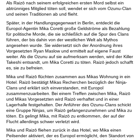
Als Raizō nach seinem erfolgreichen ersten Mord selbst ein
abtrünniges Mitglied töten soll, wendet er sich vom Ozunu-Clan
und seinen Traditionen ab und flieht.
Später, in der Handlungsgegenwart in Berlin, entdeckt die
Europol-Agentin Mika Coretti große Geldströme als Bezahlung
für politische Morde, die sie schließlich auf die Spur des Clans
führen, der bis dahin von der westlichen Welt als Mythos
angesehen wurde. Sie widersetzt sich der Anordnung ihres
Vorgesetzten Ryan Maslow und ermittelt auf eigene Faust
weiter. Als die Ozunu auf sie aufmerksam werden, wird der Killer
Takeshi entsandt, um Mika Coretti zu töten. Raizō jedoch schafft
es, sie zu befreien.
Mika und Raizō flüchten zusammen aus Mikas Wohnung in ein
Hotel. Raizō bestätigt Mikas Recherchen bezüglich der Ninja-
Clans und erklärt sich einverstanden, mit Europol
zusammenzuarbeiten. Bei einem Treffen zwischen Mika, Raizō
und Mikas Vorgesetzten wird Raizō verhaftet und in einer
Lagerhalle festgehalten. Der Anführer des Ozunu-Clans schickt
eine Gruppe Ninjas, um Raizō gefangenzunehmen und Mika zu
töten. Es gelingt Mika, mit Raizō zu entkommen, der auf der
Flucht allerdings schwer verletzt wird.
Mika und Raizō fliehen zurück in das Hotel, wo Mika einen
Peilsender aktiviert, der es Europol ermöglicht, den Standort von