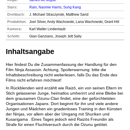
Stars:
Rain
,
Naomie Harris
,
Sung Kang
Drehbuch:
J. Michael Straczynski, Matthew Sand
Produktion:
Joel Silver, Andy Wachowski, Lana Wachowski, Grant Hill
Kamera:
Karl Walter Lindenlaub
Schnitt:
Gian Ganziano, Joseph Jett Sally
Inhaltsangabe
Hier findest Du die Zusammenfassung der Handlung für den
Film
Ninja Assassin
. Achtung, Spoilerwarnung: bitte die
Inhaltsbeschreibung nicht weiterlesen, falls Du das Ende des
Films nicht erfahren möchtest!
In Rückblenden wird erzählt wie Raizō, ein von seinen Eltern im
Stich gelassener Junge, heimatlos umherirrt und eine Bleibe bei
dem grausamen Ozunu-Clan findet, eine der gefürchtetsten
Organisationen Japans. Dort beginnt für ihn und viele andere
Jungen und Mädchen ein gnadenloses Training in den Künsten
der Ninjas, vor allem aber der Umgang mit Shuriken und
Kusarigama . Eines Tages jedoch wird Raizōs Freundin als
Strafe für einen Fluchtversuch durch die Ozunu getötet.