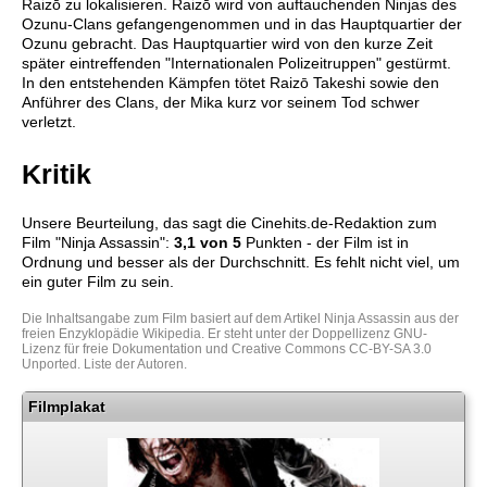
Raizō zu lokalisieren. Raizō wird von auftauchenden Ninjas des
Ozunu-Clans gefangengenommen und in das Hauptquartier der
Ozunu gebracht. Das Hauptquartier wird von den kurze Zeit
später eintreffenden "Internationalen Polizeitruppen" gestürmt.
In den entstehenden Kämpfen tötet Raizō Takeshi sowie den
Anführer des Clans, der Mika kurz vor seinem Tod schwer
verletzt.
Kritik
Unsere Beurteilung, das sagt die
Cinehits.de
-Redaktion zum
Film "
Ninja Assassin
":
3,1
von 5
Punkten - der Film ist in
Ordnung und besser als der Durchschnitt. Es fehlt nicht viel, um
ein guter Film zu sein.
Die Inhaltsangabe zum Film basiert auf dem Artikel
Ninja Assassin
aus der
freien Enzyklopädie
Wikipedia
. Er steht unter der Doppellizenz
GNU-
Lizenz für freie Dokumentation
und
Creative Commons CC-BY-SA 3.0
Unported
.
Liste der Autoren
.
Filmplakat