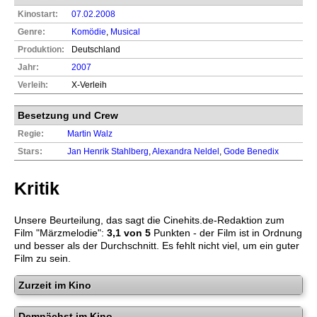
Kinostart:
07.02.2008
Genre:
Komödie
,
Musical
Produktion:
Deutschland
Jahr:
2007
Verleih:
X-Verleih
Besetzung und Crew
Regie:
Martin Walz
Stars:
Jan Henrik Stahlberg
,
Alexandra Neldel
,
Gode Benedix
Kritik
Unsere Beurteilung, das sagt die
Cinehits.de
-Redaktion zum
Film "
Märzmelodie
":
3,1
von 5
Punkten - der Film ist in Ordnung
und besser als der Durchschnitt. Es fehlt nicht viel, um ein guter
Film zu sein.
Zurzeit im Kino
Demnächst im Kino