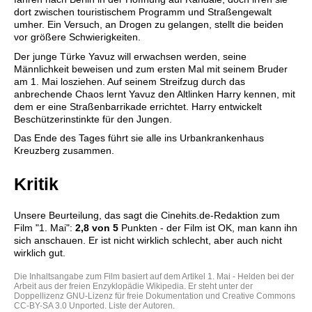
dort zwischen touristischem Programm und Straßengewalt
umher. Ein Versuch, an Drogen zu gelangen, stellt die beiden
vor größere Schwierigkeiten.
Der junge Türke Yavuz will erwachsen werden, seine
Männlichkeit beweisen und zum ersten Mal mit seinem Bruder
am 1. Mai losziehen. Auf seinem Streifzug durch das
anbrechende Chaos lernt Yavuz den Altlinken Harry kennen, mit
dem er eine Straßenbarrikade errichtet. Harry entwickelt
Beschützerinstinkte für den Jungen.
Das Ende des Tages führt sie alle ins Urbankrankenhaus
Kreuzberg zusammen.
Kritik
Unsere Beurteilung, das sagt die
Cinehits.de
-Redaktion zum
Film "
1. Mai
":
2,8
von 5
Punkten - der Film ist OK, man kann ihn
sich anschauen. Er ist nicht wirklich schlecht, aber auch nicht
wirklich gut.
Die Inhaltsangabe zum Film basiert auf dem Artikel
1. Mai - Helden bei der
Arbeit
aus der freien Enzyklopädie
Wikipedia
. Er steht unter der
Doppellizenz
GNU-Lizenz für freie Dokumentation
und
Creative Commons
CC-BY-SA 3.0 Unported
.
Liste der Autoren
.