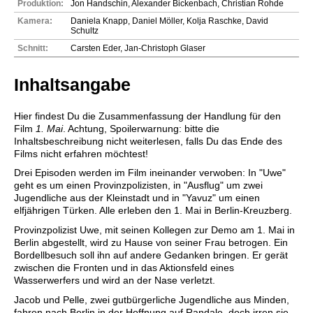
Produktion:
Jon Handschin, Alexander Bickenbach, Christian Rohde
Kamera:
Daniela Knapp, Daniel Möller, Kolja Raschke, David
Schultz
Schnitt:
Carsten Eder, Jan-Christoph Glaser
Inhaltsangabe
Hier findest Du die Zusammenfassung der Handlung für den
Film
1. Mai
. Achtung, Spoilerwarnung: bitte die
Inhaltsbeschreibung nicht weiterlesen, falls Du das Ende des
Films nicht erfahren möchtest!
Drei Episoden werden im Film ineinander verwoben: In "Uwe"
geht es um einen Provinzpolizisten, in "Ausflug" um zwei
Jugendliche aus der Kleinstadt und in "Yavuz" um einen
elfjährigen Türken. Alle erleben den 1. Mai in Berlin-Kreuzberg.
Provinzpolizist Uwe, mit seinen Kollegen zur Demo am 1. Mai in
Berlin abgestellt, wird zu Hause von seiner Frau betrogen. Ein
Bordellbesuch soll ihn auf andere Gedanken bringen. Er gerät
zwischen die Fronten und in das Aktionsfeld eines
Wasserwerfers und wird an der Nase verletzt.
Jacob und Pelle, zwei gutbürgerliche Jugendliche aus Minden,
fahren nach Berlin in der Hoffnung auf Randale, doch irren sie