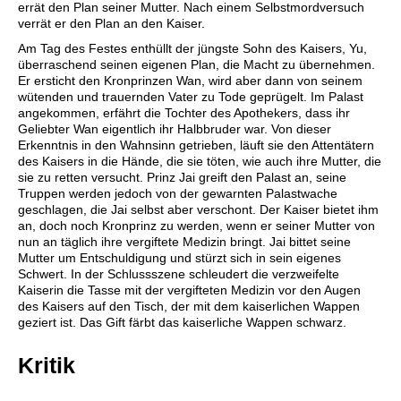
errät den Plan seiner Mutter. Nach einem Selbstmordversuch
verrät er den Plan an den Kaiser.
Am Tag des Festes enthüllt der jüngste Sohn des Kaisers, Yu,
überraschend seinen eigenen Plan, die Macht zu übernehmen.
Er ersticht den Kronprinzen Wan, wird aber dann von seinem
wütenden und trauernden Vater zu Tode geprügelt. Im Palast
angekommen, erfährt die Tochter des Apothekers, dass ihr
Geliebter Wan eigentlich ihr Halbbruder war. Von dieser
Erkenntnis in den Wahnsinn getrieben, läuft sie den Attentätern
des Kaisers in die Hände, die sie töten, wie auch ihre Mutter, die
sie zu retten versucht. Prinz Jai greift den Palast an, seine
Truppen werden jedoch von der gewarnten Palastwache
geschlagen, die Jai selbst aber verschont. Der Kaiser bietet ihm
an, doch noch Kronprinz zu werden, wenn er seiner Mutter von
nun an täglich ihre vergiftete Medizin bringt. Jai bittet seine
Mutter um Entschuldigung und stürzt sich in sein eigenes
Schwert. In der Schlussszene schleudert die verzweifelte
Kaiserin die Tasse mit der vergifteten Medizin vor den Augen
des Kaisers auf den Tisch, der mit dem kaiserlichen Wappen
geziert ist. Das Gift färbt das kaiserliche Wappen schwarz.
Kritik