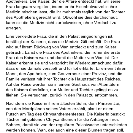
Apothekers. Der Kaiser, der die Affäre entdeckt hat, will seine
Frau langsam vergiften, indem er ihr Eisenhutwurzel in ihre
Medizin mischen lässt, die ihr mehrmals täglich von der Tochter
des Apothekers gereicht wird. Obwohl sie dies durchschaut,
kann sie die Medizin nicht zurückweisen, ohne Verdacht zu
erregen.
Eine verkleidete Frau, die in den Palast eingedrungen ist,
bestätigt der Kaiserin, dass die Medizin Gift enthält. Die Frau
wird auf ihrem Rückweg von Wan entdeckt und zum Kaiser
gebracht. Es ist die Frau des Apothekers, die früher die erste
Frau des Kaisers war und damit die Mutter von Wan ist. Der
Kaiser erkennt sie und verspricht ihr Wiedergutmachung dafür,
dass er sie damals verstieß und für tot erklärte. Er ernennt ihren
Mann, den Apotheker, zum Gouverneur einer Provinz, und die
Familie verlässt mit ihrer Tochter die Hauptstadt des Reiches.
Auf der Reise werden sie in einem Gasthaus von Attentätern
des Kaisers überfallen, nur Mutter und Tochter gelingt es zu
fliehen. Sie versuchen, zurück in den Palast zu entkommen.
Nachdem die Kaiserin ihrem ältesten Sohn, dem Prinzen Jai,
von den Mordplänen seines Vaters erzählt, plant er einen
Putsch am Tag des Chrysanthemenfestes. Die Kaiserin bestickt
Tücher mit goldenen Chrysanthemen für die Anhänger ihres
Sohnes, damit sie von der regulären Palastwache unterschieden
werden können. Wan, der auch eine dieser Blumen tragen soll,