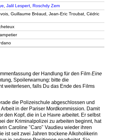
ye
,
Jalil Lespert
,
Roschdy Zem
vois, Guillaume Bréaud, Jean-Eric Troubat, Cédric
cheteux
hampetier
ordano
sammenfassung der Handlung für den Film
Eine
htung, Spoilerwarnung: bitte die
ht weiterlesen, falls Du das Ende des Films
erade die Polizeischule abgeschlossen und
e Arbeit in der Pariser Mordkommission. Damit
r den Kopf, die in Le Havre arbeitet. Er selbst
 bei der Kriminalpolizei zu arbeiten beginnt, hat
rin Caroline "Caro" Vaudieu wieder ihren
 ist seit zwei Jahren trockene Alkoholikerin
zug in anderen Positionen gearbeitet. Sie