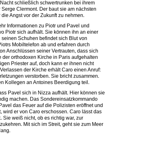
 Nacht schließlich schwertrunken bei ihrem
r Serge Clermont. Der baut sie am nächsten
r die Angst vor der Zukunft zu nehmen.
ehr Informationen zu Piotr und Pavel und
wo Piotr sich aufhält. Sie können ihn an einer
n seinen Schuhen befindet sich Blut von
iotrs Mobiltelefon ab und erfahren durch
on Anschlüssen seiner Vertrauten, dass sich
e der orthodoxen Kirche in Paris aufgehalten
igen Priester auf, doch kann er ihnen nicht
Verlassen der Kirche erhält Caro einen Anruf:
erletzungen verstorben. Sie bricht zusammen.
en Kollegen an Antoines Beerdigung teil.
dass Pavel sich in Nizza aufhält. Hier können sie
findig machen. Das Sondereinsatzkommando
Pavel das Feuer auf die Polizisten eröffnet und
t, wird er von Caro erschossen. Caro lässt das
 Sie weiß nicht, ob es richtig war, zur
kehren. Mit sich im Streit, geht sie zum Meer
lang.