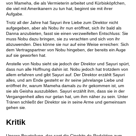
von Mameha, die als Vermieterin arbeitet und Kürbisköpfchen,
die viel mit Amerikanern zu tun hat, beginnt sie mit ihrer
Aufgabe.
Trotz all der Jahre hat Sayuri ihre Liebe zum Direktor nicht
aufgegeben, aber als Nobu ihr nun eröffnet, sich ihr bald als
Danna anzubieten, fasst sie einen verzweifelten Entschluss: Sie
muss Nobu dazu bringen, sie zu verachten und sich von ihr
abzuwenden. Dies könne sie nur auf eine Weise erreichen: Sich
dem Vertragspartner von Nobu hingeben, der bereits ein Auge
auf sie geworfen hat.
Anstelle von Nobu sieht sie jedoch der Direktor und Sayuri spürt,
dass nun alle Hoffnung dahin ist. Nobu jedoch hat trotzdem von
allem erfahren und gibt Sayuri auf. Der Direktor erzählt Sayuri
alles, und am Ende gesteht er ihr seine jahrelange Liebe und
eröffnet ihr, warum Mameha damals zu ihr gekommen ist, um
sie als Geisha auszubilden. Sayuri erzählt ihm, dass sie in der
Vergangenheit alles nur getan hat, um ihm näher zu sein. Unter
Tränen schließt der Direktor sie in seine Arme und gemeinsam
gehen sie.
Kritik
Unsere Beurteilung, das sagt die
Cinehits.de
-Redaktion zum