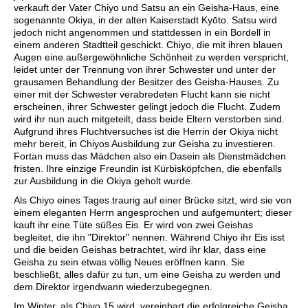
verkauft der Vater Chiyo und Satsu an ein Geisha-Haus, eine
sogenannte Okiya, in der alten Kaiserstadt Kyōto. Satsu wird
jedoch nicht angenommen und stattdessen in ein Bordell in
einem anderen Stadtteil geschickt. Chiyo, die mit ihren blauen
Augen eine außergewöhnliche Schönheit zu werden verspricht,
leidet unter der Trennung von ihrer Schwester und unter der
grausamen Behandlung der Besitzer des Geisha-Hauses. Zu
einer mit der Schwester verabredeten Flucht kann sie nicht
erscheinen, ihrer Schwester gelingt jedoch die Flucht. Zudem
wird ihr nun auch mitgeteilt, dass beide Eltern verstorben sind.
Aufgrund ihres Fluchtversuches ist die Herrin der Okiya nicht
mehr bereit, in Chiyos Ausbildung zur Geisha zu investieren.
Fortan muss das Mädchen also ein Dasein als Dienstmädchen
fristen. Ihre einzige Freundin ist Kürbisköpfchen, die ebenfalls
zur Ausbildung in die Okiya geholt wurde.
Als Chiyo eines Tages traurig auf einer Brücke sitzt, wird sie von
einem eleganten Herrn angesprochen und aufgemuntert; dieser
kauft ihr eine Tüte süßes Eis. Er wird von zwei Geishas
begleitet, die ihn "Direktor" nennen. Während Chiyo ihr Eis isst
und die beiden Geishas betrachtet, wird ihr klar, dass eine
Geisha zu sein etwas völlig Neues eröffnen kann. Sie
beschließt, alles dafür zu tun, um eine Geisha zu werden und
dem Direktor irgendwann wiederzubegegnen.
Im Winter, als Chiyo 15 wird, vereinbart die erfolgreiche Geisha