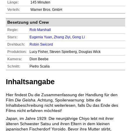
Länge:
145 Minuten
Verleih:
Warner Bros. GmbH
Besetzung und Crew
Regie:
Rob Marshall
Stars:
Eugenia Yuan
,
Zhang Ziyi
,
Gong Li
Drehbuch:
Robin Swicord
Produktion:
Lucy Fisher, Steven Spielberg, Douglas Wick
Kamera:
Dion Beebe
Schnitt:
Pietro Scalia
Inhaltsangabe
Hier findest Du die Zusammenfassung der Handlung für den
Film
Die Geisha
. Achtung, Spoilerwarnung: bitte die
Inhaltsbeschreibung nicht weiterlesen, falls Du das Ende des
Films nicht erfahren möchtest!
Japan, im Jahre 1929: Die neunjährige Chiyo lebt mit ihrer
älteren Schwester Satsu und ihren Eltern in dem kleinen
japanischen Fischerdorf Yoroido. Bevor ihre Mutter stirbt,