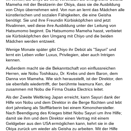
Mameha mit der Besitzerin der Okiya, dass sie die Ausbildung
von Chiyo übernehmen wird. Von nun an lernt das Mädchen alle
künstlerischen und sozialen Fähigkeiten, die eine Geisha
benötigt. Sie und ihre Freundin Kürbisköpfchen sind jetzt
Rivalinnen, weil diese ihre Ausbildung unter der Leitung von
Hatsumomo beginnt. Da Hatsumomo Mameha hasst, verbietet
sie Kürbisköpfchen den Umgang mit Chiyo und die beiden
Mädchen werden entzweit.
Wenige Monate später gibt Chiyo ihr Debüt als "Sayuri" und
lernt ein Leben voller Luxus, Privilegien, aber auch Intrigen
kennen.
Außerdem macht sie die Bekanntschaft von einflussreichen
Herren, wie Nobu Toshikazu, Dr. Krebs und dem Baron, dem
Danna von Mameha. Wie sich herausstellt, ist der Direktor, den
sie ebenfalls wiedertrifft, der berühmte Iwamura Ken, der
zusammen mit Nobu die Firma Osaka Electrics leitet.
Als der Zweite Weltkrieg Japan erreicht, kann Sayuri dank der
Hilfe von Nobu und dem Direktor in die Berge flüchten und lebt
dort jahrelang als Stofffärberin bei einem Kimonohersteller.
Nach Beendigung des Krieges bittet Nobu Sayuri um ihre Hilfe;
damit sie ihm und dem Direktor einen Vertrag mit einem
Geldgeber aus den USA ermöglichen kann, kehrt sie in die
Okiya zurück um wieder als Geisha zu arbeiten. Mit der Hilfe