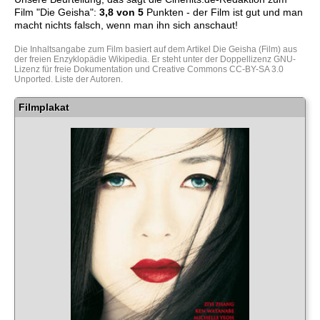
Film "
Die Geisha
":
3,8
von 5
Punkten - der Film ist gut und man
macht nichts falsch, wenn man ihn sich anschaut!
Die Inhaltsangabe zum Film basiert auf dem Artikel
Die Geisha (Film)
aus
der freien Enzyklopädie
Wikipedia
. Er steht unter der Doppellizenz
GNU-
Lizenz für freie Dokumentation
und
Creative Commons CC-BY-SA 3.0
Unported
.
Liste der Autoren
.
Filmplakat