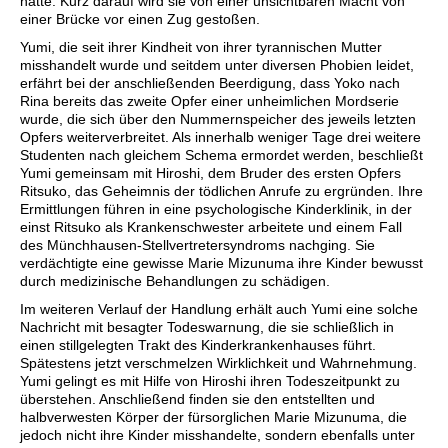
hatte. Kurz darauf wird sie von einer unsichtbaren Macht von
einer Brücke vor einen Zug gestoßen.
Yumi, die seit ihrer Kindheit von ihrer tyrannischen Mutter
misshandelt wurde und seitdem unter diversen Phobien leidet,
erfährt bei der anschließenden Beerdigung, dass Yoko nach
Rina bereits das zweite Opfer einer unheimlichen Mordserie
wurde, die sich über den Nummernspeicher des jeweils letzten
Opfers weiterverbreitet. Als innerhalb weniger Tage drei weitere
Studenten nach gleichem Schema ermordet werden, beschließt
Yumi gemeinsam mit Hiroshi, dem Bruder des ersten Opfers
Ritsuko, das Geheimnis der tödlichen Anrufe zu ergründen. Ihre
Ermittlungen führen in eine psychologische Kinderklinik, in der
einst Ritsuko als Krankenschwester arbeitete und einem Fall
des Münchhausen-Stellvertretersyndroms nachging. Sie
verdächtigte eine gewisse Marie Mizunuma ihre Kinder bewusst
durch medizinische Behandlungen zu schädigen.
Im weiteren Verlauf der Handlung erhält auch Yumi eine solche
Nachricht mit besagter Todeswarnung, die sie schließlich in
einen stillgelegten Trakt des Kinderkrankenhauses führt.
Spätestens jetzt verschmelzen Wirklichkeit und Wahrnehmung.
Yumi gelingt es mit Hilfe von Hiroshi ihren Todeszeitpunkt zu
überstehen. Anschließend finden sie den entstellten und
halbverwesten Körper der fürsorglichen Marie Mizunuma, die
jedoch nicht ihre Kinder misshandelte, sondern ebenfalls unter