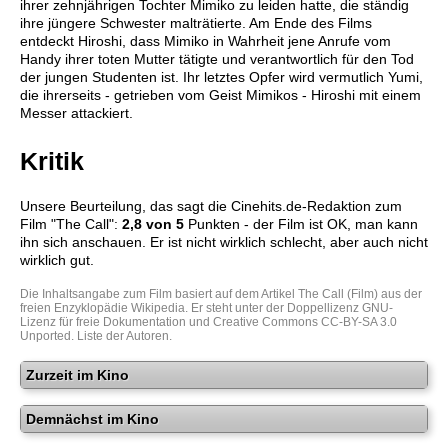
ihrer zehnjährigen Tochter Mimiko zu leiden hatte, die ständig
ihre jüngere Schwester malträtierte. Am Ende des Films
entdeckt Hiroshi, dass Mimiko in Wahrheit jene Anrufe vom
Handy ihrer toten Mutter tätigte und verantwortlich für den Tod
der jungen Studenten ist. Ihr letztes Opfer wird vermutlich Yumi,
die ihrerseits - getrieben vom Geist Mimikos - Hiroshi mit einem
Messer attackiert.
Kritik
Unsere Beurteilung, das sagt die
Cinehits.de
-Redaktion zum
Film "
The Call
":
2,8
von 5
Punkten - der Film ist OK, man kann
ihn sich anschauen. Er ist nicht wirklich schlecht, aber auch nicht
wirklich gut.
Die Inhaltsangabe zum Film basiert auf dem Artikel
The Call (Film)
aus der
freien Enzyklopädie
Wikipedia
. Er steht unter der Doppellizenz
GNU-
Lizenz für freie Dokumentation
und
Creative Commons CC-BY-SA 3.0
Unported
.
Liste der Autoren
.
Zurzeit im Kino
Demnächst im Kino