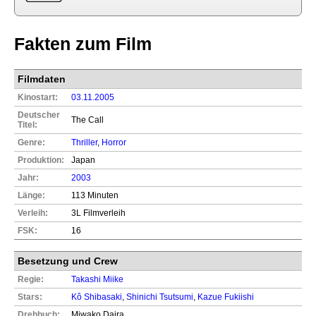
Fakten zum Film
Filmdaten
Kinostart:
03.11.2005
Deutscher
The Call
Titel:
Genre:
Thriller
,
Horror
Produktion:
Japan
Jahr:
2003
Länge:
113 Minuten
Verleih:
3L Filmverleih
FSK:
16
Besetzung und Crew
Regie:
Takashi Miike
Stars:
Kô Shibasaki
,
Shinichi Tsutsumi
,
Kazue Fukiishi
Drehbuch:
Miwako Daira