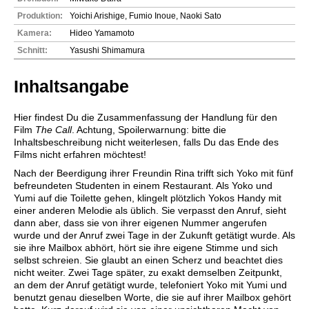
Produktion:
Yoichi Arishige, Fumio Inoue, Naoki Sato
Kamera:
Hideo Yamamoto
Schnitt:
Yasushi Shimamura
Inhaltsangabe
Hier findest Du die Zusammenfassung der Handlung für den
Film
The Call
. Achtung, Spoilerwarnung: bitte die
Inhaltsbeschreibung nicht weiterlesen, falls Du das Ende des
Films nicht erfahren möchtest!
Nach der Beerdigung ihrer Freundin Rina trifft sich Yoko mit fünf
befreundeten Studenten in einem Restaurant. Als Yoko und
Yumi auf die Toilette gehen, klingelt plötzlich Yokos Handy mit
einer anderen Melodie als üblich. Sie verpasst den Anruf, sieht
dann aber, dass sie von ihrer eigenen Nummer angerufen
wurde und der Anruf zwei Tage in der Zukunft getätigt wurde. Als
sie ihre Mailbox abhört, hört sie ihre eigene Stimme und sich
selbst schreien. Sie glaubt an einen Scherz und beachtet dies
nicht weiter. Zwei Tage später, zu exakt demselben Zeitpunkt,
an dem der Anruf getätigt wurde, telefoniert Yoko mit Yumi und
benutzt genau dieselben Worte, die sie auf ihrer Mailbox gehört