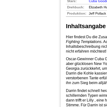
Stars:
Cuba Goodi
Drehbuch:
Elizabeth H
Produktion:
Jeff Pollack
Inhaltsangabe
Hier findest Du die Zu
Fighting Temptations
. A
Inhaltsbeschreibung nic
nicht erfahren möchtest!
Oscar-Gewinner Cuba Good
aber glücklosen New Yor
Georgia zurückkehrt, um
Darrin die Kohle kassie
verstorbenen Tante erfü
ihn zum Sieg beim alljä
Darrin findet schnell he
schillernden Typen wimm
dann trifft er Lilly , e
Stimme. Für Darrin ist si