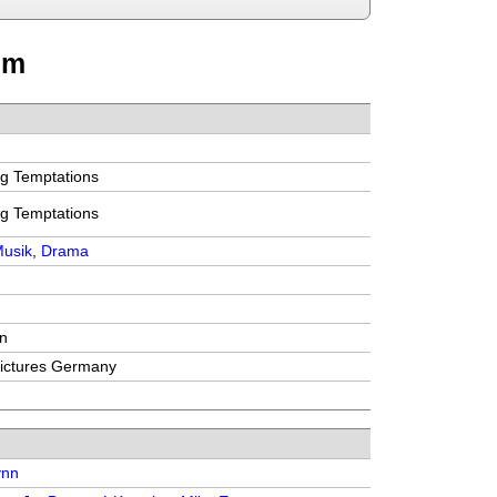
lm
4
ng Temptations
ng Temptations
usik
,
Drama
en
Pictures Germany
ynn