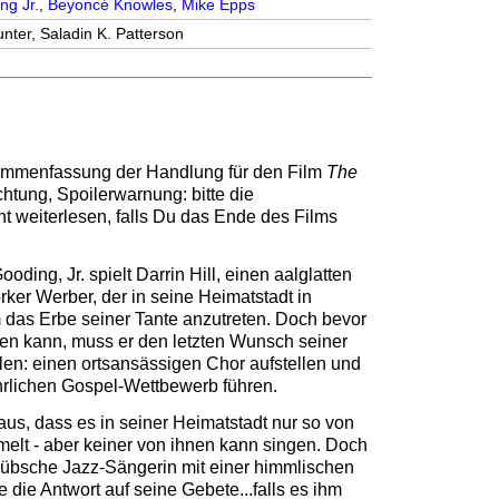
ng Jr.
,
Beyoncé Knowles
,
Mike Epps
unter, Saladin K. Patterson
sammenfassung der Handlung für den Film
The
chtung, Spoilerwarnung: bitte die
ht weiterlesen, falls Du das Ende des Films
ing, Jr. spielt Darrin Hill, einen aalglatten
ker Werber, der in seine Heimatstadt in
 das Erbe seiner Tante anzutreten. Doch bevor
ren kann, muss er den letzten Wunsch seiner
llen: einen ortsansässigen Chor aufstellen und
hrlichen Gospel-Wettbewerb führen.
raus, dass es in seiner Heimatstadt nur so von
elt - aber keiner von ihnen kann singen. Doch
ine hübsche Jazz-Sängerin mit einer himmlischen
e die Antwort auf seine Gebete...falls es ihm