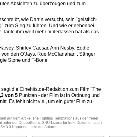
 guten Absichten zu überzeugen und zum
chreibt, wie Darrin versucht, sein "geistlich-
 zum Sieg zu führen. Und wie er nebenbei
e Tante ihm weit mehr hinterlassen hat als das
 Harvey, Shirley Caesar, Ann Nesby, Eddie
ms von den O'Jays, Rue McClanahan , Sänger
Angie Stone und T-Bone.
 sagt die
Cinehits.de
-Redaktion zum Film "
The
,3
von 5
Punkten - der Film ist in Ordnung und
tt. Es fehlt nicht viel, um ein guter Film zu
iert auf dem Artikel
The Fighting Temptations
aus der freien
eht unter der Doppellizenz
GNU-Lizenz für freie Dokumentation
SA 3.0 Unported
.
Liste der Autoren
.