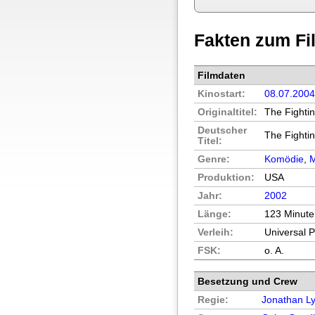
Fakten zum Fi
Filmdaten
Kinostart:
08.07.200
Originaltitel:
The Fighti
Deutscher
The Fighti
Titel:
Genre:
Komödie
,
M
Produktion:
USA
Jahr:
2002
Länge:
123 Minut
Verleih:
Universal 
FSK:
o. A.
Besetzung und Crew
Regie:
Jonathan L