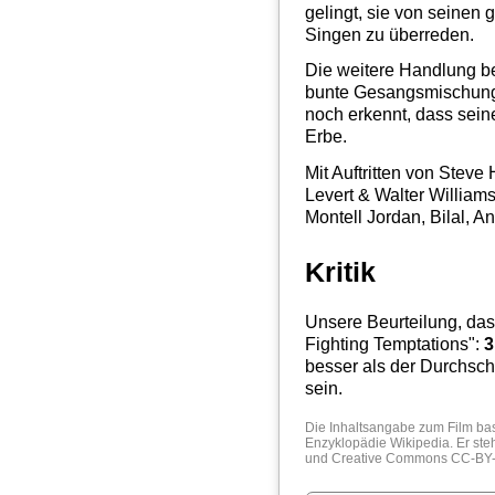
gelingt, sie von seinen
Singen zu überreden.
Die weitere Handlung bes
bunte Gesangsmischung"
noch erkennt, dass sein
Erbe.
Mit Auftritten von Steve
Levert & Walter Willia
Montell Jordan, Bilal, 
Kritik
Unsere Beurteilung, das
Fighting Temptations
":
3
besser als der Durchschni
sein.
Die Inhaltsangabe zum Film bas
Enzyklopädie
Wikipedia
. Er st
und
Creative Commons CC-BY-