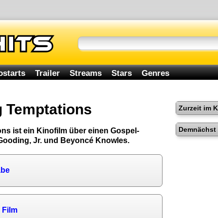
ostarts
Trailer
Streams
Stars
Genres
g Temptations
Zurzeit im 
Demnächst 
ns ist ein Kinofilm über einen Gospel-
Gooding, Jr. und Beyoncé Knowles.
abe
 Film