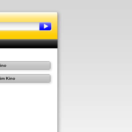
Kino
im Kino