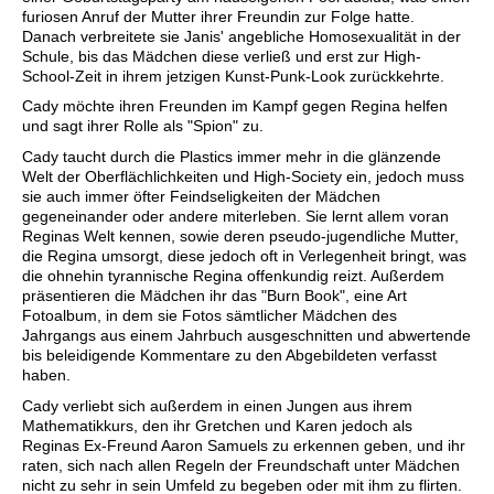
furiosen Anruf der Mutter ihrer Freundin zur Folge hatte.
Danach verbreitete sie Janis' angebliche Homosexualität in der
Schule, bis das Mädchen diese verließ und erst zur High-
School-Zeit in ihrem jetzigen Kunst-Punk-Look zurückkehrte.
Cady möchte ihren Freunden im Kampf gegen Regina helfen
und sagt ihrer Rolle als "Spion" zu.
Cady taucht durch die Plastics immer mehr in die glänzende
Welt der Oberflächlichkeiten und High-Society ein, jedoch muss
sie auch immer öfter Feindseligkeiten der Mädchen
gegeneinander oder andere miterleben. Sie lernt allem voran
Reginas Welt kennen, sowie deren pseudo-jugendliche Mutter,
die Regina umsorgt, diese jedoch oft in Verlegenheit bringt, was
die ohnehin tyrannische Regina offenkundig reizt. Außerdem
präsentieren die Mädchen ihr das "Burn Book", eine Art
Fotoalbum, in dem sie Fotos sämtlicher Mädchen des
Jahrgangs aus einem Jahrbuch ausgeschnitten und abwertende
bis beleidigende Kommentare zu den Abgebildeten verfasst
haben.
Cady verliebt sich außerdem in einen Jungen aus ihrem
Mathematikkurs, den ihr Gretchen und Karen jedoch als
Reginas Ex-Freund Aaron Samuels zu erkennen geben, und ihr
raten, sich nach allen Regeln der Freundschaft unter Mädchen
nicht zu sehr in sein Umfeld zu begeben oder mit ihm zu flirten.