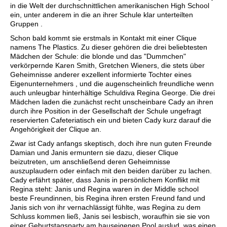
in die Welt der durchschnittlichen amerikanischen High School
ein, unter anderem in die an ihrer Schule klar unterteilten
Gruppen .
Schon bald kommt sie erstmals in Kontakt mit einer Clique
namens The Plastics. Zu dieser gehören die drei beliebtesten
Mädchen der Schule: die blonde und das "Dummchen"
verkörpernde Karen Smith, Gretchen Wieners, die stets über
Geheimnisse anderer exzellent informierte Tochter eines
Eigenunternehmers , und die augenscheinlich freundliche wenn
auch unleugbar hinterhältige Schuldiva Regina George. Die drei
Mädchen laden die zunächst recht unscheinbare Cady an ihren
durch ihre Position in der Gesellschaft der Schule ungefragt
reservierten Cafeteriatisch ein und bieten Cady kurz darauf die
Angehörigkeit der Clique an.
Zwar ist Cady anfangs skeptisch, doch ihre nun guten Freunde
Damian und Janis ermuntern sie dazu, dieser Clique
beizutreten, um anschließend deren Geheimnisse
auszuplaudern oder einfach mit den beiden darüber zu lachen.
Cady erfährt später, dass Janis in persönlichem Konflikt mit
Regina steht: Janis und Regina waren in der Middle school
beste Freundinnen, bis Regina ihren ersten Freund fand und
Janis sich von ihr vernachlässigt fühlte, was Regina zu dem
Schluss kommen ließ, Janis sei lesbisch, woraufhin sie sie von
einer Geburtstagsparty am hauseigenen Pool auslud, was einen