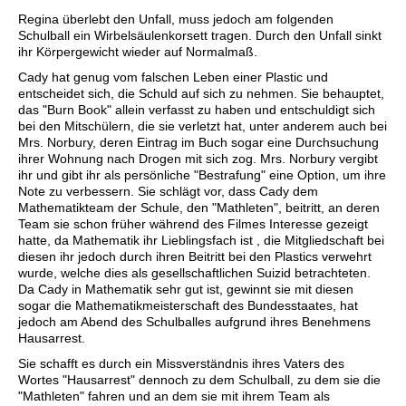
Regina überlebt den Unfall, muss jedoch am folgenden
Schulball ein Wirbelsäulenkorsett tragen. Durch den Unfall sinkt
ihr Körpergewicht wieder auf Normalmaß.
Cady hat genug vom falschen Leben einer Plastic und
entscheidet sich, die Schuld auf sich zu nehmen. Sie behauptet,
das "Burn Book" allein verfasst zu haben und entschuldigt sich
bei den Mitschülern, die sie verletzt hat, unter anderem auch bei
Mrs. Norbury, deren Eintrag im Buch sogar eine Durchsuchung
ihrer Wohnung nach Drogen mit sich zog. Mrs. Norbury vergibt
ihr und gibt ihr als persönliche "Bestrafung" eine Option, um ihre
Note zu verbessern. Sie schlägt vor, dass Cady dem
Mathematikteam der Schule, den "Mathleten", beitritt, an deren
Team sie schon früher während des Filmes Interesse gezeigt
hatte, da Mathematik ihr Lieblingsfach ist , die Mitgliedschaft bei
diesen ihr jedoch durch ihren Beitritt bei den Plastics verwehrt
wurde, welche dies als gesellschaftlichen Suizid betrachteten.
Da Cady in Mathematik sehr gut ist, gewinnt sie mit diesen
sogar die Mathematikmeisterschaft des Bundesstaates, hat
jedoch am Abend des Schulballes aufgrund ihres Benehmens
Hausarrest.
Sie schafft es durch ein Missverständnis ihres Vaters des
Wortes "Hausarrest" dennoch zu dem Schulball, zu dem sie die
"Mathleten" fahren und an dem sie mit ihrem Team als