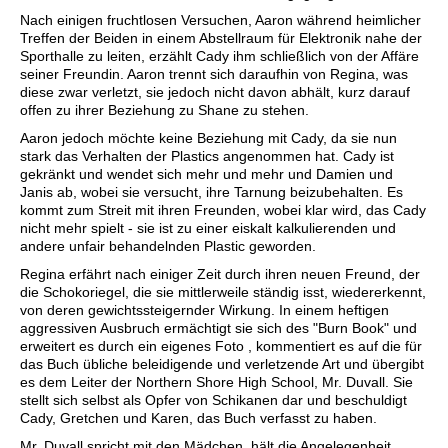
Nach einigen fruchtlosen Versuchen, Aaron während heimlicher
Treffen der Beiden in einem Abstellraum für Elektronik nahe der
Sporthalle zu leiten, erzählt Cady ihm schließlich von der Affäre
seiner Freundin. Aaron trennt sich daraufhin von Regina, was
diese zwar verletzt, sie jedoch nicht davon abhält, kurz darauf
offen zu ihrer Beziehung zu Shane zu stehen.
Aaron jedoch möchte keine Beziehung mit Cady, da sie nun
stark das Verhalten der Plastics angenommen hat. Cady ist
gekränkt und wendet sich mehr und mehr und Damien und
Janis ab, wobei sie versucht, ihre Tarnung beizubehalten. Es
kommt zum Streit mit ihren Freunden, wobei klar wird, das Cady
nicht mehr spielt - sie ist zu einer eiskalt kalkulierenden und
andere unfair behandelnden Plastic geworden.
Regina erfährt nach einiger Zeit durch ihren neuen Freund, der
die Schokoriegel, die sie mittlerweile ständig isst, wiedererkennt,
von deren gewichtssteigernder Wirkung. In einem heftigen
aggressiven Ausbruch ermächtigt sie sich des "Burn Book" und
erweitert es durch ein eigenes Foto , kommentiert es auf die für
das Buch übliche beleidigende und verletzende Art und übergibt
es dem Leiter der Northern Shore High School, Mr. Duvall. Sie
stellt sich selbst als Opfer von Schikanen dar und beschuldigt
Cady, Gretchen und Karen, das Buch verfasst zu haben.
Mr. Duvall spricht mit den Mädchen, hält die Angelegenheit