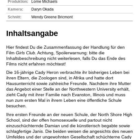
Produktion:
Lorne Michaels
Kamera:
Daryn Okada
Schnitt:
Wendy Greene Bricmont
Inhaltsangabe
Hier findest Du die Zusammenfassung der Handlung für den
Film
Girls Club
. Achtung, Spoilerwarnung: bitte die
Inhaltsbeschreibung nicht weiterlesen, falls Du das Ende des
Films nicht erfahren möchtest!
Die 16-jährige Cady Heron verbrachte ihr bisheriges Leben bei
ihren Eltern, die Zoologen sind, in Afrika und hatte dort
Hausunterricht sowie zahlreiche Freunde. Nachdem ihre Mutter
das Angebot einer Stelle an der Northwestern University erhält,
zieht Cady mit ihrer Familie nach Evanston, Illinois und muss
nun zum ersten Mal in ihrem Leben eine öffentliche Schule
besuchen.
Ihre ersten Freunde an der neuen Schule, der North Shore High
School, sind der offen homosexuelle und partout nicht
einzuschüchternde Damian und die künstlerisch begabte sowie
schlagfertige Janis. Die beiden weisen die angesichts des neuen
Umfeldes und der ungewohnten Gesellschaft schüchterne Cady