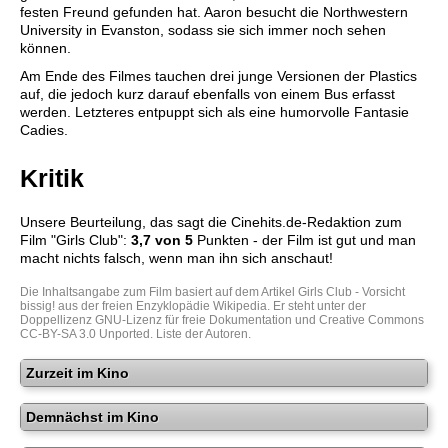
festen Freund gefunden hat. Aaron besucht die Northwestern
University in Evanston, sodass sie sich immer noch sehen
können.
Am Ende des Filmes tauchen drei junge Versionen der Plastics
auf, die jedoch kurz darauf ebenfalls von einem Bus erfasst
werden. Letzteres entpuppt sich als eine humorvolle Fantasie
Cadies.
Kritik
Unsere Beurteilung, das sagt die
Cinehits.de
-Redaktion zum
Film "
Girls Club
":
3,7
von 5
Punkten - der Film ist gut und man
macht nichts falsch, wenn man ihn sich anschaut!
Die Inhaltsangabe zum Film basiert auf dem Artikel
Girls Club - Vorsicht
bissig!
aus der freien Enzyklopädie
Wikipedia
. Er steht unter der
Doppellizenz
GNU-Lizenz für freie Dokumentation
und
Creative Commons
CC-BY-SA 3.0 Unported
.
Liste der Autoren
.
Zurzeit im Kino
Demnächst im Kino