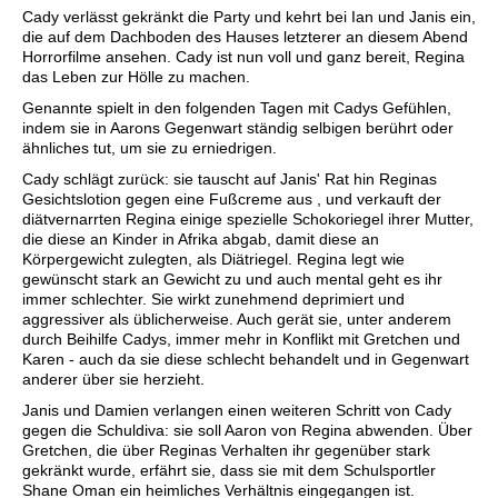
Cady verlässt gekränkt die Party und kehrt bei Ian und Janis ein,
die auf dem Dachboden des Hauses letzterer an diesem Abend
Horrorfilme ansehen. Cady ist nun voll und ganz bereit, Regina
das Leben zur Hölle zu machen.
Genannte spielt in den folgenden Tagen mit Cadys Gefühlen,
indem sie in Aarons Gegenwart ständig selbigen berührt oder
ähnliches tut, um sie zu erniedrigen.
Cady schlägt zurück: sie tauscht auf Janis' Rat hin Reginas
Gesichtslotion gegen eine Fußcreme aus , und verkauft der
diätvernarrten Regina einige spezielle Schokoriegel ihrer Mutter,
die diese an Kinder in Afrika abgab, damit diese an
Körpergewicht zulegten, als Diätriegel. Regina legt wie
gewünscht stark an Gewicht zu und auch mental geht es ihr
immer schlechter. Sie wirkt zunehmend deprimiert und
aggressiver als üblicherweise. Auch gerät sie, unter anderem
durch Beihilfe Cadys, immer mehr in Konflikt mit Gretchen und
Karen - auch da sie diese schlecht behandelt und in Gegenwart
anderer über sie herzieht.
Janis und Damien verlangen einen weiteren Schritt von Cady
gegen die Schuldiva: sie soll Aaron von Regina abwenden. Über
Gretchen, die über Reginas Verhalten ihr gegenüber stark
gekränkt wurde, erfährt sie, dass sie mit dem Schulsportler
Shane Oman ein heimliches Verhältnis eingegangen ist.