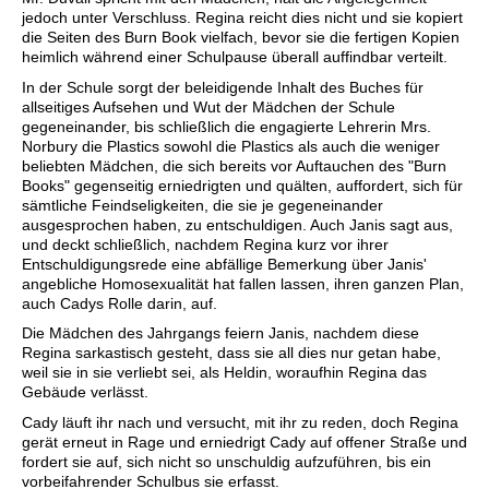
jedoch unter Verschluss. Regina reicht dies nicht und sie kopiert
die Seiten des Burn Book vielfach, bevor sie die fertigen Kopien
heimlich während einer Schulpause überall auffindbar verteilt.
In der Schule sorgt der beleidigende Inhalt des Buches für
allseitiges Aufsehen und Wut der Mädchen der Schule
gegeneinander, bis schließlich die engagierte Lehrerin Mrs.
Norbury die Plastics sowohl die Plastics als auch die weniger
beliebten Mädchen, die sich bereits vor Auftauchen des "Burn
Books" gegenseitig erniedrigten und quälten, auffordert, sich für
sämtliche Feindseligkeiten, die sie je gegeneinander
ausgesprochen haben, zu entschuldigen. Auch Janis sagt aus,
und deckt schließlich, nachdem Regina kurz vor ihrer
Entschuldigungsrede eine abfällige Bemerkung über Janis'
angebliche Homosexualität hat fallen lassen, ihren ganzen Plan,
auch Cadys Rolle darin, auf.
Die Mädchen des Jahrgangs feiern Janis, nachdem diese
Regina sarkastisch gesteht, dass sie all dies nur getan habe,
weil sie in sie verliebt sei, als Heldin, woraufhin Regina das
Gebäude verlässt.
Cady läuft ihr nach und versucht, mit ihr zu reden, doch Regina
gerät erneut in Rage und erniedrigt Cady auf offener Straße und
fordert sie auf, sich nicht so unschuldig aufzuführen, bis ein
vorbeifahrender Schulbus sie erfasst.