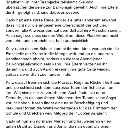
"Mathletin" in ihrer Teamjacke teilnimmt. Sie wird
überraschenderweise zur Ballkönigin gewählt. Auch ihre Eltern,
die ihr gefolgt sind, sind dabei anwesend.
Cady hält eine kurze Rede, in der sie unter anderem erwähnt,
dass nicht nur die angesehene Oberschicht der Schüler,
sondern alle Anwesenden auf dem Ball auf ihre Art schön seien.
Auch sagt sie, dass sie den Wirbel um diese Plastikkrone nicht
verstehe, und zerbricht sie, halb unabsichtlich.
Kurz nach diesem Schock kommt ihr eine Idee, wonach sie die
Einzelteile der Krone in die Menge wirft und an die anderen
Kandidatinnen abgibt, sodass an diesem Abend jeder
Ballkönig/Ballkönigin sein kann. Ihre Eltern verzeihen ihr
daraufhin, und auch Aaron erkennt ihre gute Seite wieder,
sodass sie endlich zueinander finden.
Kurz darauf trennen sich die Plastics: Reginas Rücken heilt aus
und sie schließt sich dem Lacrosse Team der Schule an, um
ihre Wut sinnvoller zu verarbeiten. Auch findet sie neue
Freunde, da die sportlichen Mädchen des Teams keine Angst
vor ihr haben. Karen findet eine neue Beschäftigung und
verkündet fortan die Wettervorhersagen für das Filmteam der
Schule und Gretchen wird Mitglied der "Coolen Asiaten".
Cady ist nun ein normaler Mensch und hat weiterhin einen
guten Draht zu Damien und Janis, die nun ebenfalls einen