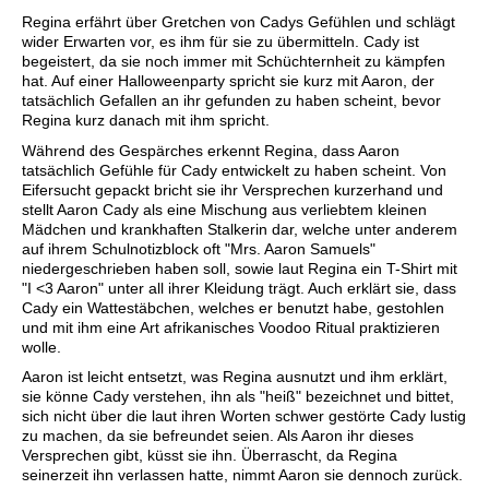
Regina erfährt über Gretchen von Cadys Gefühlen und schlägt
wider Erwarten vor, es ihm für sie zu übermitteln. Cady ist
begeistert, da sie noch immer mit Schüchternheit zu kämpfen
hat. Auf einer Halloweenparty spricht sie kurz mit Aaron, der
tatsächlich Gefallen an ihr gefunden zu haben scheint, bevor
Regina kurz danach mit ihm spricht.
Während des Gespärches erkennt Regina, dass Aaron
tatsächlich Gefühle für Cady entwickelt zu haben scheint. Von
Eifersucht gepackt bricht sie ihr Versprechen kurzerhand und
stellt Aaron Cady als eine Mischung aus verliebtem kleinen
Mädchen und krankhaften Stalkerin dar, welche unter anderem
auf ihrem Schulnotizblock oft "Mrs. Aaron Samuels"
niedergeschrieben haben soll, sowie laut Regina ein T-Shirt mit
"I <3 Aaron" unter all ihrer Kleidung trägt. Auch erklärt sie, dass
Cady ein Wattestäbchen, welches er benutzt habe, gestohlen
und mit ihm eine Art afrikanisches Voodoo Ritual praktizieren
wolle.
Aaron ist leicht entsetzt, was Regina ausnutzt und ihm erklärt,
sie könne Cady verstehen, ihn als "heiß" bezeichnet und bittet,
sich nicht über die laut ihren Worten schwer gestörte Cady lustig
zu machen, da sie befreundet seien. Als Aaron ihr dieses
Versprechen gibt, küsst sie ihn. Überrascht, da Regina
seinerzeit ihn verlassen hatte, nimmt Aaron sie dennoch zurück.