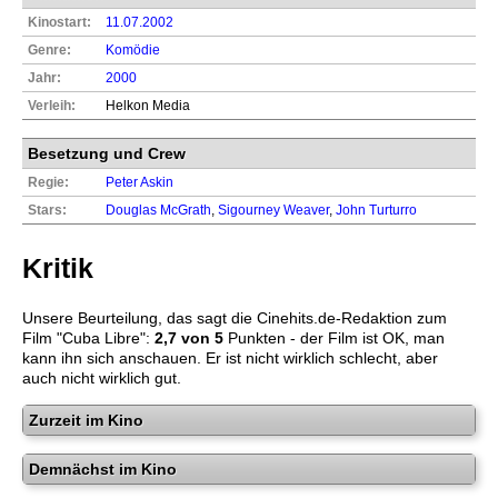
Kinostart:
11.07.2002
Genre:
Komödie
Jahr:
2000
Verleih:
Helkon Media
Besetzung und Crew
Regie:
Peter Askin
Stars:
Douglas McGrath
,
Sigourney Weaver
,
John Turturro
Kritik
Unsere Beurteilung, das sagt die
Cinehits.de
-Redaktion zum
Film "
Cuba Libre
":
2,7
von 5
Punkten - der Film ist OK, man
kann ihn sich anschauen. Er ist nicht wirklich schlecht, aber
auch nicht wirklich gut.
Zurzeit im Kino
Demnächst im Kino