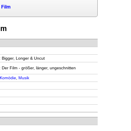
 Film
lm
0
: Bigger, Longer & Uncut
 Der Film - größer, länger, ungeschnitten
Komödie
,
Musik