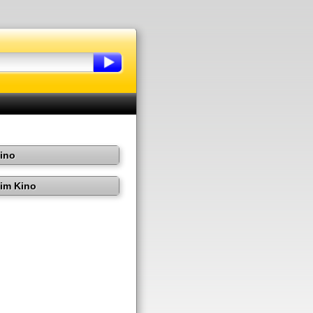
Kino
im Kino