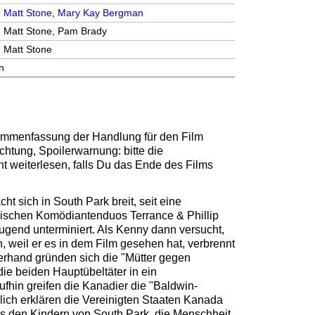
,
Matt Stone
,
Mary Kay Bergman
, Matt Stone, Pam Brady
, Matt Stone
n
sammenfassung der Handlung für den Film
Achtung, Spoilerwarnung: bitte die
ht weiterlesen, falls Du das Ende des Films
t sich in South Park breit, seit eine
schen Komödiantenduos Terrance & Phillip
Jugend unterminiert. Als Kenny dann versucht,
 weil er es in dem Film gesehen hat, verbrennt
zerhand gründen sich die "Mütter gegen
ie beiden Hauptübeltäter in ein
ufhin greifen die Kanadier die "Baldwin-
ßlich erklären die Vereinigten Staaten Kanada
es den Kindern von South Park, die Menschheit