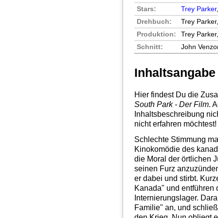
Stars:
Trey Parker
Drehbuch:
Trey Parker
Produktion:
Trey Parker
Schnitt:
John Venzo
Inhaltsangabe
Hier findest Du die Zu
South Park - Der Film
. 
Inhaltsbeschreibung nic
nicht erfahren möchtest!
Schlechte Stimmung mach
Kinokomödie des kanadi
die Moral der örtlichen 
seinen Furz anzuzünden,
er dabei und stirbt. Kur
Kanada" und entführen d
Internierungslager. Dara
Familie" an, und schlie
den Krieg. Nun obliegt 