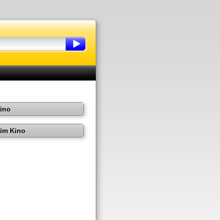
Kino
im Kino