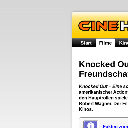
Start
Filme
Kin
Knocked Out
Freundscha
Knocked Out – Eine sc
amerikanischer Action
den Hauptrollen spiel
Robert Wagner. Der Fi
Kinos.
Fakten zum