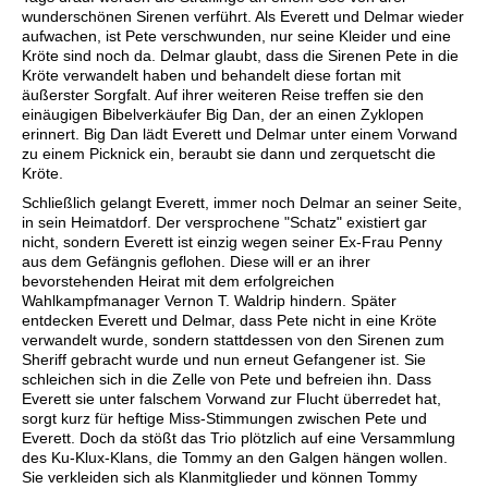
wunderschönen Sirenen verführt. Als Everett und Delmar wieder
aufwachen, ist Pete verschwunden, nur seine Kleider und eine
Kröte sind noch da. Delmar glaubt, dass die Sirenen Pete in die
Kröte verwandelt haben und behandelt diese fortan mit
äußerster Sorgfalt. Auf ihrer weiteren Reise treffen sie den
einäugigen Bibelverkäufer Big Dan, der an einen Zyklopen
erinnert. Big Dan lädt Everett und Delmar unter einem Vorwand
zu einem Picknick ein, beraubt sie dann und zerquetscht die
Kröte.
Schließlich gelangt Everett, immer noch Delmar an seiner Seite,
in sein Heimatdorf. Der versprochene "Schatz" existiert gar
nicht, sondern Everett ist einzig wegen seiner Ex-Frau Penny
aus dem Gefängnis geflohen. Diese will er an ihrer
bevorstehenden Heirat mit dem erfolgreichen
Wahlkampfmanager Vernon T. Waldrip hindern. Später
entdecken Everett und Delmar, dass Pete nicht in eine Kröte
verwandelt wurde, sondern stattdessen von den Sirenen zum
Sheriff gebracht wurde und nun erneut Gefangener ist. Sie
schleichen sich in die Zelle von Pete und befreien ihn. Dass
Everett sie unter falschem Vorwand zur Flucht überredet hat,
sorgt kurz für heftige Miss-Stimmungen zwischen Pete und
Everett. Doch da stößt das Trio plötzlich auf eine Versammlung
des Ku-Klux-Klans, die Tommy an den Galgen hängen wollen.
Sie verkleiden sich als Klanmitglieder und können Tommy