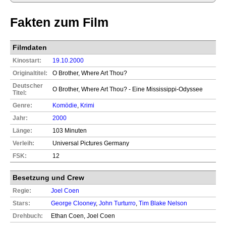
Fakten zum Film
Filmdaten
Kinostart:
19.10.2000
Originaltitel:
O Brother, Where Art Thou?
Deutscher
O Brother, Where Art Thou? - Eine Mississippi-Odyssee
Titel:
Genre:
Komödie
,
Krimi
Jahr:
2000
Länge:
103 Minuten
Verleih:
Universal Pictures Germany
FSK:
12
Besetzung und Crew
Regie:
Joel Coen
Stars:
George Clooney
,
John Turturro
,
Tim Blake Nelson
Drehbuch:
Ethan Coen, Joel Coen