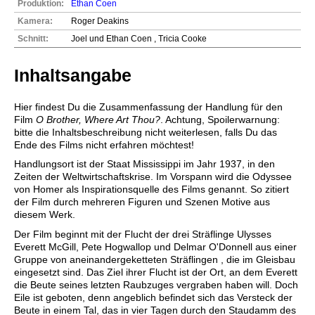
Produktion:
Ethan Coen
Kamera:
Roger Deakins
Schnitt:
Joel und Ethan Coen , Tricia Cooke
Inhaltsangabe
Hier findest Du die Zusammenfassung der Handlung für den
Film
O Brother, Where Art Thou?
. Achtung, Spoilerwarnung:
bitte die Inhaltsbeschreibung nicht weiterlesen, falls Du das
Ende des Films nicht erfahren möchtest!
Handlungsort ist der Staat Mississippi im Jahr 1937, in den
Zeiten der Weltwirtschaftskrise. Im Vorspann wird die Odyssee
von Homer als Inspirationsquelle des Films genannt. So zitiert
der Film durch mehreren Figuren und Szenen Motive aus
diesem Werk.
Der Film beginnt mit der Flucht der drei Sträflinge Ulysses
Everett McGill, Pete Hogwallop und Delmar O'Donnell aus einer
Gruppe von aneinandergeketteten Sträflingen , die im Gleisbau
eingesetzt sind. Das Ziel ihrer Flucht ist der Ort, an dem Everett
die Beute seines letzten Raubzuges vergraben haben will. Doch
Eile ist geboten, denn angeblich befindet sich das Versteck der
Beute in einem Tal, das in vier Tagen durch den Staudamm des