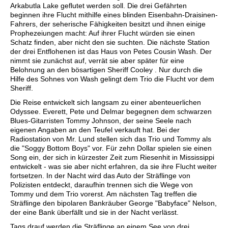
Arkabutla Lake geflutet werden soll. Die drei Gefährten
beginnen ihre Flucht mithilfe eines blinden Eisenbahn-Draisinen-
Fahrers, der seherische Fähigkeiten besitzt und ihnen einige
Prophezeiungen macht: Auf ihrer Flucht würden sie einen
Schatz finden, aber nicht den sie suchten. Die nächste Station
der drei Entflohenen ist das Haus von Petes Cousin Wash. Der
nimmt sie zunächst auf, verrät sie aber später für eine
Belohnung an den bösartigen Sheriff Cooley . Nur durch die
Hilfe des Sohnes von Wash gelingt dem Trio die Flucht vor dem
Sheriff.
Die Reise entwickelt sich langsam zu einer abenteuerlichen
Odyssee. Everett, Pete und Delmar begegnen dem schwarzen
Blues-Gitarristen Tommy Johnson, der seine Seele nach
eigenen Angaben an den Teufel verkauft hat. Bei der
Radiostation von Mr. Lund stellen sich das Trio und Tommy als
die "Soggy Bottom Boys" vor. Für zehn Dollar spielen sie einen
Song ein, der sich in kürzester Zeit zum Riesenhit in Mississippi
entwickelt - was sie aber nicht erfahren, da sie ihre Flucht weiter
fortsetzen. In der Nacht wird das Auto der Sträflinge von
Polizisten entdeckt, daraufhin trennen sich die Wege von
Tommy und dem Trio vorerst. Am nächsten Tag treffen die
Sträflinge den bipolaren Bankräuber George "Babyface" Nelson,
der eine Bank überfällt und sie in der Nacht verlässt.
Tags drauf werden die Sträflinge an einem See von drei