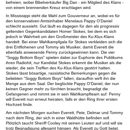
befreien, wobei Bibelverkäufer Big Dan - ein Mitglied des Klans -
von einem brennenden Kreuz erschlagen wird.
In Mississippi steht die Wahl zum Gouverneur an, wobei es für
den konservativen Amtsinhaber Menelaus Pappy O'Daniel
schlecht aussieht. Gut läuft es dagegen für den als progressiv
geltenden Gegenkandidaten Homer Stokes, bei dem es sich
jedoch in Wahrheit um den Großmeister des Ku-Klux-Klans
handelt. Bei einer Wahlkampfgala für Stokes verkleiden sich die
drei Entflohenen und Tommy als Musiker, damit Everett die
ebenfalls anwesende Penny zurückgewinnen kann. Die vier
"Soggy Bottom Boys" spielen dabei zur Euphorie des Publikums
ihren Radiohit; nur Kandidat Stokes erkennt die Musiker als die
wieder, die sein Treffen des Ku-Klux-Klans gestört hatten.
Stokes lässt bösartige, rassistische Bemerkungen gegen die
beliebten "Soggy Bottom Boys" fallen; daraufhin wirft ihn die
Menge aus dem Saal. Der beglückte Pappy O'Daniel, der nun
keinen Gegner mehr zu fürchten braucht, begnadigt die
Gefangenen und nimmt sie in sein Wahlkampfteam auf. Penny
will Everett nun erneut heiraten, falls er den Ring ihrer ersten
Hochzeit finde.
Am nächsten Morgen suchen Everett, Pete, Delmar und Tommy
nach dem Ring, der sich in einer Waldhütte befinden soll .
Plötzlich taucht Sheriff Cooley mit seinen Leuten auf und will sie
trotz Begnadigung allesamt hängen. Als Everett zu Gott betet,