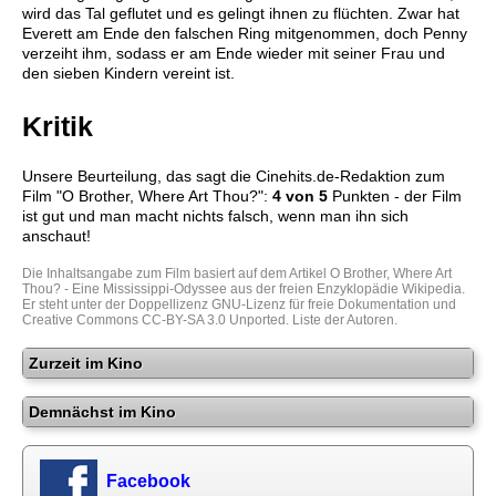
wird das Tal geflutet und es gelingt ihnen zu flüchten. Zwar hat
Everett am Ende den falschen Ring mitgenommen, doch Penny
verzeiht ihm, sodass er am Ende wieder mit seiner Frau und
den sieben Kindern vereint ist.
Kritik
Unsere Beurteilung, das sagt die
Cinehits.de
-Redaktion zum
Film "
O Brother, Where Art Thou?
":
4
von 5
Punkten - der Film
ist gut und man macht nichts falsch, wenn man ihn sich
anschaut!
Die Inhaltsangabe zum Film basiert auf dem Artikel
O Brother, Where Art
Thou? - Eine Mississippi-Odyssee
aus der freien Enzyklopädie
Wikipedia
.
Er steht unter der Doppellizenz
GNU-Lizenz für freie Dokumentation
und
Creative Commons CC-BY-SA 3.0 Unported
.
Liste der Autoren
.
Zurzeit im Kino
Demnächst im Kino
Facebook