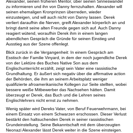
Alexander, seinen früheren Mentor, über seinen Sinneswandel
zu informieren und ihn von Danny fernzuhalten. Alexander will
seinen ehemaligen Kronprinzen überreden, wieder
einzusteigen, und will auch nicht von Danny lassen. Derek
verliert daraufhin die Nerven, greift Alexander körperlich an und
bringt damit seine alten Freunde gegen sich auf. Auch Danny
reagiert wütend, woraufhin Derek ihm in einem langen
abendlichen Gespräch die Gründe für seinen Einstieg und
Ausstieg aus der Szene offenlegt.
Blick zurück in die Vergangenheit: In einem Gespräch am
Esstisch der Familie Vinyard, in dem der noch jugendliche Derek
von der Lektüre des Buches Native Son aus dem
Englischunterricht erzählt, zeigt sein Vater eine rassistische
Grundhaltung. Er äußert sich negativ über die affirmative action
der Behörden, die ihm an seinem Arbeitsplatz weniger
qualifizierte afroamerikanische Kollegen zur Seite stellten, wobei
bessere weiße Mitbewerber das Nachsehen hätten. Damit
überzeugt er Derek, das Buch und die Lehren seines
Englischlehrers nicht ernst zu nehmen.
Wenig später wird Dereks Vater, von Beruf Feuerwehrmann, bei
einem Einsatz von einem Schwarzen erschossen. Dieser Verlust
bestärkt den haltsuchenden Derek in seiner rassistischen
Grundeinstellung. Seine Bekanntschaft mit dem überzeugten
Neonazi Alexander lässt Derek weiter in die Szene einsteigen.