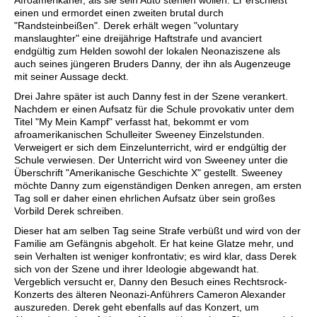
Afroamerikaner, als sie sein Auto stehlen wollen. Er erschießt
einen und ermordet einen zweiten brutal durch
"Randsteinbeißen". Derek erhält wegen "voluntary
manslaughter" eine dreijährige Haftstrafe und avanciert
endgültig zum Helden sowohl der lokalen Neonaziszene als
auch seines jüngeren Bruders Danny, der ihn als Augenzeuge
mit seiner Aussage deckt.
Drei Jahre später ist auch Danny fest in der Szene verankert.
Nachdem er einen Aufsatz für die Schule provokativ unter dem
Titel "My Mein Kampf" verfasst hat, bekommt er vom
afroamerikanischen Schulleiter Sweeney Einzelstunden.
Verweigert er sich dem Einzelunterricht, wird er endgültig der
Schule verwiesen. Der Unterricht wird von Sweeney unter die
Überschrift "Amerikanische Geschichte X" gestellt. Sweeney
möchte Danny zum eigenständigen Denken anregen, am ersten
Tag soll er daher einen ehrlichen Aufsatz über sein großes
Vorbild Derek schreiben.
Dieser hat am selben Tag seine Strafe verbüßt und wird von der
Familie am Gefängnis abgeholt. Er hat keine Glatze mehr, und
sein Verhalten ist weniger konfrontativ; es wird klar, dass Derek
sich von der Szene und ihrer Ideologie abgewandt hat.
Vergeblich versucht er, Danny den Besuch eines Rechtsrock-
Konzerts des älteren Neonazi-Anführers Cameron Alexander
auszureden. Derek geht ebenfalls auf das Konzert, um