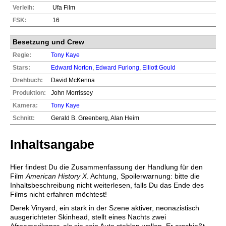
Verleih:
Ufa Film
FSK:
16
Besetzung und Crew
Regie:
Tony Kaye
Stars:
Edward Norton
,
Edward Furlong
,
Elliott Gould
Drehbuch:
David McKenna
Produktion:
John Morrissey
Kamera:
Tony Kaye
Schnitt:
Gerald B. Greenberg, Alan Heim
Inhaltsangabe
Hier findest Du die Zusammenfassung der Handlung für den
Film
American History X
. Achtung, Spoilerwarnung: bitte die
Inhaltsbeschreibung nicht weiterlesen, falls Du das Ende des
Films nicht erfahren möchtest!
Derek Vinyard, ein stark in der Szene aktiver, neonazistisch
ausgerichteter Skinhead, stellt eines Nachts zwei