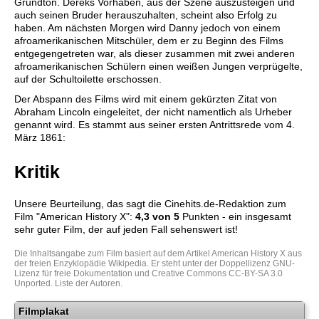
Grundton. Dereks Vorhaben, aus der Szene auszusteigen und
auch seinen Bruder herauszuhalten, scheint also Erfolg zu
haben. Am nächsten Morgen wird Danny jedoch von einem
afroamerikanischen Mitschüler, dem er zu Beginn des Films
entgegengetreten war, als dieser zusammen mit zwei anderen
afroamerikanischen Schülern einen weißen Jungen verprügelte,
auf der Schultoilette erschossen.
Der Abspann des Films wird mit einem gekürzten Zitat von
Abraham Lincoln eingeleitet, der nicht namentlich als Urheber
genannt wird. Es stammt aus seiner ersten Antrittsrede vom 4.
März 1861:
Kritik
Unsere Beurteilung, das sagt die
Cinehits.de
-Redaktion zum
Film "
American History X
":
4,3
von 5
Punkten - ein insgesamt
sehr guter Film, der auf jeden Fall sehenswert ist!
Die Inhaltsangabe zum Film basiert auf dem Artikel
American History X
aus
der freien Enzyklopädie
Wikipedia
. Er steht unter der Doppellizenz
GNU-
Lizenz für freie Dokumentation
und
Creative Commons CC-BY-SA 3.0
Unported
.
Liste der Autoren
.
Filmplakat