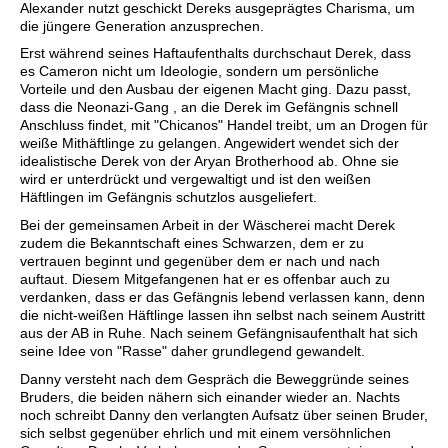
Alexander nutzt geschickt Dereks ausgeprägtes Charisma, um
die jüngere Generation anzusprechen.
Erst während seines Haftaufenthalts durchschaut Derek, dass
es Cameron nicht um Ideologie, sondern um persönliche
Vorteile und den Ausbau der eigenen Macht ging. Dazu passt,
dass die Neonazi-Gang , an die Derek im Gefängnis schnell
Anschluss findet, mit "Chicanos" Handel treibt, um an Drogen für
weiße Mithäftlinge zu gelangen. Angewidert wendet sich der
idealistische Derek von der Aryan Brotherhood ab. Ohne sie
wird er unterdrückt und vergewaltigt und ist den weißen
Häftlingen im Gefängnis schutzlos ausgeliefert.
Bei der gemeinsamen Arbeit in der Wäscherei macht Derek
zudem die Bekanntschaft eines Schwarzen, dem er zu
vertrauen beginnt und gegenüber dem er nach und nach
auftaut. Diesem Mitgefangenen hat er es offenbar auch zu
verdanken, dass er das Gefängnis lebend verlassen kann, denn
die nicht-weißen Häftlinge lassen ihn selbst nach seinem Austritt
aus der AB in Ruhe. Nach seinem Gefängnisaufenthalt hat sich
seine Idee von "Rasse" daher grundlegend gewandelt.
Danny versteht nach dem Gespräch die Beweggründe seines
Bruders, die beiden nähern sich einander wieder an. Nachts
noch schreibt Danny den verlangten Aufsatz über seinen Bruder,
sich selbst gegenüber ehrlich und mit einem versöhnlichen