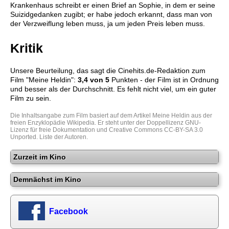
Krankenhaus schreibt er einen Brief an Sophie, in dem er seine
Suizidgedanken zugibt; er habe jedoch erkannt, dass man von
der Verzweiflung leben muss, ja um jeden Preis leben muss.
Kritik
Unsere Beurteilung, das sagt die
Cinehits.de
-Redaktion zum
Film "
Meine Heldin
":
3,4
von 5
Punkten - der Film ist in Ordnung
und besser als der Durchschnitt. Es fehlt nicht viel, um ein guter
Film zu sein.
Die Inhaltsangabe zum Film basiert auf dem Artikel
Meine Heldin
aus der
freien Enzyklopädie
Wikipedia
. Er steht unter der Doppellizenz
GNU-
Lizenz für freie Dokumentation
und
Creative Commons CC-BY-SA 3.0
Unported
.
Liste der Autoren
.
Zurzeit im Kino
Demnächst im Kino
Facebook