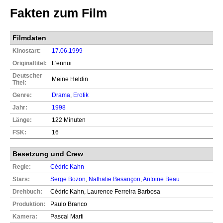
Fakten zum Film
Filmdaten
Kinostart:
17.06.1999
Originaltitel:
L'ennui
Deutscher
Meine Heldin
Titel:
Genre:
Drama
,
Erotik
Jahr:
1998
Länge:
122 Minuten
FSK:
16
Besetzung und Crew
Regie:
Cédric Kahn
Stars:
Serge Bozon
,
Nathalie Besançon
,
Antoine Beau
Drehbuch:
Cédric Kahn, Laurence Ferreira Barbosa
Produktion:
Paulo Branco
Kamera:
Pascal Marti