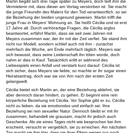
Martin begibt sich drei Tage später zu Meyers, doch teilt ihm die
Vermieterin mit, dass dieser am Vortag verstorben ist. Sie macht
die junge Freundin des Malers für den Tod verantwortlich, so sei
die Beziehung der beiden ungesund gewesen. Martin trifft die
junge Frau in Meyers' Wohnung an. Sie heißt Cécilia und ist erst
17 Jahre alt. Durch verhörartige Fragen, die Cécilia arglos
beantwortet, erfährt Martin, dass sie seit zwei Jahren mit
Meyers zusammen war, der ihr mit der Zeit verfiel. Sie stand ihm
nicht nur Modell, sondern schlief auch mit ihm - zunächst
mehrfach die Woche, am Ende mehrfach täglich. Meyers war
sich bewusst, dass seine Leidenschaft ihn töten würde, doch
nahm er dies in Kauf. Tatsächlich erlitt er während des
Liebesspiels einen Anfall und verstarb kurz darauf. Cécilia ist
sich sicher, dass Meyers sie liebte, so machte er ihr sogar einen
Heiratsantrag, doch war sie von ihm nach der ersten Zeit
gelangweilt.
Cécilia bietet sich Martin an, der eine Beziehung ablehnt, sie
aber dennoch daran hindert, zu gehen. Er beginnt eine rein
körperliche Beziehung mit Cécilia. Vor Sophie gibt er zu, Cécilia
nicht zu lieben, da sie emotionslos und einfach sei. Ihre
Beziehung sei rein sexueller Natur. Dennoch bleibt er mit ihr
zusammen, behandelt sie grausam, macht ihr jedoch auch
Geschenke. Als sie eines Tages nicht wie besprochen bei ihm
erscheint, versucht er vergeblich, sie zu erreichen. Am nächsten
Tag macht sie ihm klar, dass sie ihrer Eltern wegen nur noch