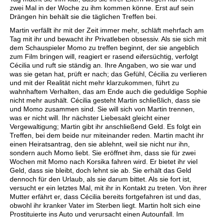
zwei Mal in der Woche zu ihm kommen könne. Erst auf sein
Drängen hin behält sie die täglichen Treffen bei.
Martin verfällt ihr mit der Zeit immer mehr, schläft mehrfach am
Tag mit ihr und bewacht ihr Privatleben obsessiv. Als sie sich mit
dem Schauspieler Momo zu treffen beginnt, der sie angeblich
zum Film bringen will, reagiert er rasend eifersüchtig, verfolgt
Cécilia und ruft sie ständig an. Ihre Angaben, wo sie war und
was sie getan hat, prüft er nach; das Gefühl, Cécilia zu verlieren
und mit der Realität nicht mehr klarzukommen, führt zu
wahnhaftem Verhalten, das am Ende auch die geduldige Sophie
nicht mehr aushält. Cécilia gesteht Martin schließlich, dass sie
und Momo zusammen sind. Sie will sich von Martin trennen,
was er nicht will. Ihr nächster Liebesakt gleicht einer
Vergewaltigung; Martin gibt ihr anschließend Geld. Es folgt ein
Treffen, bei dem beide nur miteinander reden. Martin macht ihr
einen Heiratsantrag, den sie ablehnt, weil sie nicht nur ihn,
sondern auch Momo liebt. Sie eröffnet ihm, dass sie für zwei
Wochen mit Momo nach Korsika fahren wird. Er bietet ihr viel
Geld, dass sie bleibt, doch lehnt sie ab. Sie erhält das Geld
dennoch für den Urlaub, als sie darum bittet. Als sie fort ist,
versucht er ein letztes Mal, mit ihr in Kontakt zu treten. Von ihrer
Mutter erfährt er, dass Cécilia bereits fortgefahren ist und das,
obwohl ihr kranker Vater im Sterben liegt. Martin holt sich eine
Prostituierte ins Auto und verursacht einen Autounfall. Im