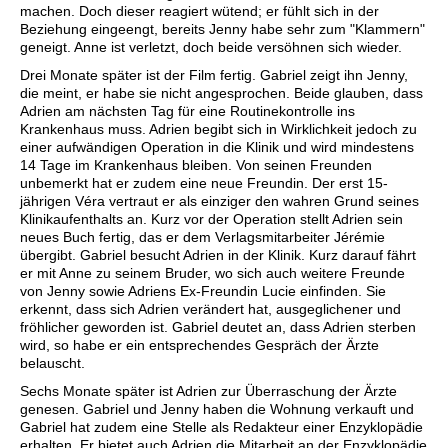
machen. Doch dieser reagiert wütend; er fühlt sich in der
Beziehung eingeengt, bereits Jenny habe sehr zum "Klammern"
geneigt. Anne ist verletzt, doch beide versöhnen sich wieder.
Drei Monate später ist der Film fertig. Gabriel zeigt ihn Jenny,
die meint, er habe sie nicht angesprochen. Beide glauben, dass
Adrien am nächsten Tag für eine Routinekontrolle ins
Krankenhaus muss. Adrien begibt sich in Wirklichkeit jedoch zu
einer aufwändigen Operation in die Klinik und wird mindestens
14 Tage im Krankenhaus bleiben. Von seinen Freunden
unbemerkt hat er zudem eine neue Freundin. Der erst 15-
jährigen Véra vertraut er als einziger den wahren Grund seines
Klinikaufenthalts an. Kurz vor der Operation stellt Adrien sein
neues Buch fertig, das er dem Verlagsmitarbeiter Jérémie
übergibt. Gabriel besucht Adrien in der Klinik. Kurz darauf fährt
er mit Anne zu seinem Bruder, wo sich auch weitere Freunde
von Jenny sowie Adriens Ex-Freundin Lucie einfinden. Sie
erkennt, dass sich Adrien verändert hat, ausgeglichener und
fröhlicher geworden ist. Gabriel deutet an, dass Adrien sterben
wird, so habe er ein entsprechendes Gespräch der Ärzte
belauscht.
Sechs Monate später ist Adrien zur Überraschung der Ärzte
genesen. Gabriel und Jenny haben die Wohnung verkauft und
Gabriel hat zudem eine Stelle als Redakteur einer Enzyklopädie
erhalten. Er bietet auch Adrien die Mitarbeit an der Enzyklopädie