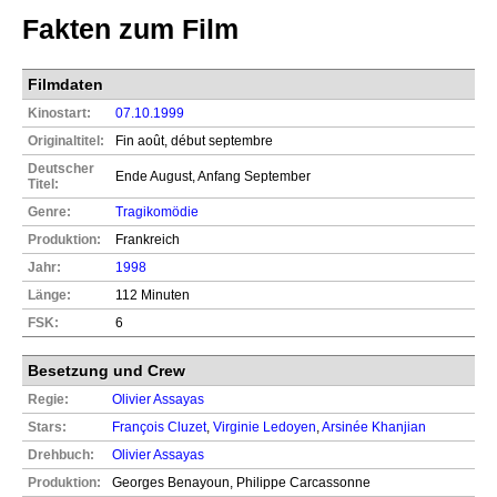
Fakten zum Film
Filmdaten
Kinostart:
07.10.1999
Originaltitel:
Fin août, début septembre
Deutscher
Ende August, Anfang September
Titel:
Genre:
Tragikomödie
Produktion:
Frankreich
Jahr:
1998
Länge:
112 Minuten
FSK:
6
Besetzung und Crew
Regie:
Olivier Assayas
Stars:
François Cluzet
,
Virginie Ledoyen
,
Arsinée Khanjian
Drehbuch:
Olivier Assayas
Produktion:
Georges Benayoun, Philippe Carcassonne