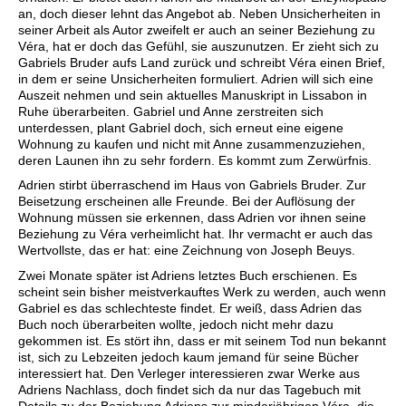
an, doch dieser lehnt das Angebot ab. Neben Unsicherheiten in
seiner Arbeit als Autor zweifelt er auch an seiner Beziehung zu
Véra, hat er doch das Gefühl, sie auszunutzen. Er zieht sich zu
Gabriels Bruder aufs Land zurück und schreibt Véra einen Brief,
in dem er seine Unsicherheiten formuliert. Adrien will sich eine
Auszeit nehmen und sein aktuelles Manuskript in Lissabon in
Ruhe überarbeiten. Gabriel und Anne zerstreiten sich
unterdessen, plant Gabriel doch, sich erneut eine eigene
Wohnung zu kaufen und nicht mit Anne zusammenzuziehen,
deren Launen ihn zu sehr fordern. Es kommt zum Zerwürfnis.
Adrien stirbt überraschend im Haus von Gabriels Bruder. Zur
Beisetzung erscheinen alle Freunde. Bei der Auflösung der
Wohnung müssen sie erkennen, dass Adrien vor ihnen seine
Beziehung zu Véra verheimlicht hat. Ihr vermacht er auch das
Wertvollste, das er hat: eine Zeichnung von Joseph Beuys.
Zwei Monate später ist Adriens letztes Buch erschienen. Es
scheint sein bisher meistverkauftes Werk zu werden, auch wenn
Gabriel es das schlechteste findet. Er weiß, dass Adrien das
Buch noch überarbeiten wollte, jedoch nicht mehr dazu
gekommen ist. Es stört ihn, dass er mit seinem Tod nun bekannt
ist, sich zu Lebzeiten jedoch kaum jemand für seine Bücher
interessiert hat. Den Verleger interessieren zwar Werke aus
Adriens Nachlass, doch findet sich da nur das Tagebuch mit