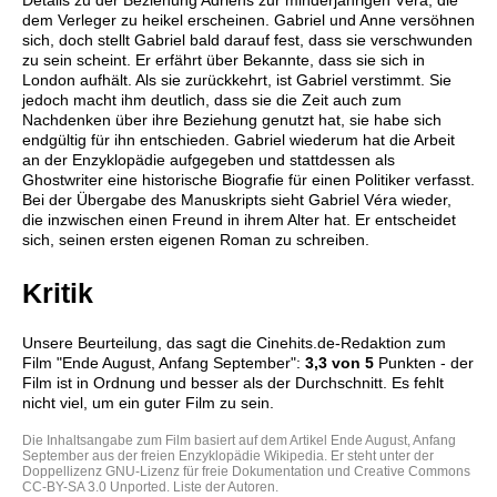
Details zu der Beziehung Adriens zur minderjährigen Véra, die
dem Verleger zu heikel erscheinen. Gabriel und Anne versöhnen
sich, doch stellt Gabriel bald darauf fest, dass sie verschwunden
zu sein scheint. Er erfährt über Bekannte, dass sie sich in
London aufhält. Als sie zurückkehrt, ist Gabriel verstimmt. Sie
jedoch macht ihm deutlich, dass sie die Zeit auch zum
Nachdenken über ihre Beziehung genutzt hat, sie habe sich
endgültig für ihn entschieden. Gabriel wiederum hat die Arbeit
an der Enzyklopädie aufgegeben und stattdessen als
Ghostwriter eine historische Biografie für einen Politiker verfasst.
Bei der Übergabe des Manuskripts sieht Gabriel Véra wieder,
die inzwischen einen Freund in ihrem Alter hat. Er entscheidet
sich, seinen ersten eigenen Roman zu schreiben.
Kritik
Unsere Beurteilung, das sagt die
Cinehits.de
-Redaktion zum
Film "
Ende August, Anfang September
":
3,3
von 5
Punkten - der
Film ist in Ordnung und besser als der Durchschnitt. Es fehlt
nicht viel, um ein guter Film zu sein.
Die Inhaltsangabe zum Film basiert auf dem Artikel
Ende August, Anfang
September
aus der freien Enzyklopädie
Wikipedia
. Er steht unter der
Doppellizenz
GNU-Lizenz für freie Dokumentation
und
Creative Commons
CC-BY-SA 3.0 Unported
.
Liste der Autoren
.