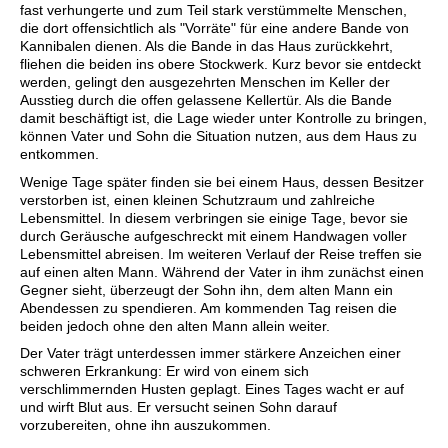
fast verhungerte und zum Teil stark verstümmelte Menschen,
die dort offensichtlich als "Vorräte" für eine andere Bande von
Kannibalen dienen. Als die Bande in das Haus zurückkehrt,
fliehen die beiden ins obere Stockwerk. Kurz bevor sie entdeckt
werden, gelingt den ausgezehrten Menschen im Keller der
Ausstieg durch die offen gelassene Kellertür. Als die Bande
damit beschäftigt ist, die Lage wieder unter Kontrolle zu bringen,
können Vater und Sohn die Situation nutzen, aus dem Haus zu
entkommen.
Wenige Tage später finden sie bei einem Haus, dessen Besitzer
verstorben ist, einen kleinen Schutzraum und zahlreiche
Lebensmittel. In diesem verbringen sie einige Tage, bevor sie
durch Geräusche aufgeschreckt mit einem Handwagen voller
Lebensmittel abreisen. Im weiteren Verlauf der Reise treffen sie
auf einen alten Mann. Während der Vater in ihm zunächst einen
Gegner sieht, überzeugt der Sohn ihn, dem alten Mann ein
Abendessen zu spendieren. Am kommenden Tag reisen die
beiden jedoch ohne den alten Mann allein weiter.
Der Vater trägt unterdessen immer stärkere Anzeichen einer
schweren Erkrankung: Er wird von einem sich
verschlimmernden Husten geplagt. Eines Tages wacht er auf
und wirft Blut aus. Er versucht seinen Sohn darauf
vorzubereiten, ohne ihn auszukommen.