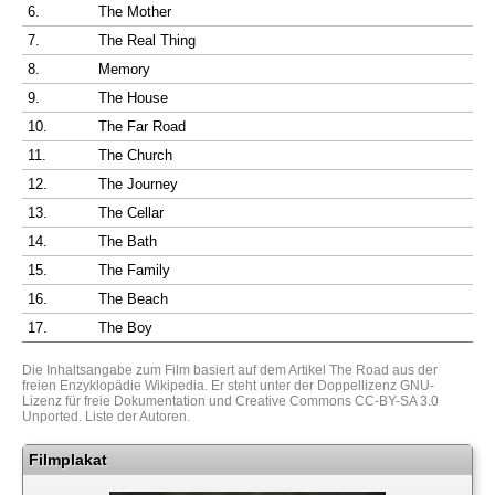
6.
The Mother
7.
The Real Thing
8.
Memory
9.
The House
10.
The Far Road
11.
The Church
12.
The Journey
13.
The Cellar
14.
The Bath
15.
The Family
16.
The Beach
17.
The Boy
Die Inhaltsangabe zum Film basiert auf dem Artikel
The Road
aus der
freien Enzyklopädie
Wikipedia
. Er steht unter der Doppellizenz
GNU-
Lizenz für freie Dokumentation
und
Creative Commons CC-BY-SA 3.0
Unported
.
Liste der Autoren
.
Filmplakat