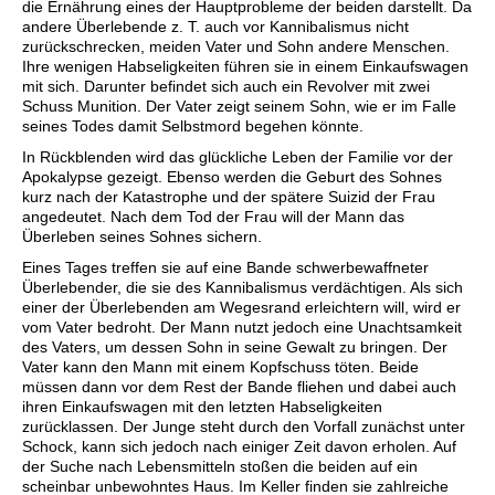
die Ernährung eines der Hauptprobleme der beiden darstellt. Da
andere Überlebende z. T. auch vor Kannibalismus nicht
zurückschrecken, meiden Vater und Sohn andere Menschen.
Ihre wenigen Habseligkeiten führen sie in einem Einkaufswagen
mit sich. Darunter befindet sich auch ein Revolver mit zwei
Schuss Munition. Der Vater zeigt seinem Sohn, wie er im Falle
seines Todes damit Selbstmord begehen könnte.
In Rückblenden wird das glückliche Leben der Familie vor der
Apokalypse gezeigt. Ebenso werden die Geburt des Sohnes
kurz nach der Katastrophe und der spätere Suizid der Frau
angedeutet. Nach dem Tod der Frau will der Mann das
Überleben seines Sohnes sichern.
Eines Tages treffen sie auf eine Bande schwerbewaffneter
Überlebender, die sie des Kannibalismus verdächtigen. Als sich
einer der Überlebenden am Wegesrand erleichtern will, wird er
vom Vater bedroht. Der Mann nutzt jedoch eine Unachtsamkeit
des Vaters, um dessen Sohn in seine Gewalt zu bringen. Der
Vater kann den Mann mit einem Kopfschuss töten. Beide
müssen dann vor dem Rest der Bande fliehen und dabei auch
ihren Einkaufswagen mit den letzten Habseligkeiten
zurücklassen. Der Junge steht durch den Vorfall zunächst unter
Schock, kann sich jedoch nach einiger Zeit davon erholen. Auf
der Suche nach Lebensmitteln stoßen die beiden auf ein
scheinbar unbewohntes Haus. Im Keller finden sie zahlreiche