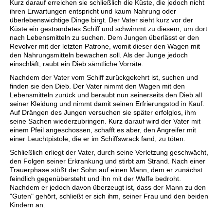
Kurz darauf erreichen sie schließlich die Küste, die jedoch nicht
ihren Erwartungen entspricht und kaum Nahrung oder
überlebenswichtige Dinge birgt. Der Vater sieht kurz vor der
Küste ein gestrandetes Schiff und schwimmt zu diesem, um dort
nach Lebensmitteln zu suchen. Dem Jungen überlässt er den
Revolver mit der letzten Patrone, womit dieser den Wagen mit
den Nahrungsmitteln bewachen soll. Als der Junge jedoch
einschläft, raubt ein Dieb sämtliche Vorräte.
Nachdem der Vater vom Schiff zurückgekehrt ist, suchen und
finden sie den Dieb. Der Vater nimmt den Wagen mit den
Lebensmitteln zurück und beraubt nun seinerseits den Dieb all
seiner Kleidung und nimmt damit seinen Erfrierungstod in Kauf.
Auf Drängen des Jungen versuchen sie später erfolglos, ihm
seine Sachen wiederzubringen. Kurz darauf wird der Vater mit
einem Pfeil angeschossen, schafft es aber, den Angreifer mit
einer Leuchtpistole, die er im Schiffswrack fand, zu töten.
Schließlich erliegt der Vater, durch seine Verletzung geschwächt,
den Folgen seiner Erkrankung und stirbt am Strand. Nach einer
Trauerphase stößt der Sohn auf einen Mann, dem er zunächst
feindlich gegenübersteht und ihn mit der Waffe bedroht.
Nachdem er jedoch davon überzeugt ist, dass der Mann zu den
"Guten" gehört, schließt er sich ihm, seiner Frau und den beiden
Kindern an.