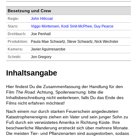
Besetzung und Crew
Regie:
John Hillcoat
Stars:
Viggo Mortensen
,
Kodi Smit-McPhee
,
Guy Pearce
Drehbuch:
Joe Penhall
Produktion:
Paula Mae Schwartz, Steve Schwartz, Nick Wechsler
Kamera:
Javier Aguirresarobe
Schnitt:
Jon Gregory
Inhaltsangabe
Hier findest Du die Zusammenfassung der Handlung für den
Film
The Road
. Achtung, Spoilerwarnung: bitte die
Inhaltsbeschreibung nicht weiterlesen, falls Du das Ende des
Films nicht erfahren möchtest!
Nach einem nur durch starken Feuerschein angedeuteten
Katastrophenereignis ziehen ein Vater und sein junger Sohn zu
Fuß durch ein verwüstetes Amerika in Richtung Küste. Ihre
beschwerliche Wanderung erstreckt sich über mehrere Monate.
Die meisten Tier- und Pflanzenarten sind ausgestorben, sodass