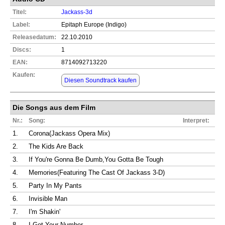
Titel:
Jackass-3d
Label:
Epitaph Europe (Indigo)
Releasedatum:
22.10.2010
Discs:
1
EAN:
8714092713220
Kaufen:
Diesen Soundtrack kaufen
Die Songs aus dem Film
Nr.:
Song:
Interpret:
1.
Corona(Jackass Opera Mix)
2.
The Kids Are Back
3.
If You're Gonna Be Dumb,You Gotta Be Tough
4.
Memories(Featuring The Cast Of Jackass 3-D)
5.
Party In My Pants
6.
Invisible Man
7.
I'm Shakin'
8.
I Got Your Number