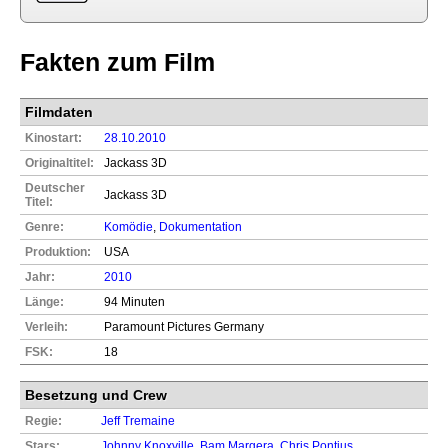
Fakten zum Film
Filmdaten
Kinostart:
28.10.2010
Originaltitel:
Jackass 3D
Deutscher
Jackass 3D
Titel:
Genre:
Komödie
,
Dokumentation
Produktion:
USA
Jahr:
2010
Länge:
94 Minuten
Verleih:
Paramount Pictures Germany
FSK:
18
Besetzung und Crew
Regie:
Jeff Tremaine
Stars:
Johnny Knoxville
,
Bam Margera
,
Chris Pontius