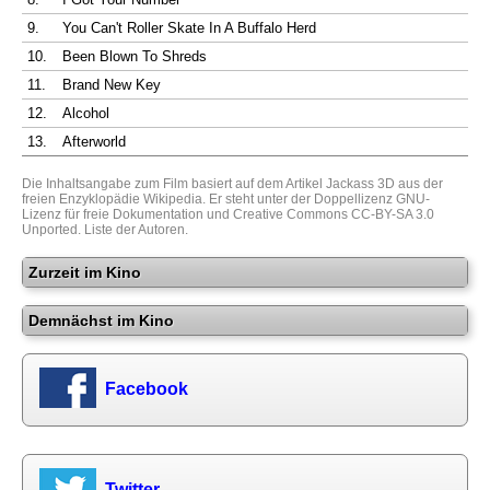
9.
You Can't Roller Skate In A Buffalo Herd
10.
Been Blown To Shreds
11.
Brand New Key
12.
Alcohol
13.
Afterworld
Die Inhaltsangabe zum Film basiert auf dem Artikel
Jackass 3D
aus der
freien Enzyklopädie
Wikipedia
. Er steht unter der Doppellizenz
GNU-
Lizenz für freie Dokumentation
und
Creative Commons CC-BY-SA 3.0
Unported
.
Liste der Autoren
.
Zurzeit im Kino
Demnächst im Kino
Facebook
Twitter