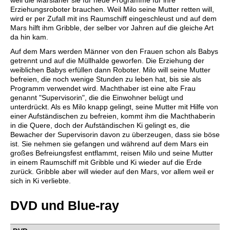
weil die Marsianer sie für neue Programme für ihre
Erziehungsroboter brauchen. Weil Milo seine Mutter retten will,
wird er per Zufall mit ins Raumschiff eingeschleust und auf dem
Mars hilft ihm Gribble, der selber vor Jahren auf die gleiche Art
da hin kam.
Auf dem Mars werden Männer von den Frauen schon als Babys
getrennt und auf die Müllhalde geworfen. Die Erziehung der
weiblichen Babys erfüllen dann Roboter. Milo will seine Mutter
befreien, die noch wenige Stunden zu leben hat, bis sie als
Programm verwendet wird. Machthaber ist eine alte Frau
genannt "Supervisorin", die die Einwohner belügt und
unterdrückt. Als es Milo knapp gelingt, seine Mutter mit Hilfe von
einer Aufständischen zu befreien, kommt ihm die Machthaberin
in die Quere, doch der Aufständischen Ki gelingt es, die
Bewacher der Supervisorin davon zu überzeugen, dass sie böse
ist. Sie nehmen sie gefangen und während auf dem Mars ein
großes Befreiungsfest entflammt, reisen Milo und seine Mutter
in einem Raumschiff mit Gribble und Ki wieder auf die Erde
zurück. Gribble aber will wieder auf den Mars, vor allem weil er
sich in Ki verliebte.
DVD und Blue-ray