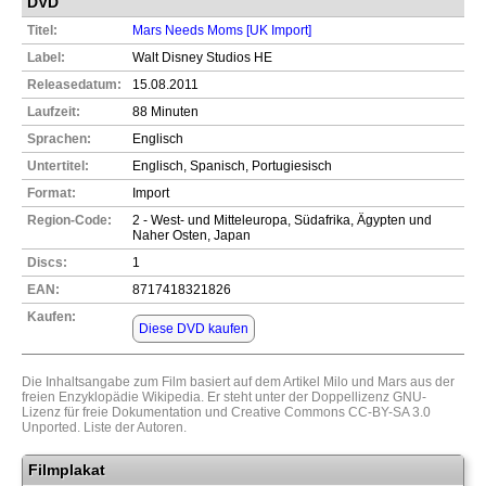
DVD
Titel:
Mars Needs Moms [UK Import]
Label:
Walt Disney Studios HE
Releasedatum:
15.08.2011
Laufzeit:
88 Minuten
Sprachen:
Englisch
Untertitel:
Englisch, Spanisch, Portugiesisch
Format:
Import
Region-Code:
2 - West- und Mitteleuropa, Südafrika, Ägypten und
Naher Osten, Japan
Discs:
1
EAN:
8717418321826
Kaufen:
Diese DVD kaufen
Die Inhaltsangabe zum Film basiert auf dem Artikel
Milo und Mars
aus der
freien Enzyklopädie
Wikipedia
. Er steht unter der Doppellizenz
GNU-
Lizenz für freie Dokumentation
und
Creative Commons CC-BY-SA 3.0
Unported
.
Liste der Autoren
.
Filmplakat