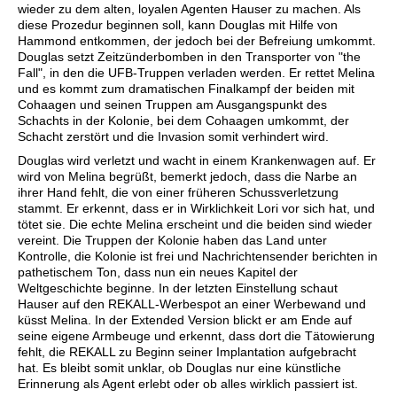
wieder zu dem alten, loyalen Agenten Hauser zu machen. Als
diese Prozedur beginnen soll, kann Douglas mit Hilfe von
Hammond entkommen, der jedoch bei der Befreiung umkommt.
Douglas setzt Zeitzünderbomben in den Transporter von "the
Fall", in den die UFB-Truppen verladen werden. Er rettet Melina
und es kommt zum dramatischen Finalkampf der beiden mit
Cohaagen und seinen Truppen am Ausgangspunkt des
Schachts in der Kolonie, bei dem Cohaagen umkommt, der
Schacht zerstört und die Invasion somit verhindert wird.
Douglas wird verletzt und wacht in einem Krankenwagen auf. Er
wird von Melina begrüßt, bemerkt jedoch, dass die Narbe an
ihrer Hand fehlt, die von einer früheren Schussverletzung
stammt. Er erkennt, dass er in Wirklichkeit Lori vor sich hat, und
tötet sie. Die echte Melina erscheint und die beiden sind wieder
vereint. Die Truppen der Kolonie haben das Land unter
Kontrolle, die Kolonie ist frei und Nachrichtensender berichten in
pathetischem Ton, dass nun ein neues Kapitel der
Weltgeschichte beginne. In der letzten Einstellung schaut
Hauser auf den REKALL-Werbespot an einer Werbewand und
küsst Melina. In der Extended Version blickt er am Ende auf
seine eigene Armbeuge und erkennt, dass dort die Tätowierung
fehlt, die REKALL zu Beginn seiner Implantation aufgebracht
hat. Es bleibt somit unklar, ob Douglas nur eine künstliche
Erinnerung als Agent erlebt oder ob alles wirklich passiert ist.