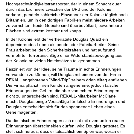
Hochgeschwindigkeitstransporter, der in einem Schacht quer
durch das Erdinnere zwischen der UFB und der Kolonie
verkehrt, pendeln zahlreiche Einwohner der Kolonie täglich nach
Britannien, um in den dortigen Fabriken meist niedere Arbeiten
zu verrichten. Beide Gebiete sind überbevölkert, bewohnbare
Flächen sind extrem kostbar und knapp.
In der Kolonie lebt der verheiratete Douglas Quaid ein
deprimierendes Leben als pendelnder Fabrikarbeiter. Seine
Frau arbeitet bei den Sicherheitskräften und hat aufgrund
vermehrter Terroranschläge einer Widerstandsbewegung aus
der Kolonie an vielen Noteinsätzen teilgenommen.
Fasziniert von der Idee, seine Träume in echte Erinnerungen
verwandeln zu können, will Douglas mit einem von der Firma
REKALL angebotenen "Mind-Trip" seinem öden Alltag entfliehen.
Die Firma pflanzt ihren Kunden angenehme, jedoch falsche
Erinnerungen ins Gehirn, die aber von echten Erinnerungen
nicht zu unterscheiden sind. REKALL-Mitarbeiter McClane
macht Douglas einige Vorschläge für falsche Erinnerungen und
Douglas entscheidet sich für das spannende Leben eines
Geheimagenten.
Da die falschen Erinnerungen sich nicht mit eventuellen realen
Erinnerungen überschneiden dürfen, wird Douglas getestet. Es
stellt sich heraus, dass er tatsächlich ein Spion war, woran er