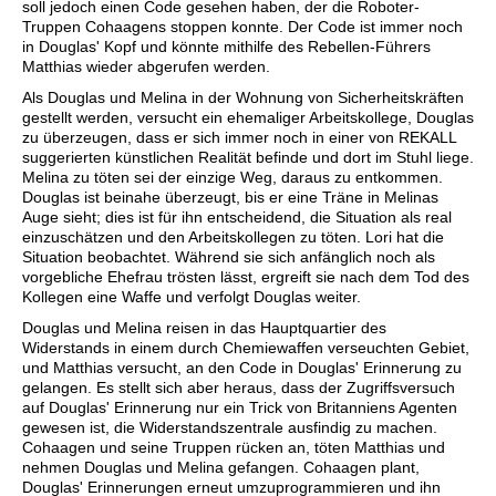
soll jedoch einen Code gesehen haben, der die Roboter-
Truppen Cohaagens stoppen konnte. Der Code ist immer noch
in Douglas' Kopf und könnte mithilfe des Rebellen-Führers
Matthias wieder abgerufen werden.
Als Douglas und Melina in der Wohnung von Sicherheitskräften
gestellt werden, versucht ein ehemaliger Arbeitskollege, Douglas
zu überzeugen, dass er sich immer noch in einer von REKALL
suggerierten künstlichen Realität befinde und dort im Stuhl liege.
Melina zu töten sei der einzige Weg, daraus zu entkommen.
Douglas ist beinahe überzeugt, bis er eine Träne in Melinas
Auge sieht; dies ist für ihn entscheidend, die Situation als real
einzuschätzen und den Arbeitskollegen zu töten. Lori hat die
Situation beobachtet. Während sie sich anfänglich noch als
vorgebliche Ehefrau trösten lässt, ergreift sie nach dem Tod des
Kollegen eine Waffe und verfolgt Douglas weiter.
Douglas und Melina reisen in das Hauptquartier des
Widerstands in einem durch Chemiewaffen verseuchten Gebiet,
und Matthias versucht, an den Code in Douglas' Erinnerung zu
gelangen. Es stellt sich aber heraus, dass der Zugriffsversuch
auf Douglas' Erinnerung nur ein Trick von Britanniens Agenten
gewesen ist, die Widerstandszentrale ausfindig zu machen.
Cohaagen und seine Truppen rücken an, töten Matthias und
nehmen Douglas und Melina gefangen. Cohaagen plant,
Douglas' Erinnerungen erneut umzuprogrammieren und ihn