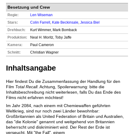
Besetzung und Crew
Regie:
Len Wiseman
Stars:
Colin Farrell
,
Kate Beckinsale
,
Jessica Biel
Drehbuch:
Kurt Wimmer, Mark Bomback
Produktion:
Neal H. Moritz, Toby Jaffe
Kamera:
Paul Cameron
Schnitt:
Christian Wagner
Inhaltsangabe
Hier findest Du die Zusammenfassung der Handlung für den
Film
Total Recall
. Achtung, Spoilerwarnung: bitte die
Inhaltsbeschreibung nicht weiterlesen, falls Du das Ende des
Films nicht erfahren möchtest!
Im Jahr 2084, nach einem mit Chemiewaffen geführten
Weltkrieg, sind nur noch zwei Länder bewohnbar:
Großbritannien als United Federation of Britain und Australien,
das "die Kolonie" genannt und weitgehend von Britannien
beherrscht und diskriminiert wird. Der Rest der Erde ist
verseucht. Mit "the Fall", einem