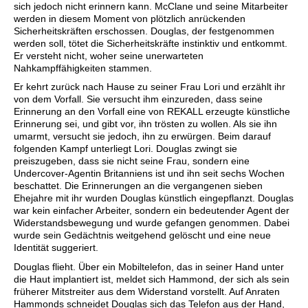
sich jedoch nicht erinnern kann. McClane und seine Mitarbeiter
werden in diesem Moment von plötzlich anrückenden
Sicherheitskräften erschossen. Douglas, der festgenommen
werden soll, tötet die Sicherheitskräfte instinktiv und entkommt.
Er versteht nicht, woher seine unerwarteten
Nahkampffähigkeiten stammen.
Er kehrt zurück nach Hause zu seiner Frau Lori und erzählt ihr
von dem Vorfall. Sie versucht ihm einzureden, dass seine
Erinnerung an den Vorfall eine von REKALL erzeugte künstliche
Erinnerung sei, und gibt vor, ihn trösten zu wollen. Als sie ihn
umarmt, versucht sie jedoch, ihn zu erwürgen. Beim darauf
folgenden Kampf unterliegt Lori. Douglas zwingt sie
preiszugeben, dass sie nicht seine Frau, sondern eine
Undercover-Agentin Britanniens ist und ihn seit sechs Wochen
beschattet. Die Erinnerungen an die vergangenen sieben
Ehejahre mit ihr wurden Douglas künstlich eingepflanzt. Douglas
war kein einfacher Arbeiter, sondern ein bedeutender Agent der
Widerstandsbewegung und wurde gefangen genommen. Dabei
wurde sein Gedächtnis weitgehend gelöscht und eine neue
Identität suggeriert.
Douglas flieht. Über ein Mobiltelefon, das in seiner Hand unter
die Haut implantiert ist, meldet sich Hammond, der sich als sein
früherer Mitstreiter aus dem Widerstand vorstellt. Auf Anraten
Hammonds schneidet Douglas sich das Telefon aus der Hand,