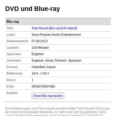
DVD und Blue-ray
Blu-ray
Titel:
Total Recall [Blu-ray] [UK Import]
Label:
Sony Pictures Home Entertainment
Releasedatum:
07.06.2013
Laufzeit:
118 Minuten
Sprachen:
Englisch
Untertitel:
Englisch, Hindi, Polnisch, Spanisch
Format:
Untertitelt, Import
Bildformat:
16:9 - 2.40:1
Discs:
1
EAN:
5050070657982
Kaufen:
Diese Blu-ray kaufen
Die Inhaltsangabe zum Film basiert auf dem Artikel
Total Recall (2012)
aus
der freien Enzyklopädie
Wikipedia
. Er steht unter der Doppellizenz
GNU-
Lizenz für freie Dokumentation
und
Creative Commons CC-BY-SA 3.0