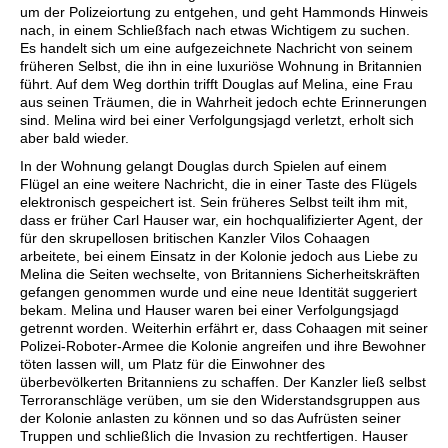
um der Polizeiortung zu entgehen, und geht Hammonds Hinweis
nach, in einem Schließfach nach etwas Wichtigem zu suchen.
Es handelt sich um eine aufgezeichnete Nachricht von seinem
früheren Selbst, die ihn in eine luxuriöse Wohnung in Britannien
führt. Auf dem Weg dorthin trifft Douglas auf Melina, eine Frau
aus seinen Träumen, die in Wahrheit jedoch echte Erinnerungen
sind. Melina wird bei einer Verfolgungsjagd verletzt, erholt sich
aber bald wieder.
In der Wohnung gelangt Douglas durch Spielen auf einem
Flügel an eine weitere Nachricht, die in einer Taste des Flügels
elektronisch gespeichert ist. Sein früheres Selbst teilt ihm mit,
dass er früher Carl Hauser war, ein hochqualifizierter Agent, der
für den skrupellosen britischen Kanzler Vilos Cohaagen
arbeitete, bei einem Einsatz in der Kolonie jedoch aus Liebe zu
Melina die Seiten wechselte, von Britanniens Sicherheitskräften
gefangen genommen wurde und eine neue Identität suggeriert
bekam. Melina und Hauser waren bei einer Verfolgungsjagd
getrennt worden. Weiterhin erfährt er, dass Cohaagen mit seiner
Polizei-Roboter-Armee die Kolonie angreifen und ihre Bewohner
töten lassen will, um Platz für die Einwohner des
überbevölkerten Britanniens zu schaffen. Der Kanzler ließ selbst
Terroranschläge verüben, um sie den Widerstandsgruppen aus
der Kolonie anlasten zu können und so das Aufrüsten seiner
Truppen und schließlich die Invasion zu rechtfertigen. Hauser