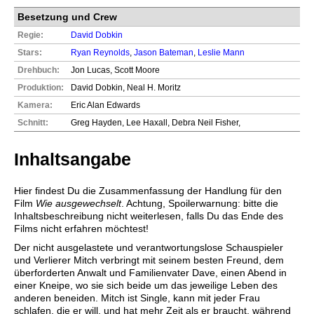
Besetzung und Crew
Regie:
David Dobkin
Stars:
Ryan Reynolds
,
Jason Bateman
,
Leslie Mann
Drehbuch:
Jon Lucas, Scott Moore
Produktion:
David Dobkin, Neal H. Moritz
Kamera:
Eric Alan Edwards
Schnitt:
Greg Hayden, Lee Haxall, Debra Neil Fisher,
Inhaltsangabe
Hier findest Du die Zusammenfassung der Handlung für den
Film
Wie ausgewechselt
. Achtung, Spoilerwarnung: bitte die
Inhaltsbeschreibung nicht weiterlesen, falls Du das Ende des
Films nicht erfahren möchtest!
Der nicht ausgelastete und verantwortungslose Schauspieler
und Verlierer Mitch verbringt mit seinem besten Freund, dem
überforderten Anwalt und Familienvater Dave, einen Abend in
einer Kneipe, wo sie sich beide um das jeweilige Leben des
anderen beneiden. Mitch ist Single, kann mit jeder Frau
schlafen, die er will, und hat mehr Zeit als er braucht, während