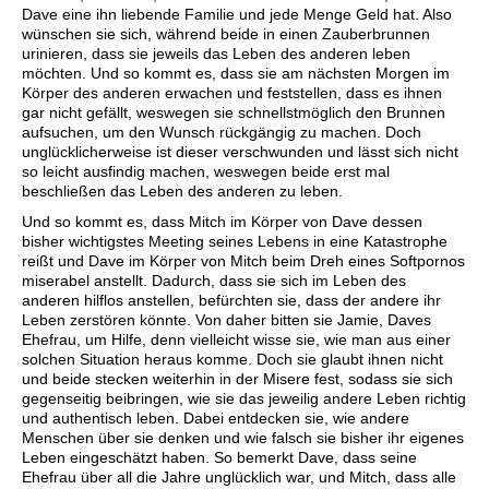
Dave eine ihn liebende Familie und jede Menge Geld hat. Also
wünschen sie sich, während beide in einen Zauberbrunnen
urinieren, dass sie jeweils das Leben des anderen leben
möchten. Und so kommt es, dass sie am nächsten Morgen im
Körper des anderen erwachen und feststellen, dass es ihnen
gar nicht gefällt, weswegen sie schnellstmöglich den Brunnen
aufsuchen, um den Wunsch rückgängig zu machen. Doch
unglücklicherweise ist dieser verschwunden und lässt sich nicht
so leicht ausfindig machen, weswegen beide erst mal
beschließen das Leben des anderen zu leben.
Und so kommt es, dass Mitch im Körper von Dave dessen
bisher wichtigstes Meeting seines Lebens in eine Katastrophe
reißt und Dave im Körper von Mitch beim Dreh eines Softpornos
miserabel anstellt. Dadurch, dass sie sich im Leben des
anderen hilflos anstellen, befürchten sie, dass der andere ihr
Leben zerstören könnte. Von daher bitten sie Jamie, Daves
Ehefrau, um Hilfe, denn vielleicht wisse sie, wie man aus einer
solchen Situation heraus komme. Doch sie glaubt ihnen nicht
und beide stecken weiterhin in der Misere fest, sodass sie sich
gegenseitig beibringen, wie sie das jeweilig andere Leben richtig
und authentisch leben. Dabei entdecken sie, wie andere
Menschen über sie denken und wie falsch sie bisher ihr eigenes
Leben eingeschätzt haben. So bemerkt Dave, dass seine
Ehefrau über all die Jahre unglücklich war, und Mitch, dass alle