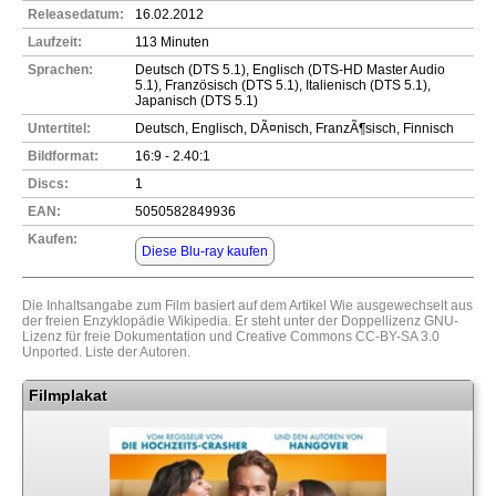
Releasedatum:
16.02.2012
Laufzeit:
113 Minuten
Sprachen:
Deutsch (DTS 5.1), Englisch (DTS-HD Master Audio
5.1), Französisch (DTS 5.1), Italienisch (DTS 5.1),
Japanisch (DTS 5.1)
Untertitel:
Deutsch, Englisch, DÃ¤nisch, FranzÃ¶sisch, Finnisch
Bildformat:
16:9 - 2.40:1
Discs:
1
EAN:
5050582849936
Kaufen:
Diese Blu-ray kaufen
Die Inhaltsangabe zum Film basiert auf dem Artikel
Wie ausgewechselt
aus
der freien Enzyklopädie
Wikipedia
. Er steht unter der Doppellizenz
GNU-
Lizenz für freie Dokumentation
und
Creative Commons CC-BY-SA 3.0
Unported
.
Liste der Autoren
.
Filmplakat