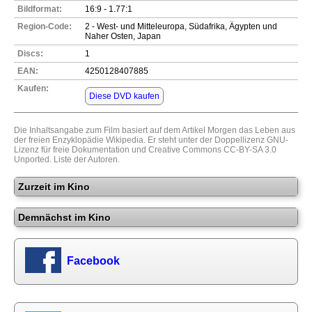
Bildformat:
16:9 - 1.77:1
Region-Code:
2 - West- und Mitteleuropa, Südafrika, Ägypten und
Naher Osten, Japan
Discs:
1
EAN:
4250128407885
Kaufen:
Diese DVD kaufen
Die Inhaltsangabe zum Film basiert auf dem Artikel
Morgen das Leben
aus
der freien Enzyklopädie
Wikipedia
. Er steht unter der Doppellizenz
GNU-
Lizenz für freie Dokumentation
und
Creative Commons CC-BY-SA 3.0
Unported
.
Liste der Autoren
.
Zurzeit im Kino
Demnächst im Kino
Facebook