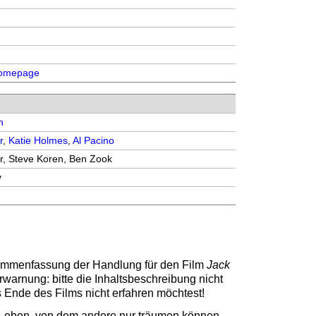
 Homepage
n
r
,
Katie Holmes
,
Al Pacino
, Steve Koren, Ben Zook
y
sammenfassung der Handlung für den Film
Jack
rwarnung: bitte die Inhaltsbeschreibung nicht
s Ende des Films nicht erfahren möchtest!
n Leben, von dem andere nur träumen können.