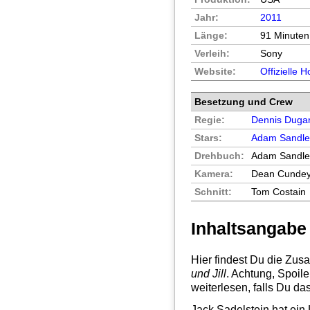
Jahr:
2011
Länge:
91 Minuten
Verleih:
Sony
Website:
Offizielle
Besetzung und Crew
Regie:
Dennis Duga
Stars:
Adam Sandle
Drehbuch:
Adam Sandler
Kamera:
Dean Cunde
Schnitt:
Tom Costain
Inhaltsangabe
Hier findest Du die Zu
und Jill
. Achtung, Spoile
weiterlesen, falls Du da
Jack Sadelstein hat ei