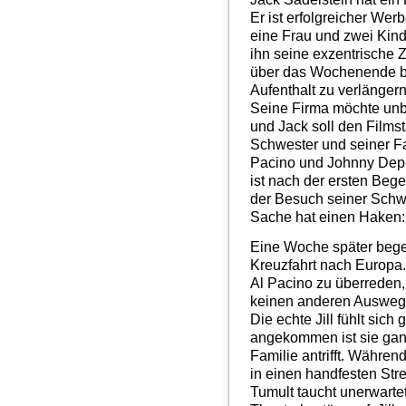
Er ist erfolgreicher Wer
eine Frau und zwei Kind
ihn seine exzentrische Zw
über das Wochenende ble
Aufenthalt zu verlängern
Seine Firma möchte unb
und Jack soll den Filmst
Schwester und seiner Fa
Pacino und Johnny Depp
ist nach der ersten Beg
der Besuch seiner Schwe
Sache hat einen Haken: J
Eine Woche später begeb
Kreuzfahrt nach Europa.
Al Pacino zu überreden, 
keinen anderen Ausweg: E
Die echte Jill fühlt sic
angekommen ist sie ganz 
Familie antrifft. Währen
in einen handfesten Stre
Tumult taucht unerwartet