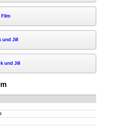
 Film
k und Jill
k und Jill
lm
2
l