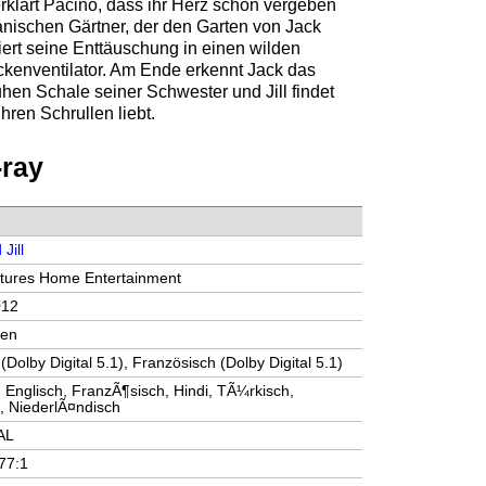
erklärt Pacino, dass ihr Herz schon vergeben
kanischen Gärtner, der den Garten von Jack
siert seine Enttäuschung in einen wilden
kenventilator. Am Ende erkennt Jack das
uhen Schale seiner Schwester und Jill findet
hren Schrullen liebt.
-ray
Jill
ctures Home Entertainment
012
ten
(Dolby Digital 5.1), Französisch (Dolby Digital 5.1)
 Englisch, FranzÃ¶sisch, Hindi, TÃ¼rkisch,
, NiederlÃ¤ndisch
AL
.77:1