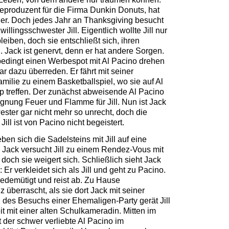
beproduzent für die Firma Dunkin Donuts, hat
er. Doch jedes Jahr an Thanksgiving besucht
illingsschwester Jill. Eigentlich wollte Jill nur
iben, doch sie entschließt sich, ihren
. Jack ist genervt, denn er hat andere Sorgen.
edingt einen Werbespot mit Al Pacino drehen
ar dazu überreden. Er fährt mit seiner
milie zu einem Basketballspiel, wo sie auf Al
 treffen. Der zunächst abweisende Al Pacino
egnung Feuer und Flamme für Jill. Nun ist Jack
ster gar nicht mehr so unrecht, doch die
ill ist von Pacino nicht begeistert.
en sich die Sadelsteins mit Jill auf eine
 Jack versucht Jill zu einem Rendez-Vous mit
doch sie weigert sich. Schließlich sieht Jack
r verkleidet sich als Jill und geht zu Pacino.
h gedemütigt und reist ab. Zu Hause
überrascht, als sie dort Jack mit seiner
d des Besuchs einer Ehemaligen-Party gerät Jill
it mit einer alten Schulkameradin. Mitten im
 der schwer verliebte Al Pacino im