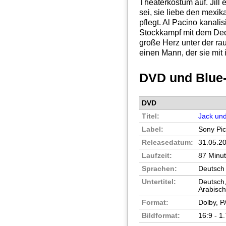
Theaterkostüm auf. Jill 
sei, sie liebe den mexi
pflegt. Al Pacino kanali
Stockkampf mit dem Dec
große Herz unter der ra
einen Mann, der sie mit i
DVD und Blue
DVD
Titel:
Jack und 
Label:
Sony Pi
Releasedatum:
31.05.2
Laufzeit:
87 Minu
Sprachen:
Deutsch 
Untertitel:
Deutsch,
Arabisch
Format:
Dolby, P
Bildformat:
16:9 - 1