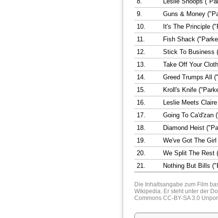
8.
Leslie Snoops ("Par
9.
Guns & Money ("Pa
10.
It's The Principle (
11.
Fish Shack ("Parke
12.
Stick To Business 
13.
Take Off Your Cloth
14.
Greed Trumps All (
15.
Kroll's Knife ("Park
16.
Leslie Meets Claire
17.
Going To Ca'd'zan (
18.
Diamond Heist ("Pa
19.
We've Got The Girl 
20.
We Split The Rest 
21.
Nothing But Bills ("
Die Inhaltsangabe zum Film bas
Wikipedia
. Er steht unter der 
Commons CC-BY-SA 3.0 Unpor