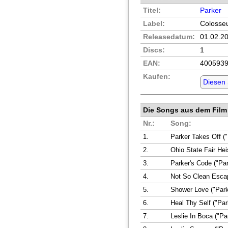
Titel:
Parker
Label:
Colosseu
Releasedatum:
01.02.2
Discs:
1
EAN:
400593
Kaufen:
Diesen
Die Songs aus dem Film
Nr.:
Song:
1.
Parker Takes Off ("
2.
Ohio State Fair Hei
3.
Parker's Code ("Par
4.
Not So Clean Escap
5.
Shower Love ("Park
6.
Heal Thy Self ("Par
7.
Leslie In Boca ("Pa