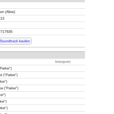
m (Alive)
013
9717926
 Soundtrack kaufen
Interpret:
Parker")
st ("Parker")
ker")
e ("Parker")
er")
ker")
rker")