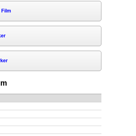
 Film
ker
rker
lm
3