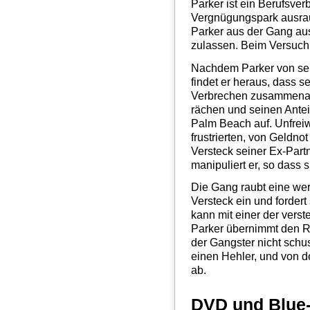
Parker ist ein Berufsver
Vergnügungspark ausraubt
Parker aus der Gang aus
zulassen. Beim Versuch i
Nachdem Parker von sei
findet er heraus, dass s
Verbrechen zusammenarb
rächen und seinen Anteil
Palm Beach auf. Unfreiw
frustrierten, von Geldnot
Versteck seiner Ex-Part
manipuliert er, so dass s
Die Gang raubt eine we
Versteck ein und fordert
kann mit einer der vers
Parker übernimmt den Re
der Gangster nicht schu
einen Hehler, und von de
ab.
DVD und Blue