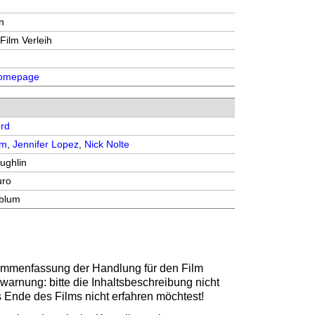
n
Film Verleih
 Homepage
ord
am
,
Jennifer Lopez
,
Nick Nolte
ughlin
uro
blum
sammenfassung der Handlung für den Film
rwarnung: bitte die Inhaltsbeschreibung nicht
s Ende des Films nicht erfahren möchtest!