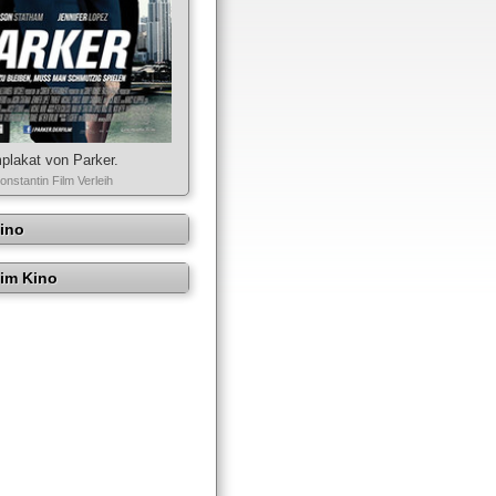
mplakat von Parker.
onstantin Film Verleih
Kino
im Kino