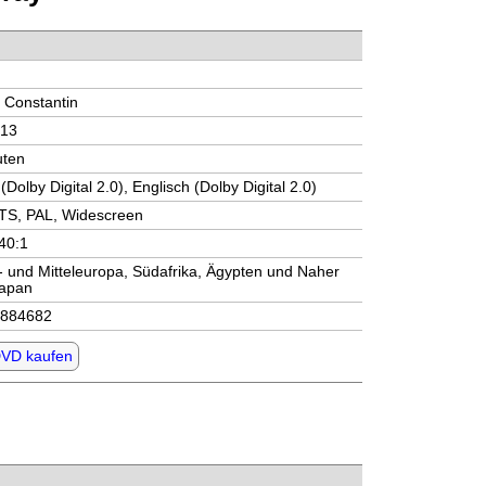
t Constantin
013
uten
(Dolby Digital 2.0), Englisch (Dolby Digital 2.0)
DTS, PAL, Widescreen
.40:1
- und Mitteleuropa, Südafrika, Ägypten und Naher
Japan
6884682
DVD kaufen