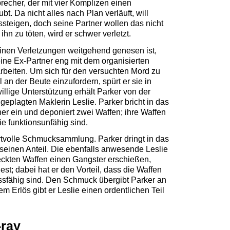
brecher, der mit vier Komplizen einen
. Da nicht alles nach Plan verläuft, will
steigen, doch seine Partner wollen das nicht
hn zu töten, wird er schwer verletzt.
nen Verletzungen weitgehend genesen ist,
eine Ex-Partner eng mit dem organisierten
eiten. Um sich für den versuchten Mord zu
 an der Beute einzufordern, spürt er sie in
illige Unterstützung erhält Parker von der
 geplagten Maklerin Leslie. Parker bricht in das
ner ein und deponiert zwei Waffen; ihre Waffen
ie funktionsunfähig sind.
rtvolle Schmucksammlung. Parker dringt in das
 seinen Anteil. Die ebenfalls anwesende Leslie
teckten Waffen einen Gangster erschießen,
st; dabei hat er den Vorteil, dass die Waffen
ssfähig sind. Den Schmuck übergibt Parker an
m Erlös gibt er Leslie einen ordentlichen Teil
-ray