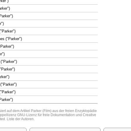
ker")
rker")
"Parker")
r")
("Parker")
es ("Parker")
"Parker")
er")
 ("Parker")
"Parker")
rker")
("Parker")
("Parker")
Parker")
iert auf dem Artikel
Parker (Film)
aus der freien Enzyklopädie
Doppellizenz
GNU-Lizenz für freie Dokumentation
und
Creative
ted
.
Liste der Autoren
.