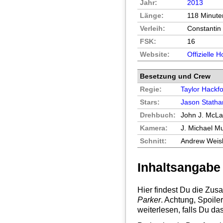
Jahr:
2013
Länge:
118 Minute
Verleih:
Constantin 
FSK:
16
Website:
Offizielle
Besetzung und Crew
Regie:
Taylor Hackf
Stars:
Jason Stath
Drehbuch:
John J. McLa
Kamera:
J. Michael M
Schnitt:
Andrew Weis
Inhaltsangabe
Hier findest Du die Zu
Parker
. Achtung, Spoile
weiterlesen, falls Du da