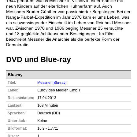
1944 geboren, wuchs Messner in Villnöß in einer Familie mit
neun Kindern auf der elterlichen Hühnerfarm auf. Auch
Messners Bruder Günther war passionierter Bergsteiger. Bei der
Nanga-Parbat-Expedition im Jahr 1970 kam er ums Leben, was
ein schwerwiegender Einschnitt im Leben von Reinhold Messner
war. Zwischen 1970 und 1986 beging Messner 25 versuchte
und 18 geglückte Achttausender-Besteigungen. Im Film
beschreibt Messner die Anarchie als die perfekte Form der
Demokratie.
DVD und Blue-ray
Blu-ray
Titel:
Messner [Blu-ray]
Label:
EuroVideo Medien GmbH
Releasedatum:
17.04.2013
Laufzeit:
108 Minuten
Sprachen:
Deutsch (DD)
Untertitel:
Keine
Bildformat:
16:9 - 1.77:1
Discs:
1