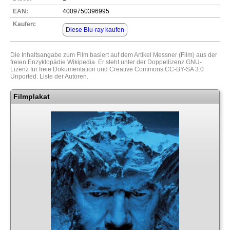
EAN:
4009750396995
Kaufen:
Diese Blu-ray kaufen
Die Inhaltsangabe zum Film basiert auf dem Artikel
Messner (Film)
aus der
freien Enzyklopädie
Wikipedia
. Er steht unter der Doppellizenz
GNU-
Lizenz für freie Dokumentation
und
Creative Commons CC-BY-SA 3.0
Unported
.
Liste der Autoren
.
Filmplakat