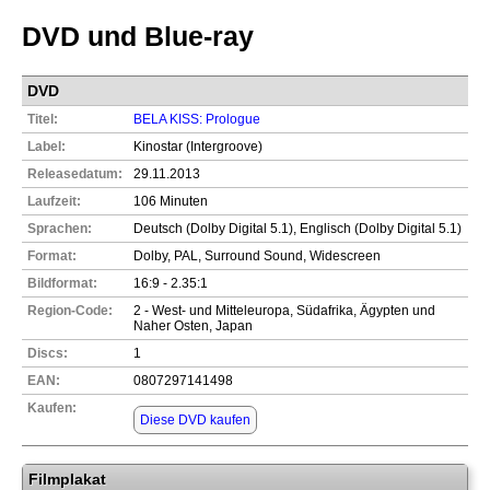
DVD und Blue-ray
DVD
Titel:
BELA KISS: Prologue
Label:
Kinostar (Intergroove)
Releasedatum:
29.11.2013
Laufzeit:
106 Minuten
Sprachen:
Deutsch (Dolby Digital 5.1), Englisch (Dolby Digital 5.1)
Format:
Dolby, PAL, Surround Sound, Widescreen
Bildformat:
16:9 - 2.35:1
Region-Code:
2 - West- und Mitteleuropa, Südafrika, Ägypten und
Naher Osten, Japan
Discs:
1
EAN:
0807297141498
Kaufen:
Diese DVD kaufen
Filmplakat