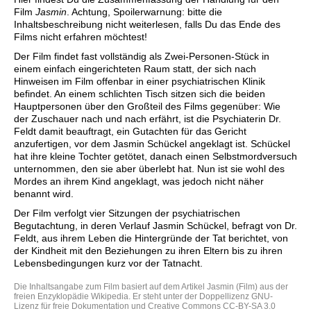
Film
Jasmin
. Achtung, Spoilerwarnung: bitte die
Inhaltsbeschreibung nicht weiterlesen, falls Du das Ende des
Films nicht erfahren möchtest!
Der Film findet fast vollständig als Zwei-Personen-Stück in
einem einfach eingerichteten Raum statt, der sich nach
Hinweisen im Film offenbar in einer psychiatrischen Klinik
befindet. An einem schlichten Tisch sitzen sich die beiden
Hauptpersonen über den Großteil des Films gegenüber: Wie
der Zuschauer nach und nach erfährt, ist die Psychiaterin Dr.
Feldt damit beauftragt, ein Gutachten für das Gericht
anzufertigen, vor dem Jasmin Schückel angeklagt ist. Schückel
hat ihre kleine Tochter getötet, danach einen Selbstmordversuch
unternommen, den sie aber überlebt hat. Nun ist sie wohl des
Mordes an ihrem Kind angeklagt, was jedoch nicht näher
benannt wird.
Der Film verfolgt vier Sitzungen der psychiatrischen
Begutachtung, in deren Verlauf Jasmin Schückel, befragt von Dr.
Feldt, aus ihrem Leben die Hintergründe der Tat berichtet, von
der Kindheit mit den Beziehungen zu ihren Eltern bis zu ihren
Lebensbedingungen kurz vor der Tatnacht.
Die Inhaltsangabe zum Film basiert auf dem Artikel
Jasmin (Film)
aus der
freien Enzyklopädie
Wikipedia
. Er steht unter der Doppellizenz
GNU-
Lizenz für freie Dokumentation
und
Creative Commons CC-BY-SA 3.0