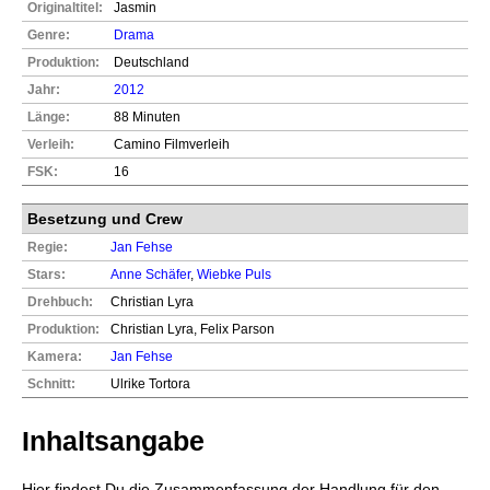
Originaltitel:
Jasmin
Genre:
Drama
Produktion:
Deutschland
Jahr:
2012
Länge:
88 Minuten
Verleih:
Camino Filmverleih
FSK:
16
Besetzung und Crew
Regie:
Jan Fehse
Stars:
Anne Schäfer
,
Wiebke Puls
Drehbuch:
Christian Lyra
Produktion:
Christian Lyra, Felix Parson
Kamera:
Jan Fehse
Schnitt:
Ulrike Tortora
Inhaltsangabe
Hier findest Du die Zusammenfassung der Handlung für den