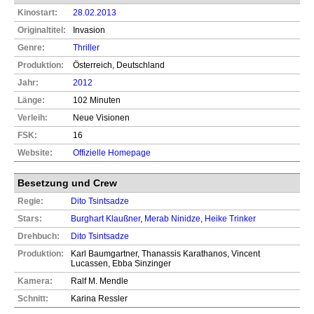
Kinostart:
28.02.2013
Originaltitel:
Invasion
Genre:
Thriller
Produktion:
Österreich, Deutschland
Jahr:
2012
Länge:
102 Minuten
Verleih:
Neue Visionen
FSK:
16
Website:
Offizielle Homepage
Besetzung und Crew
Regie:
Dito Tsintsadze
Stars:
Burghart Klaußner
,
Merab Ninidze
,
Heike Trinker
Drehbuch:
Dito Tsintsadze
Produktion:
Karl Baumgartner, Thanassis Karathanos, Vincent
Lucassen, Ebba Sinzinger
Kamera:
Ralf M. Mendle
Schnitt:
Karina Ressler