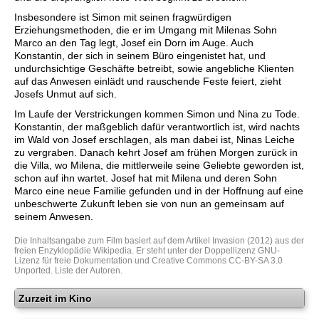
Insbesondere ist Simon mit seinen fragwürdigen
Erziehungsmethoden, die er im Umgang mit Milenas Sohn
Marco an den Tag legt, Josef ein Dorn im Auge. Auch
Konstantin, der sich in seinem Büro eingenistet hat, und
undurchsichtige Geschäfte betreibt, sowie angebliche Klienten
auf das Anwesen einlädt und rauschende Feste feiert, zieht
Josefs Unmut auf sich.
Im Laufe der Verstrickungen kommen Simon und Nina zu Tode.
Konstantin, der maßgeblich dafür verantwortlich ist, wird nachts
im Wald von Josef erschlagen, als man dabei ist, Ninas Leiche
zu vergraben. Danach kehrt Josef am frühen Morgen zurück in
die Villa, wo Milena, die mittlerweile seine Geliebte geworden ist,
schon auf ihn wartet. Josef hat mit Milena und deren Sohn
Marco eine neue Familie gefunden und in der Hoffnung auf eine
unbeschwerte Zukunft leben sie von nun an gemeinsam auf
seinem Anwesen.
Die Inhaltsangabe zum Film basiert auf dem Artikel
Invasion (2012)
aus der
freien Enzyklopädie
Wikipedia
. Er steht unter der Doppellizenz
GNU-
Lizenz für freie Dokumentation
und
Creative Commons CC-BY-SA 3.0
Unported
.
Liste der Autoren
.
Zurzeit im Kino