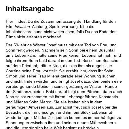
Inhaltsangabe
Hier findest Du die Zusammenfassung der Handlung für den
Film
Invasion
. Achtung, Spoilerwarnung: bitte die
Inhaltsbeschreibung nicht weiterlesen, falls Du das Ende des
Films nicht erfahren möchtest!
Der 59-jährige Witwer Josef muss mit dem Tod von Frau und
Sohn fertigwerden. Nachdem sein Sohn bei einem Busunfall
ums Leben kam, hatte seine Frau keinen Lebensmut mehr und
folgte ihrem Sohn bald darauf in den Tod. Bei seinen Besuchen
auf dem Friedhof, trifft er Nina, die sich ihm als angebliche
Cousine seine Frau vorstellt. Sie erzählt ihm, dass ihr Sohn
Simon und seine Frau Milena gerade eine Wohnung suchen
und nicht finden würden und bringt Josef dazu, den beiden eine
vorübergehende Bleibe in seiner geräumigen Villa am Rande
der Stadt anzubieten. Bald darauf folgt dem Pärchen dann auch
Nina selbst zusammen mit ihrem Lebensgefährten Konstantin
und Milenas Sohn Marco. Sie alle breiten sich in dem
geräumigen Anwesen aus. Zunächst freut sich Josef über die
Besucher, die ihn umsorgen und ihm ein Stück Lebensmut
wiederbringen. Mit der Zeit jedoch kommt es immer häufiger zu
Spannungen zwischen ihm und seinen neuen Mitbewohnern
und die ursprünglich heile Welt beginnt zu bröckeln.