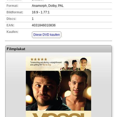
Format:
Anamorph, Dolby, PAL
Bildformat:
16:9 - 1.77:1
Discs:
1
EAN:
4031846010836
Kaufen:
Diese DVD kaufen
Filmplakat