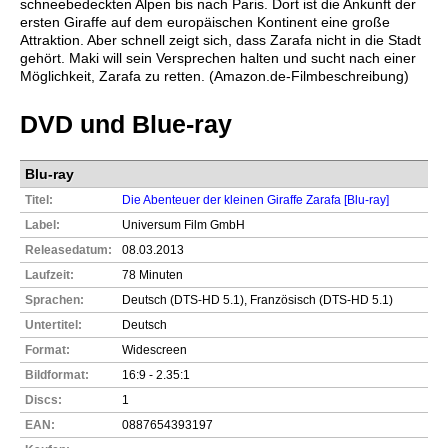
schneebedeckten Alpen bis nach Paris. Dort ist die Ankunft der
ersten Giraffe auf dem europäischen Kontinent eine große
Attraktion. Aber schnell zeigt sich, dass Zarafa nicht in die Stadt
gehört. Maki will sein Versprechen halten und sucht nach einer
Möglichkeit, Zarafa zu retten. (Amazon.de-Filmbeschreibung)
DVD und Blue-ray
Blu-ray
Titel:
Die Abenteuer der kleinen Giraffe Zarafa [Blu-ray]
Label:
Universum Film GmbH
Releasedatum:
08.03.2013
Laufzeit:
78 Minuten
Sprachen:
Deutsch (DTS-HD 5.1), Französisch (DTS-HD 5.1)
Untertitel:
Deutsch
Format:
Widescreen
Bildformat:
16:9 - 2.35:1
Discs:
1
EAN:
0887654393197