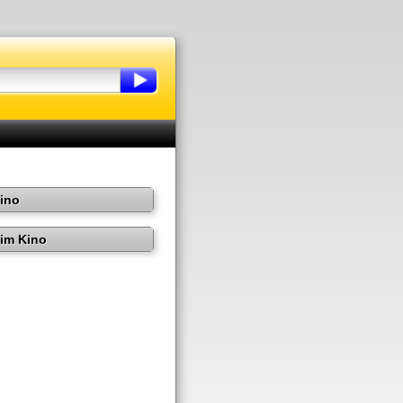
Kino
im Kino