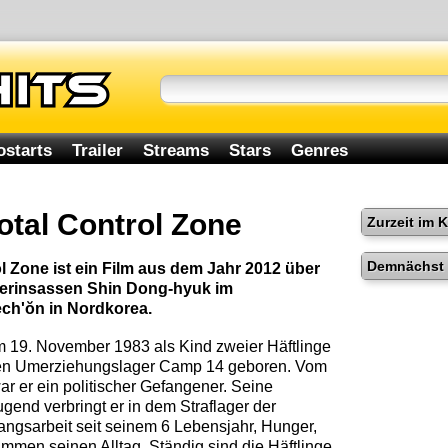
ostarts
Trailer
Streams
Stars
Genres
otal Control Zone
Zurzeit im 
Demnächst 
l Zone ist ein Film aus dem Jahr 2012 über
gerinsassen Shin Dong-hyuk im
ech'ŏn in Nordkorea.
 19. November 1983 als Kind zweier Häftlinge
en Umerziehungslager Camp 14 geboren. Vom
ar er ein politischer Gefangener. Seine
gend verbringt er in dem Straflager der
angsarbeit seit seinem 6 Lebensjahr, Hunger,
immen seinen Alltag. Ständig sind die Häftlinge