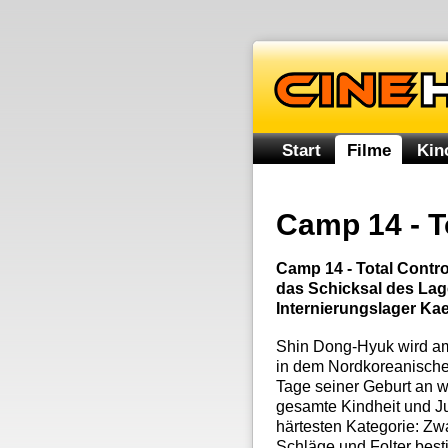
Start
Filme
Kin
Camp 14 - T
Camp 14 - Total Contro
das Schicksal des La
Internierungslager Ka
Shin Dong-Hyuk wird am
in dem Nordkoreanisch
Tage seiner Geburt an w
gesamte Kindheit und Ju
härtesten Kategorie: Zw
Schläge und Folter best