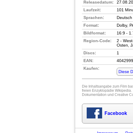
Releasedatum:
27.08.2
Laufzeit:
101 Min
Sprachen:
Deutsch 
Format:
Dolby, P
Bildformat:
16:9 - 1
Region-Code:
2 - West
Osten, 
Discs:
1
EAN:
404299
Kaufen:
Diese 
Die Inhaltsangabe zum Film bas
freien Enzyklopädie
Wikipedia
.
Dokumentation
und
Creative 
Facebook