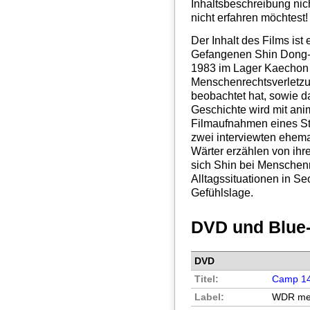
Inhaltsbeschreibung nic
nicht erfahren möchtest!
Der Inhalt des Films ist
Gefangenen Shin Dong-h
1983 im Lager Kaechon g
Menschenrechtsverletzung
beobachtet hat, sowie 
Geschichte wird mit ani
Filmaufnahmen eines Str
zwei interviewten ehem
Wärter erzählen von ihr
sich Shin bei Menschenr
Alltagssituationen in Se
Gefühlslage.
DVD und Blue
DVD
Titel:
Camp 14:
Label:
WDR med