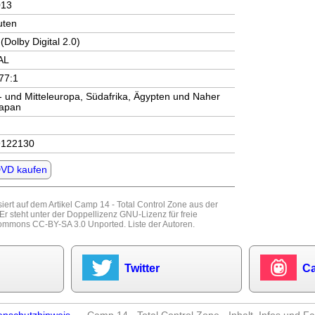
013
uten
(Dolby Digital 2.0)
AL
.77:1
- und Mitteleuropa, Südafrika, Ägypten und Naher
Japan
9122130
DVD kaufen
iert auf dem Artikel
Camp 14 - Total Control Zone
aus der
 Er steht unter der Doppellizenz
GNU-Lizenz für freie
Commons CC-BY-SA 3.0 Unported
.
Liste der Autoren
.
Twitter
Ca