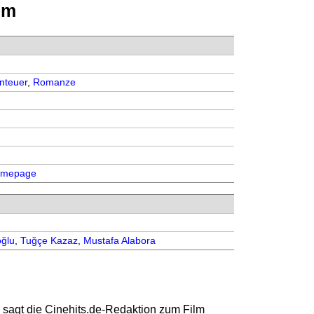
lm
nteuer
,
Romanze
Homepage
oğlu
,
Tuğçe Kazaz
,
Mustafa Alabora
 sagt die
Cinehits.de
-Redaktion zum Film