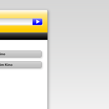
Kino
im Kino