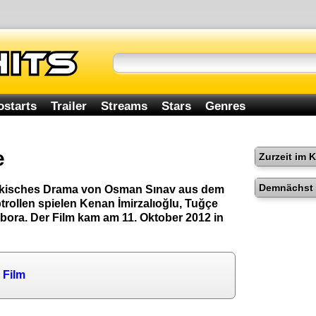
ostarts
Trailer
Streams
Stars
Genres
e
Zurzeit im 
Demnächst 
ürkisches Drama von Osman Sınav aus dem
trollen spielen Kenan İmirzalıoğlu, Tuğçe
bora. Der Film kam am 11. Oktober 2012 in
 Film