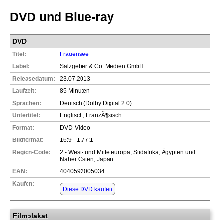
DVD und Blue-ray
DVD
Titel:
Frauensee
Label:
Salzgeber & Co. Medien GmbH
Releasedatum:
23.07.2013
Laufzeit:
85 Minuten
Sprachen:
Deutsch (Dolby Digital 2.0)
Untertitel:
Englisch, FranzÃ¶sisch
Format:
DVD-Video
Bildformat:
16:9 - 1.77:1
Region-Code:
2 - West- und Mitteleuropa, Südafrika, Ägypten und
Naher Osten, Japan
EAN:
4040592005034
Kaufen:
Diese DVD kaufen
Filmplakat