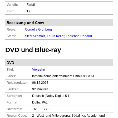
Verleih:
Farbfilm
FSK:
12
Besetzung und Crew
Regie:
Cornelia Grünberg
Stars:
Steffi Schmolz
,
Laura Keller
,
Fabienne Renaud
DVD und Blue-ray
DVD
Titel:
Vierzehn
Label:
farbfilm home entertainment GmbH & Co KG
Releasedatum:
06.12.2013
Laufzeit:
92 Minuten
Sprachen:
Deutsch (Dolby Digital 5.1)
Format:
Dolby, PAL
Bildformat:
16:9 - 1.77:1
Region-Code:
2 - West- und Mitteleuropa, Südafrika, Ägypten und