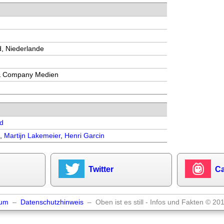
, Niederlande
& Company Medien
d
s
,
Martijn Lakemeier
,
Henri Garcin
Twitter
Ca
sum
–
Datenschutzhinweis
– Oben ist es still - Infos und Fakten © 20