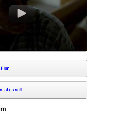
 Film
 ist es still
lm