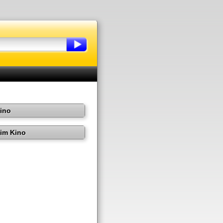
Kino
im Kino