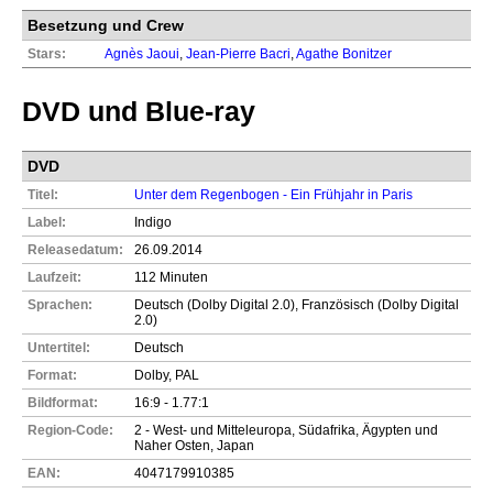
Besetzung und Crew
Stars:
Agnès Jaoui
,
Jean-Pierre Bacri
,
Agathe Bonitzer
DVD und Blue-ray
DVD
Titel:
Unter dem Regenbogen - Ein Frühjahr in Paris
Label:
Indigo
Releasedatum:
26.09.2014
Laufzeit:
112 Minuten
Sprachen:
Deutsch (Dolby Digital 2.0), Französisch (Dolby Digital
2.0)
Untertitel:
Deutsch
Format:
Dolby, PAL
Bildformat:
16:9 - 1.77:1
Region-Code:
2 - West- und Mitteleuropa, Südafrika, Ägypten und
Naher Osten, Japan
EAN:
4047179910385