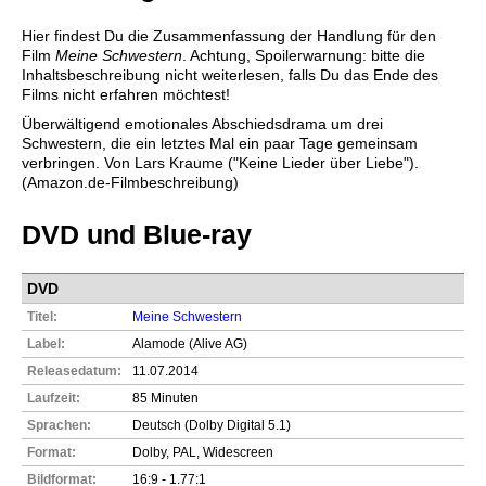
Hier findest Du die Zusammenfassung der Handlung für den
Film
Meine Schwestern
. Achtung, Spoilerwarnung: bitte die
Inhaltsbeschreibung nicht weiterlesen, falls Du das Ende des
Films nicht erfahren möchtest!
Überwältigend emotionales Abschiedsdrama um drei
Schwestern, die ein letztes Mal ein paar Tage gemeinsam
verbringen. Von Lars Kraume ("Keine Lieder über Liebe").
(Amazon.de-Filmbeschreibung)
DVD und Blue-ray
DVD
Titel:
Meine Schwestern
Label:
Alamode (Alive AG)
Releasedatum:
11.07.2014
Laufzeit:
85 Minuten
Sprachen:
Deutsch (Dolby Digital 5.1)
Format:
Dolby, PAL, Widescreen
Bildformat:
16:9 - 1.77:1