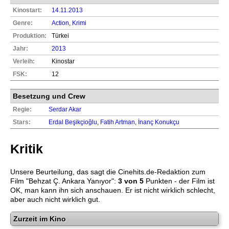
Kinostart:
14.11.2013
Genre:
Action
,
Krimi
Produktion:
Türkei
Jahr:
2013
Verleih:
Kinostar
FSK:
12
Besetzung und Crew
Regie:
Serdar Akar
Stars:
Erdal Beşikçioğlu
,
Fatih Artman
,
İnanç Konukçu
Kritik
Unsere Beurteilung, das sagt die
Cinehits.de
-Redaktion zum
Film "
Behzat Ç. Ankara Yanıyor
":
3
von 5
Punkten - der Film ist
OK, man kann ihn sich anschauen. Er ist nicht wirklich schlecht,
aber auch nicht wirklich gut.
Zurzeit im Kino